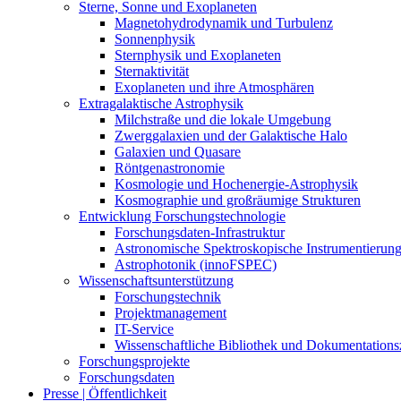
Sterne, Sonne und Exoplaneten
Magnetohydrodynamik und Turbulenz
Sonnenphysik
Sternphysik und Exoplaneten
Sternaktivität
Exoplaneten und ihre Atmosphären
Extragalaktische Astrophysik
Milchstraße und die lokale Umgebung
Zwerggalaxien und der Galaktische Halo
Galaxien und Quasare
Röntgenastronomie
Kosmologie und Hochenergie-Astrophysik
Kosmographie und großräumige Strukturen
Entwicklung Forschungstechnologie
Forschungsdaten-Infrastruktur
Astronomische Spektroskopische Instrumentierun
Astrophotonik (innoFSPEC)
Wissenschaftsunterstützung
Forschungstechnik
Projektmanagement
IT-Service
Wissenschaftliche Bibliothek und Dokumentation
Forschungsprojekte
Forschungsdaten
Presse | Öffentlichkeit