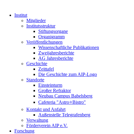
Institut
Mitglieder
Institutsstruktur
Stiftungsorgane
Organigramm
Veröffentlichungen
Wissenschaftliche Publikationen
Zweijahresberichte
AG Jahresberichte
Geschichte
Zeittafel
Die Geschichte zum AIP-Logo
Standorte
Einsteinturm
Großer Refraktor
Neubau Campus Babelsberg
Cafeteria "Astro⭐Bistro"
Kontakt und Anfahrt
Außenstelle Telegrafenberg
Verwaltung
Förderverein AIP e.V.
Forschung