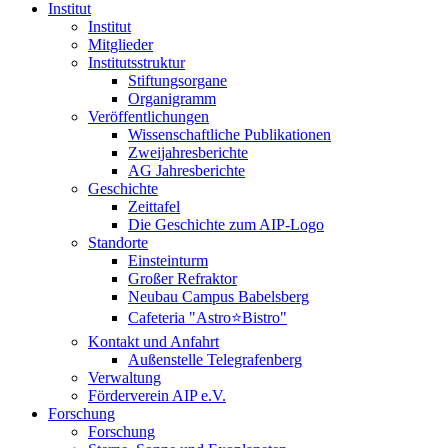
Institut
Institut
Mitglieder
Institutsstruktur
Stiftungsorgane
Organigramm
Veröffentlichungen
Wissenschaftliche Publikationen
Zweijahresberichte
AG Jahresberichte
Geschichte
Zeittafel
Die Geschichte zum AIP-Logo
Standorte
Einsteinturm
Großer Refraktor
Neubau Campus Babelsberg
Cafeteria "Astro⭐Bistro"
Kontakt und Anfahrt
Außenstelle Telegrafenberg
Verwaltung
Förderverein AIP e.V.
Forschung
Forschung