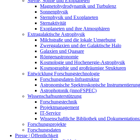
Sterne, Sonne und Exoplaneten
Magnetohydrodynamik und Turbulenz
Sonnenphysik
Sternphysik und Exoplaneten
Sternaktivität
Exoplaneten und ihre Atmosphären
Extragalaktische Astrophysik
Milchstraße und die lokale Umgebung
Zwerggalaxien und der Galaktische Halo
Galaxien und Quasare
Röntgenastronomie
Kosmologie und Hochenergie-Astrophysik
Kosmographie und großräumige Strukturen
Entwicklung Forschungstechnologie
Forschungsdaten-Infrastruktur
Astronomische Spektroskopische Instrumentierun
Astrophotonik (innoFSPEC)
Wissenschaftsunterstützung
Forschungstechnik
Projektmanagement
IT-Service
Wissenschaftliche Bibliothek und Dokumentation
Forschungsprojekte
Forschungsdaten
Presse | Öffentlichkeit