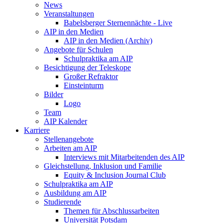
News
Veranstaltungen
Babelsberger Sternennächte - Live
AIP in den Medien
AIP in den Medien (Archiv)
Angebote für Schulen
Schulpraktika am AIP
Besichtigung der Teleskope
Großer Refraktor
Einsteinturm
Bilder
Logo
Team
AIP Kalender
Karriere
Stellenangebote
Arbeiten am AIP
Interviews mit Mitarbeitenden des AIP
Gleichstellung, Inklusion und Familie
Equity & Inclusion Journal Club
Schulpraktika am AIP
Ausbildung am AIP
Studierende
Themen für Abschlussarbeiten
Universität Potsdam