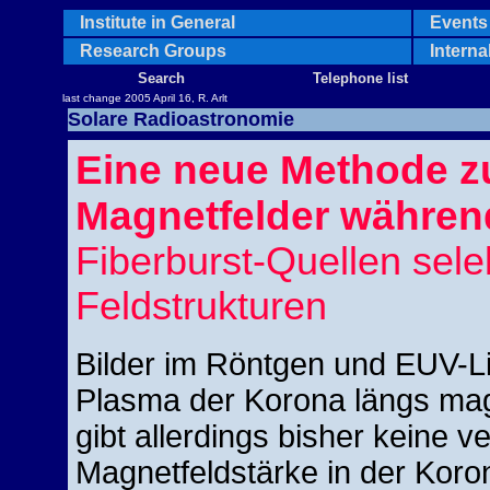
Institute in General
Events 
Research Groups
Interna
Search
Telephone list
last change 2005 April 16, R. Arlt
Solare Radioastronomie
Eine neue Methode z
Magnetfelder währen
Fiberburst-Quellen selek
Feldstrukturen
Bilder im Röntgen und EUV-Li
Plasma der Korona längs mag
gibt allerdings bisher keine v
Magnetfeldstärke in der Koro