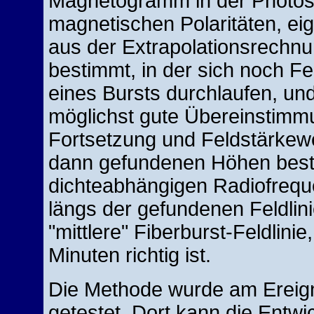
Magnetogramm in der Photosp
magnetischen Polaritäten, ei
aus der Extrapolationsrechnu
bestimmt, in der sich noch Fel
eines Bursts durchlaufen, un
möglichst gute Übereinstimmu
Fortsetzung und Feldstärkewe
dann gefundenen Höhen bes
dichteabhängigen Radiofrequ
längs der gefundenen Feldlini
"mittlere" Fiberburst-Feldlinie,
Minuten richtig ist.
Die Methode wurde am Ereigni
getestet. Dort kann die Entwi