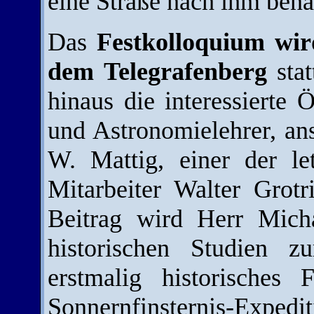
eine Straße nach ihm bena
Das
Festkolloquium wi
dem Telegrafenberg
stat
hinaus die interessierte 
und Astronomielehrer, ans
W. Mattig, einer der l
Mitarbeiter Walter Grotr
Beitrag wird Herr Micha
historischen Studien z
erstmalig historisches
Sonnernfinsternis-Expedi