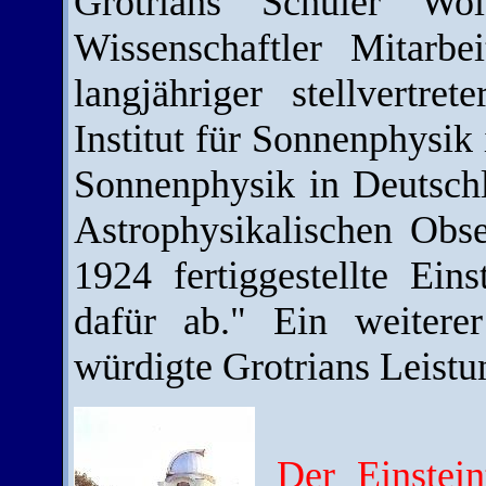
Grotrians Schüler Wo
Wissenschaftler Mitarb
langjähriger stellvertre
Institut für Sonnenphysik
Sonnenphysik in Deutsch
Astrophysikalischen Obs
1924 fertiggestellte Ein
dafür ab." Ein weitere
würdigte Grotrians Leistu
Der Einstei