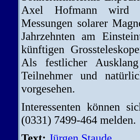
Axel Hofmann wird d
Messungen solarer Magne
Jahrzehnten am Einstei
künftigen Grosstelesko
Als festlicher Ausklan
Teilnehmer und natürli
vorgesehen.
Interessenten können si
(0331) 7499-464 melden.
Text:
Jürgen Staude