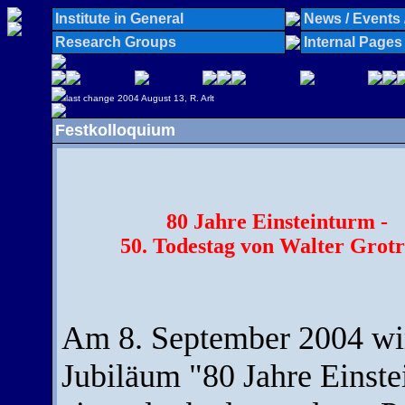
Institute in General
News / Events 
Research Groups
Internal Pages
last change 2004 August 13, R. Arlt
Festkolloquium
80 Jahre Einsteinturm -
50. Todestag von Walter Grotr
Am 8. September 2004 wi
Jubiläum "80 Jahre Einst