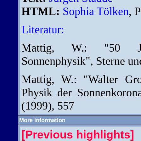
HTML:
Sophia Tölken
, 
Literatur:
Mattig, W.: "50 Jah
Sonnenphysik", Sterne un
Mattig, W.: "Walter Gro
Physik der Sonnenkoron
(1999), 557
More information
[Previous highlights]