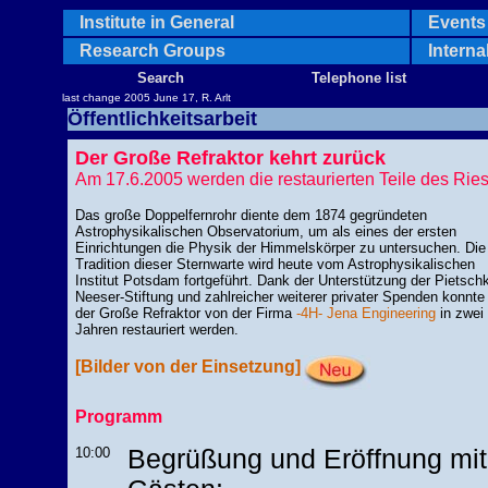
Institute in General
Events 
Research Groups
Interna
Search
Telephone list
last change 2005 June 17, R. Arlt
Öffentlichkeitsarbeit
Der Große Refraktor kehrt zurück
Am 17.6.2005 werden die restaurierten Teile des Ries
Das große Doppelfernrohr diente dem 1874 gegründeten
Astrophysikalischen Observatorium, um als eines der ersten
Einrichtungen die Physik der Himmelskörper zu untersuchen. Die
Tradition dieser Sternwarte wird heute vom Astrophysikalischen
Institut Potsdam fortgeführt. Dank der Unterstützung der Pietschk
Neeser-Stiftung und zahlreicher weiterer privater Spenden konnte
der Große Refraktor von der Firma
-4H- Jena Engineering
in zwei
Jahren restauriert werden.
[Bilder von der Einsetzung]
Programm
10:00
Begrüßung und Eröffnung mit