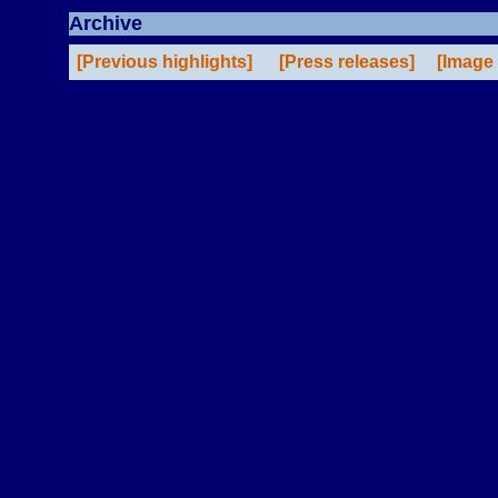
Archive
[Previous highlights]
[Press releases]
[Image 