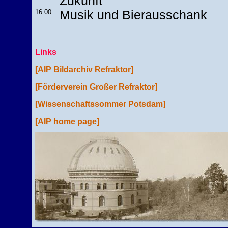
Zukunft"
16:00
Musik und Bierausschank
Links
[AIP Bildarchiv Refraktor]
[Förderverein Großer Refraktor]
[Wissenschaftssommer Potsdam]
[AIP home page]