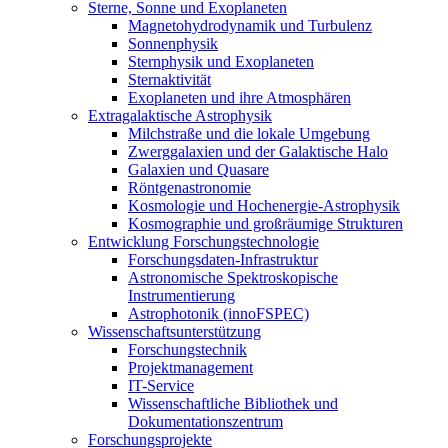
Sterne, Sonne und Exoplaneten
Magnetohydrodynamik und Turbulenz
Sonnenphysik
Sternphysik und Exoplaneten
Sternaktivität
Exoplaneten und ihre Atmosphären
Extragalaktische Astrophysik
Milchstraße und die lokale Umgebung
Zwerggalaxien und der Galaktische Halo
Galaxien und Quasare
Röntgenastronomie
Kosmologie und Hochenergie-Astrophysik
Kosmographie und großräumige Strukturen
Entwicklung Forschungstechnologie
Forschungsdaten-Infrastruktur
Astronomische Spektroskopische
Instrumentierung
Astrophotonik (innoFSPEC)
Wissenschaftsunterstützung
Forschungstechnik
Projektmanagement
IT-Service
Wissenschaftliche Bibliothek und
Dokumentationszentrum
Forschungsprojekte