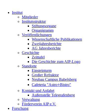
Institut
Mitglieder
Institutsstruktur
Stiftungsorgane
Organigramm
Veröffentlichungen
Wissenschaftliche Publikationen
Zweijahresberichte
AG Jahresberichte
Geschichte
Zeittafel
Die Geschichte zum AIP-Logo
Standorte
Einsteinturm
Großer Refraktor
Neubau Campus Babelsberg
Cafeteria "Astro⭐Bistro"
Kontakt und Anfahrt
Außenstelle Telegrafenberg
Verwaltung
Förderverein AIP e.V.
Forschung