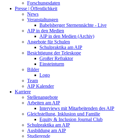
Forschungsdaten
Presse | Öffentlichkeit
News
Veranstaltungen
Babelsberger Sternennächte - Live
AIP in den Medien
AIP in den Medien (Archiv)
Angebote für Schulen
Schulpraktika am AIP
Besichtigung der Teleskope
Großer Refraktor
Einsteinturm
Bilder
Logo
Team
AIP Kalender
Karriere
Stellenangebote
Arbeiten am AIP
Interviews mit Mitarbeitenden des AIP
Gleichstellung, Inklusion und Familie
Equity & Inclusion Journal Club
Schulpraktika am AIP
Ausbildung am AIP
Studierende