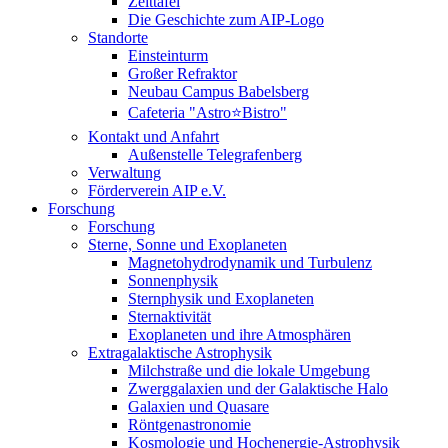
Zeittafel
Die Geschichte zum AIP-Logo
Standorte
Einsteinturm
Großer Refraktor
Neubau Campus Babelsberg
Cafeteria "Astro⭐Bistro"
Kontakt und Anfahrt
Außenstelle Telegrafenberg
Verwaltung
Förderverein AIP e.V.
Forschung
Forschung
Sterne, Sonne und Exoplaneten
Magnetohydrodynamik und Turbulenz
Sonnenphysik
Sternphysik und Exoplaneten
Sternaktivität
Exoplaneten und ihre Atmosphären
Extragalaktische Astrophysik
Milchstraße und die lokale Umgebung
Zwerggalaxien und der Galaktische Halo
Galaxien und Quasare
Röntgenastronomie
Kosmologie und Hochenergie-Astrophysik