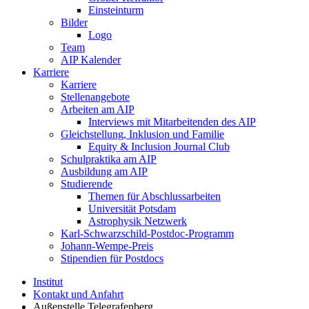
Einsteinturm
Bilder
Logo
Team
AIP Kalender
Karriere
Karriere
Stellenangebote
Arbeiten am AIP
Interviews mit Mitarbeitenden des AIP
Gleichstellung, Inklusion und Familie
Equity & Inclusion Journal Club
Schulpraktika am AIP
Ausbildung am AIP
Studierende
Themen für Abschlussarbeiten
Universität Potsdam
Astrophysik Netzwerk
Karl-Schwarzschild-Postdoc-Programm
Johann-Wempe-Preis
Stipendien für Postdocs
Institut
Kontakt und Anfahrt
Außenstelle Telegrafenberg