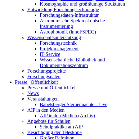
Kosmographie und großräumige Strukturen
Entwicklung Forschungstechnologie
Forschungsdaten-Infrastruktur
Astronomische Spektroskopische
Instrumentierung
Astrophotonik (innoFSPEC)
Wissenschaftsunterstützung
Forschungstechnik
Projektmanagement
IT-Service
Wissenschaftliche Bibliothek und
Dokumentationszentrum
Forschungsprojekte
Forschungsdaten
Presse | Öffentlichkeit
Presse und Öffentlichkeit
News
Veranstaltungen
Babelsberger Sternennächte - Live
AIP in den Medien
AIP in den Medien (Archiv)
Angebote für Schulen
Schulpraktika am AIP
Besichtigung der Teleskope
Großer Refraktor