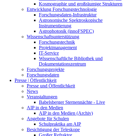
Kosmographie und großräumige Strukturen
Entwicklung Forschungstechnologie
Forschungsdaten-Infrastruktur
Astronomische Spektroskopische
Instrumentierung
Astrophotonik (innoFSPEC)
Wissenschaftsunterstützung
Forschungstechnik
Projektmanagement
IT-Service
Wissenschaftliche Bibliothek und
Dokumentationszentrum
Forschungsprojekte
Forschungsdaten
Presse | Öffentlichkeit
Presse und Öffentlichkeit
News
Veranstaltungen
Babelsberger Sternennächte - Live
AIP in den Medien
AIP in den Medien (Archiv)
Angebote für Schulen
Schulpraktika am AIP
Besichtigung der Teleskope
Großer Refraktor