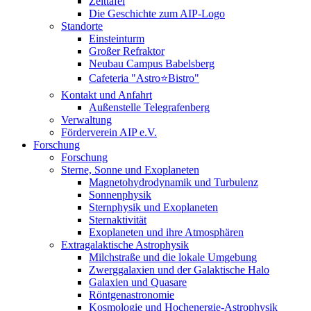
Zeittafel
Die Geschichte zum AIP-Logo
Standorte
Einsteinturm
Großer Refraktor
Neubau Campus Babelsberg
Cafeteria "Astro⭐Bistro"
Kontakt und Anfahrt
Außenstelle Telegrafenberg
Verwaltung
Förderverein AIP e.V.
Forschung
Forschung
Sterne, Sonne und Exoplaneten
Magnetohydrodynamik und Turbulenz
Sonnenphysik
Sternphysik und Exoplaneten
Sternaktivität
Exoplaneten und ihre Atmosphären
Extragalaktische Astrophysik
Milchstraße und die lokale Umgebung
Zwerggalaxien und der Galaktische Halo
Galaxien und Quasare
Röntgenastronomie
Kosmologie und Hochenergie-Astrophysik