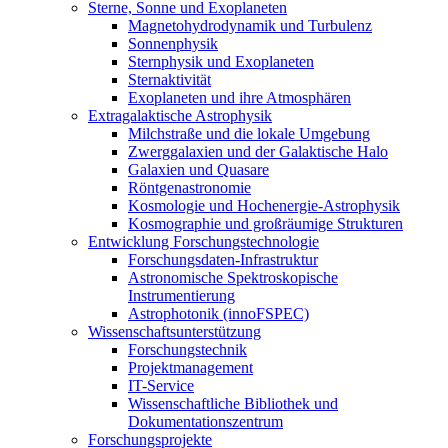
Sterne, Sonne und Exoplaneten
Magnetohydrodynamik und Turbulenz
Sonnenphysik
Sternphysik und Exoplaneten
Sternaktivität
Exoplaneten und ihre Atmosphären
Extragalaktische Astrophysik
Milchstraße und die lokale Umgebung
Zwerggalaxien und der Galaktische Halo
Galaxien und Quasare
Röntgenastronomie
Kosmologie und Hochenergie-Astrophysik
Kosmographie und großräumige Strukturen
Entwicklung Forschungstechnologie
Forschungsdaten-Infrastruktur
Astronomische Spektroskopische
Instrumentierung
Astrophotonik (innoFSPEC)
Wissenschaftsunterstützung
Forschungstechnik
Projektmanagement
IT-Service
Wissenschaftliche Bibliothek und
Dokumentationszentrum
Forschungsprojekte