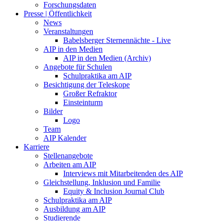
Forschungsdaten
Presse | Öffentlichkeit
News
Veranstaltungen
Babelsberger Sternennächte - Live
AIP in den Medien
AIP in den Medien (Archiv)
Angebote für Schulen
Schulpraktika am AIP
Besichtigung der Teleskope
Großer Refraktor
Einsteinturm
Bilder
Logo
Team
AIP Kalender
Karriere
Stellenangebote
Arbeiten am AIP
Interviews mit Mitarbeitenden des AIP
Gleichstellung, Inklusion und Familie
Equity & Inclusion Journal Club
Schulpraktika am AIP
Ausbildung am AIP
Studierende