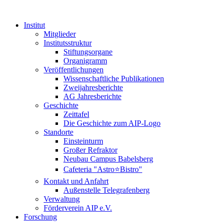
Institut
Mitglieder
Institutsstruktur
Stiftungsorgane
Organigramm
Veröffentlichungen
Wissenschaftliche Publikationen
Zweijahresberichte
AG Jahresberichte
Geschichte
Zeittafel
Die Geschichte zum AIP-Logo
Standorte
Einsteinturm
Großer Refraktor
Neubau Campus Babelsberg
Cafeteria "Astro⭐Bistro"
Kontakt und Anfahrt
Außenstelle Telegrafenberg
Verwaltung
Förderverein AIP e.V.
Forschung