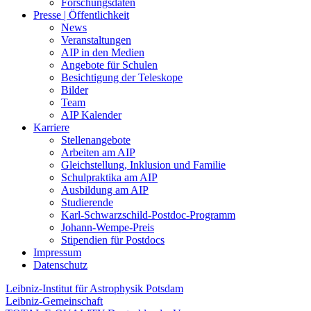
Forschungsdaten
Presse | Öffentlichkeit
News
Veranstaltungen
AIP in den Medien
Angebote für Schulen
Besichtigung der Teleskope
Bilder
Team
AIP Kalender
Karriere
Stellenangebote
Arbeiten am AIP
Gleichstellung, Inklusion und Familie
Schulpraktika am AIP
Ausbildung am AIP
Studierende
Karl-Schwarzschild-Postdoc-Programm
Johann-Wempe-Preis
Stipendien für Postdocs
Impressum
Datenschutz
Leibniz-Institut für Astrophysik Potsdam
Leibniz-Gemeinschaft