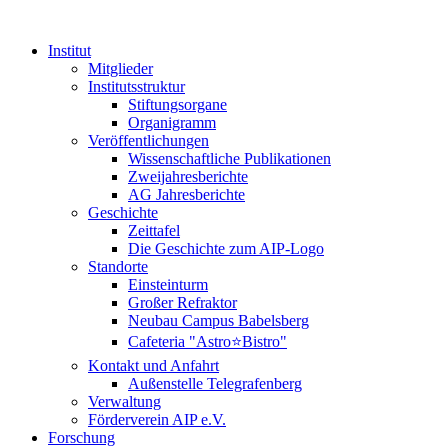
Institut
Mitglieder
Institutsstruktur
Stiftungsorgane
Organigramm
Veröffentlichungen
Wissenschaftliche Publikationen
Zweijahresberichte
AG Jahresberichte
Geschichte
Zeittafel
Die Geschichte zum AIP-Logo
Standorte
Einsteinturm
Großer Refraktor
Neubau Campus Babelsberg
Cafeteria "Astro⭐Bistro"
Kontakt und Anfahrt
Außenstelle Telegrafenberg
Verwaltung
Förderverein AIP e.V.
Forschung