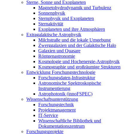
Sterne, Sonne und Exoplaneten
Magnetohydrodynamik und Turbulenz
Sonnenphysik
Sternphysik und Exoplaneten
Sternaktivität
Exoplaneten und ihre Atmosphären
Extragalaktische Astrophysik
Milchstraße und die lokale Umgebung
Zwerggalaxien und der Galaktische Halo
Galaxien und Quasare
Röntgenastronomie
Kosmologie und Hochenergie-Astrophysik
Kosmographie und großräumige Strukturen
Entwicklung Forschungstechnologie
Forschungsdaten-Infrastruktur
Astronomische Spektroskopische
Instrumentierung
Astrophotonik (innoFSPEC)
Wissenschaftsunterstützung
Forschungstechnik
Projektmanagement
IT-Service
Wissenschaftliche Bibliothek und
Dokumentationszentrum
Forschungsprojekte