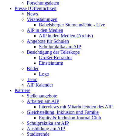
Forschungsdaten
Presse | Öffentlichkeit
News
Veranstaltungen
Babelsberger Sternennächte - Live
AIP in den Medien
AIP in den Medien (Archiv)
Angebote für Schulen
Schulpraktika am AIP
Besichtigung der Teleskope
Großer Refraktor
Einsteinturm
Bilder
Logo
Team
AIP Kalender
Karriere
Stellenangebote
Arbeiten am AIP
Interviews mit Mitarbeitenden des AIP
Gleichstellung, Inklusion und Familie
Equity & Inclusion Journal Club
Schulpraktika am AIP
Ausbildung am AIP
Studierende