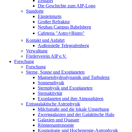
Zeittafel
Die Geschichte zum AIP-Logo
Standorte
Einsteinturm
Großer Refraktor
Neubau Campus Babelsberg
Cafeteria "Astro⭐Bistro"
Kontakt und Anfahrt
Außenstelle Telegrafenberg
Verwaltung
Förderverein AIP e.V.
Forschung
Forschung
Sterne, Sonne und Exoplaneten
Magnetohydrodynamik und Turbulenz
Sonnenphysik
Sternphysik und Exoplaneten
Sternaktivität
Exoplaneten und ihre Atmosphären
Extragalaktische Astrophysik
Milchstraße und die lokale Umgebung
Zwerggalaxien und der Galaktische Halo
Galaxien und Quasare
Röntgenastronomie
Kosmologie und Hochenergie-Astrophysik