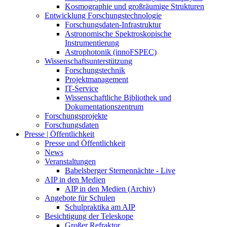
Kosmographie und großräumige Strukturen
Entwicklung Forschungstechnologie
Forschungsdaten-Infrastruktur
Astronomische Spektroskopische
Instrumentierung
Astrophotonik (innoFSPEC)
Wissenschaftsunterstützung
Forschungstechnik
Projektmanagement
IT-Service
Wissenschaftliche Bibliothek und
Dokumentationszentrum
Forschungsprojekte
Forschungsdaten
Presse | Öffentlichkeit
Presse und Öffentlichkeit
News
Veranstaltungen
Babelsberger Sternennächte - Live
AIP in den Medien
AIP in den Medien (Archiv)
Angebote für Schulen
Schulpraktika am AIP
Besichtigung der Teleskope
Großer Refraktor