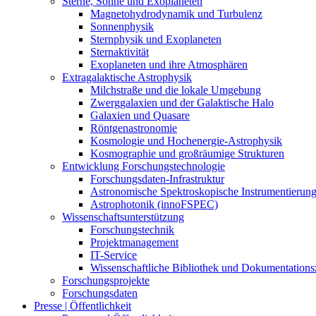
Sterne, Sonne und Exoplaneten
Magnetohydrodynamik und Turbulenz
Sonnenphysik
Sternphysik und Exoplaneten
Sternaktivität
Exoplaneten und ihre Atmosphären
Extragalaktische Astrophysik
Milchstraße und die lokale Umgebung
Zwerggalaxien und der Galaktische Halo
Galaxien und Quasare
Röntgenastronomie
Kosmologie und Hochenergie-Astrophysik
Kosmographie und großräumige Strukturen
Entwicklung Forschungstechnologie
Forschungsdaten-Infrastruktur
Astronomische Spektroskopische Instrumentierun
Astrophotonik (innoFSPEC)
Wissenschaftsunterstützung
Forschungstechnik
Projektmanagement
IT-Service
Wissenschaftliche Bibliothek und Dokumentation
Forschungsprojekte
Forschungsdaten
Presse | Öffentlichkeit