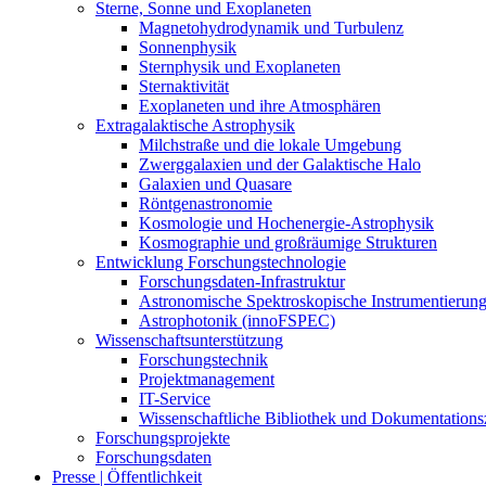
Sterne, Sonne und Exoplaneten
Magnetohydrodynamik und Turbulenz
Sonnenphysik
Sternphysik und Exoplaneten
Sternaktivität
Exoplaneten und ihre Atmosphären
Extragalaktische Astrophysik
Milchstraße und die lokale Umgebung
Zwerggalaxien und der Galaktische Halo
Galaxien und Quasare
Röntgenastronomie
Kosmologie und Hochenergie-Astrophysik
Kosmographie und großräumige Strukturen
Entwicklung Forschungstechnologie
Forschungsdaten-Infrastruktur
Astronomische Spektroskopische Instrumentierun
Astrophotonik (innoFSPEC)
Wissenschaftsunterstützung
Forschungstechnik
Projektmanagement
IT-Service
Wissenschaftliche Bibliothek und Dokumentation
Forschungsprojekte
Forschungsdaten
Presse | Öffentlichkeit