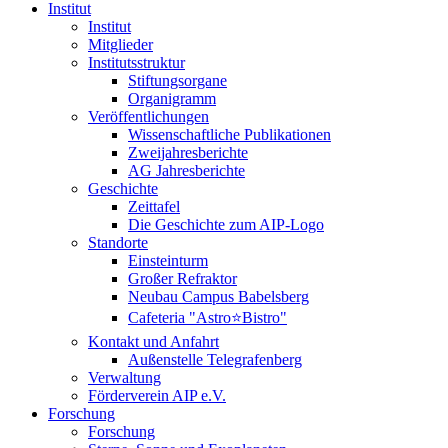
Institut
Institut
Mitglieder
Institutsstruktur
Stiftungsorgane
Organigramm
Veröffentlichungen
Wissenschaftliche Publikationen
Zweijahresberichte
AG Jahresberichte
Geschichte
Zeittafel
Die Geschichte zum AIP-Logo
Standorte
Einsteinturm
Großer Refraktor
Neubau Campus Babelsberg
Cafeteria "Astro⭐Bistro"
Kontakt und Anfahrt
Außenstelle Telegrafenberg
Verwaltung
Förderverein AIP e.V.
Forschung
Forschung