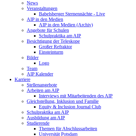
News
Veranstaltungen
Babelsberger Sternennächte - Live
AIP in den Medien
AIP in den Medien (Archiv)
Angebote für Schulen
Schulpraktika am AIP
Besichtigung der Teleskope
Großer Refraktor
Einsteinturm
Bilder
Logo
Team
AIP Kalender
Karriere
Stellenangebote
Arbeiten am AIP
Interviews mit Mitarbeitenden des AIP
Gleichstellung, Inklusion und Familie
Equity & Inclusion Journal Club
Schulpraktika am AIP
Ausbildung am AIP
Studierende
Themen für Abschlussarbeiten
Universität Potsdam