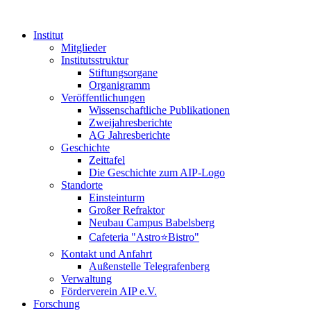
Institut
Mitglieder
Institutsstruktur
Stiftungsorgane
Organigramm
Veröffentlichungen
Wissenschaftliche Publikationen
Zweijahresberichte
AG Jahresberichte
Geschichte
Zeittafel
Die Geschichte zum AIP-Logo
Standorte
Einsteinturm
Großer Refraktor
Neubau Campus Babelsberg
Cafeteria "Astro⭐Bistro"
Kontakt und Anfahrt
Außenstelle Telegrafenberg
Verwaltung
Förderverein AIP e.V.
Forschung