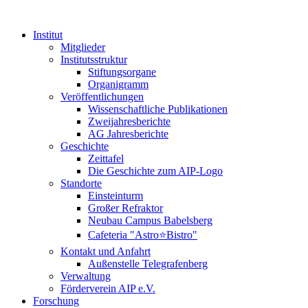
Institut
Mitglieder
Institutsstruktur
Stiftungsorgane
Organigramm
Veröffentlichungen
Wissenschaftliche Publikationen
Zweijahresberichte
AG Jahresberichte
Geschichte
Zeittafel
Die Geschichte zum AIP-Logo
Standorte
Einsteinturm
Großer Refraktor
Neubau Campus Babelsberg
Cafeteria "Astro⭐Bistro"
Kontakt und Anfahrt
Außenstelle Telegrafenberg
Verwaltung
Förderverein AIP e.V.
Forschung