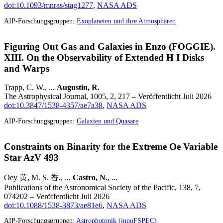
doi:10.1093/mnras/stag1277
,
NASA ADS
AIP-Forschungsgruppen:
Exoplaneten und ihre Atmosphären
Figuring Out Gas and Galaxies in Enzo (FOGGIE).
XIII. On the Observability of Extended H I Disks
and Warps
Trapp, C. W., ...
Augustin, R.
The Astrophysical Journal, 1005, 2, 217 – Veröffentlicht Juli 2026
doi:10.3847/1538-4357/ae7a38
,
NASA ADS
AIP-Forschungsgruppen:
Galaxien und Quasare
Constraints on Binarity for the Extreme Oe Variable
Star AzV 493
Oey 黄, M. S. 香., ...
Castro, N.
, ...
Publications of the Astronomical Society of the Pacific, 138, 7,
074202 – Veröffentlicht Juli 2026
doi:10.1088/1538-3873/ae81e6
,
NASA ADS
AIP-Forschungsgruppen:
Astrophotonik (innoFSPEC)