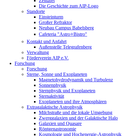
Zeittafel
Die Geschichte zum AIP-Logo
Standorte
Einsteinturm
Großer Refraktor
Neubau Campus Babelsberg
Cafeteria "Astro⭐Bistro"
Kontakt und Anfahrt
Außenstelle Telegrafenberg
Verwaltung
Förderverein AIP e.V.
Forschung
Forschung
Sterne, Sonne und Exoplaneten
Magnetohydrodynamik und Turbulenz
Sonnenphysik
Sternphysik und Exoplaneten
Sternaktivität
Exoplaneten und ihre Atmosphären
Extragalaktische Astrophysik
Milchstraße und die lokale Umgebung
Zwerggalaxien und der Galaktische Halo
Galaxien und Quasare
Röntgenastronomie
Kosmologie und Hochenergie-Astrophysik