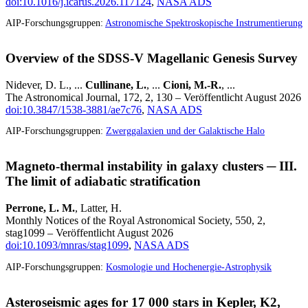
doi:10.1016/j.icarus.2026.117124
,
NASA ADS
AIP-Forschungsgruppen:
Astronomische Spektroskopische Instrumentierung
Overview of the SDSS-V Magellanic Genesis Survey
Nidever, D. L., ...
Cullinane, L.
, ...
Cioni, M.-R.
, ...
The Astronomical Journal, 172, 2, 130 – Veröffentlicht August 2026
doi:10.3847/1538-3881/ae7c76
,
NASA ADS
AIP-Forschungsgruppen:
Zwerggalaxien und der Galaktische Halo
Magneto-thermal instability in galaxy clusters ─ III.
The limit of adiabatic stratification
Perrone, L. M.
, Latter, H.
Monthly Notices of the Royal Astronomical Society, 550, 2,
stag1099 – Veröffentlicht August 2026
doi:10.1093/mnras/stag1099
,
NASA ADS
AIP-Forschungsgruppen:
Kosmologie und Hochenergie-Astrophysik
Asteroseismic ages for 17 000 stars in Kepler, K2,