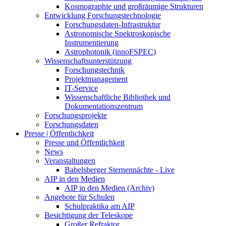
Kosmographie und großräumige Strukturen
Entwicklung Forschungstechnologie
Forschungsdaten-Infrastruktur
Astronomische Spektroskopische
Instrumentierung
Astrophotonik (innoFSPEC)
Wissenschaftsunterstützung
Forschungstechnik
Projektmanagement
IT-Service
Wissenschaftliche Bibliothek und
Dokumentationszentrum
Forschungsprojekte
Forschungsdaten
Presse | Öffentlichkeit
Presse und Öffentlichkeit
News
Veranstaltungen
Babelsberger Sternennächte - Live
AIP in den Medien
AIP in den Medien (Archiv)
Angebote für Schulen
Schulpraktika am AIP
Besichtigung der Teleskope
Großer Refraktor