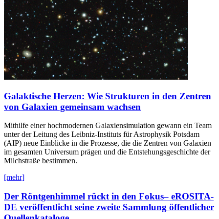
Galaktische Herzen: Wie Strukturen in den Zentren
von Galaxien gemeinsam wachsen
Mithilfe einer hochmodernen Galaxiensimulation gewann ein Team
unter der Leitung des Leibniz-Instituts für Astrophysik Potsdam
(AIP) neue Einblicke in die Prozesse, die die Zentren von Galaxien
im gesamten Universum prägen und die Entstehungsgeschichte der
Milchstraße bestimmen.
[mehr]
Der Röntgenhimmel rückt in den Fokus– eROSITA-
DE veröffentlicht seine zweite Sammlung öffentlicher
Quellenkataloge