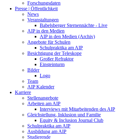
Forschungsdaten
Presse | Öffentlichkeit
News
Veranstaltungen
Babelsberger Sternennächte - Live
AIP in den Medien
AIP in den Medien (Archiv)
Angebote für Schulen
Schulpraktika am AIP
Besichtigung der Teleskope
Großer Refraktor
Einsteinturm
Bilder
Logo
Team
AIP Kalender
Karriere
Stellenangebote
Arbeiten am AIP
Interviews mit Mitarbeitenden des AIP
Gleichstellung, Inklusion und Familie
Equity & Inclusion Journal Club
Schulpraktika am AIP
Ausbildung am AIP
Studierende