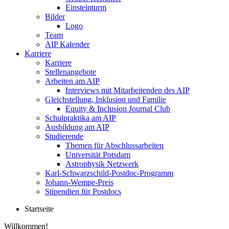
Einsteinturm
Bilder
Logo
Team
AIP Kalender
Karriere
Karriere
Stellenangebote
Arbeiten am AIP
Interviews mit Mitarbeitenden des AIP
Gleichstellung, Inklusion und Familie
Equity & Inclusion Journal Club
Schulpraktika am AIP
Ausbildung am AIP
Studierende
Themen für Abschlussarbeiten
Universität Potsdam
Astrophysik Netzwerk
Karl-Schwarzschild-Postdoc-Programm
Johann-Wempe-Preis
Stipendien für Postdocs
Startseite
Willkommen!