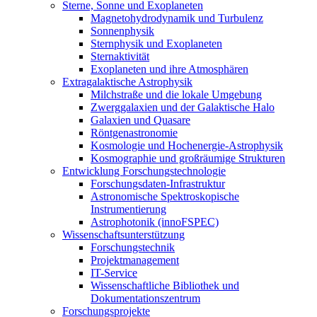
Sterne, Sonne und Exoplaneten
Magnetohydrodynamik und Turbulenz
Sonnenphysik
Sternphysik und Exoplaneten
Sternaktivität
Exoplaneten und ihre Atmosphären
Extragalaktische Astrophysik
Milchstraße und die lokale Umgebung
Zwerggalaxien und der Galaktische Halo
Galaxien und Quasare
Röntgenastronomie
Kosmologie und Hochenergie-Astrophysik
Kosmographie und großräumige Strukturen
Entwicklung Forschungstechnologie
Forschungsdaten-Infrastruktur
Astronomische Spektroskopische
Instrumentierung
Astrophotonik (innoFSPEC)
Wissenschaftsunterstützung
Forschungstechnik
Projektmanagement
IT-Service
Wissenschaftliche Bibliothek und
Dokumentationszentrum
Forschungsprojekte