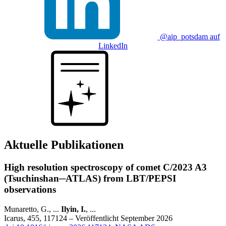
@aip_potsdam auf
LinkedIn
Aktuelle Publikationen
High resolution spectroscopy of comet C/2023 A3
(Tsuchinshan─ATLAS) from LBT/PEPSI
observations
Munaretto, G., ...
Ilyin, I.
, ...
Icarus, 455, 117124 – Veröffentlicht September 2026