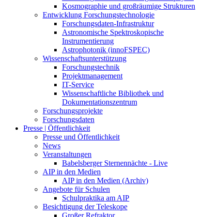
Kosmographie und großräumige Strukturen
Entwicklung Forschungstechnologie
Forschungsdaten-Infrastruktur
Astronomische Spektroskopische
Instrumentierung
Astrophotonik (innoFSPEC)
Wissenschaftsunterstützung
Forschungstechnik
Projektmanagement
IT-Service
Wissenschaftliche Bibliothek und
Dokumentationszentrum
Forschungsprojekte
Forschungsdaten
Presse | Öffentlichkeit
Presse und Öffentlichkeit
News
Veranstaltungen
Babelsberger Sternennächte - Live
AIP in den Medien
AIP in den Medien (Archiv)
Angebote für Schulen
Schulpraktika am AIP
Besichtigung der Teleskope
Großer Refraktor