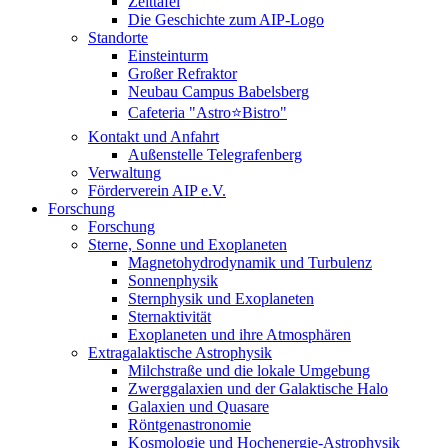
Zeittafel
Die Geschichte zum AIP-Logo
Standorte
Einsteinturm
Großer Refraktor
Neubau Campus Babelsberg
Cafeteria "Astro⭐Bistro"
Kontakt und Anfahrt
Außenstelle Telegrafenberg
Verwaltung
Förderverein AIP e.V.
Forschung
Forschung
Sterne, Sonne und Exoplaneten
Magnetohydrodynamik und Turbulenz
Sonnenphysik
Sternphysik und Exoplaneten
Sternaktivität
Exoplaneten und ihre Atmosphären
Extragalaktische Astrophysik
Milchstraße und die lokale Umgebung
Zwerggalaxien und der Galaktische Halo
Galaxien und Quasare
Röntgenastronomie
Kosmologie und Hochenergie-Astrophysik