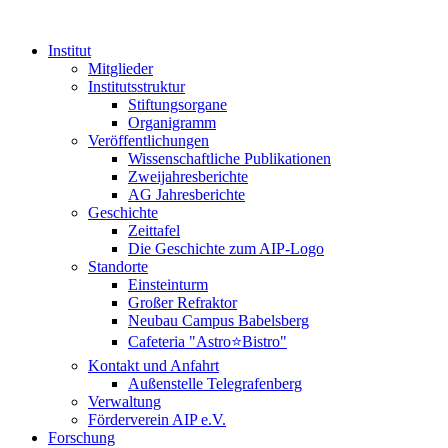
Institut
Mitglieder
Institutsstruktur
Stiftungsorgane
Organigramm
Veröffentlichungen
Wissenschaftliche Publikationen
Zweijahresberichte
AG Jahresberichte
Geschichte
Zeittafel
Die Geschichte zum AIP-Logo
Standorte
Einsteinturm
Großer Refraktor
Neubau Campus Babelsberg
Cafeteria "Astro⭐Bistro"
Kontakt und Anfahrt
Außenstelle Telegrafenberg
Verwaltung
Förderverein AIP e.V.
Forschung