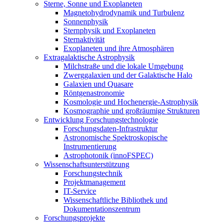
Sterne, Sonne und Exoplaneten
Magnetohydrodynamik und Turbulenz
Sonnenphysik
Sternphysik und Exoplaneten
Sternaktivität
Exoplaneten und ihre Atmosphären
Extragalaktische Astrophysik
Milchstraße und die lokale Umgebung
Zwerggalaxien und der Galaktische Halo
Galaxien und Quasare
Röntgenastronomie
Kosmologie und Hochenergie-Astrophysik
Kosmographie und großräumige Strukturen
Entwicklung Forschungstechnologie
Forschungsdaten-Infrastruktur
Astronomische Spektroskopische
Instrumentierung
Astrophotonik (innoFSPEC)
Wissenschaftsunterstützung
Forschungstechnik
Projektmanagement
IT-Service
Wissenschaftliche Bibliothek und
Dokumentationszentrum
Forschungsprojekte