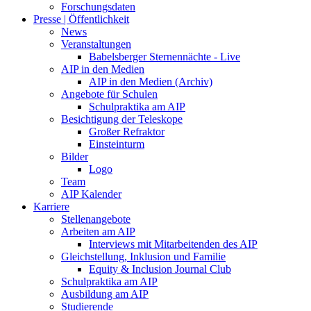
Forschungsdaten
Presse | Öffentlichkeit
News
Veranstaltungen
Babelsberger Sternennächte - Live
AIP in den Medien
AIP in den Medien (Archiv)
Angebote für Schulen
Schulpraktika am AIP
Besichtigung der Teleskope
Großer Refraktor
Einsteinturm
Bilder
Logo
Team
AIP Kalender
Karriere
Stellenangebote
Arbeiten am AIP
Interviews mit Mitarbeitenden des AIP
Gleichstellung, Inklusion und Familie
Equity & Inclusion Journal Club
Schulpraktika am AIP
Ausbildung am AIP
Studierende