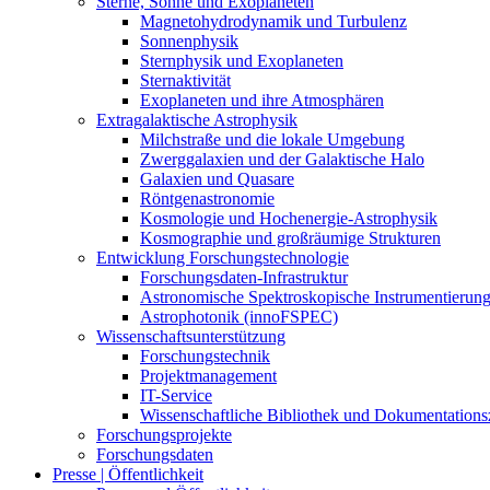
Sterne, Sonne und Exoplaneten
Magnetohydrodynamik und Turbulenz
Sonnenphysik
Sternphysik und Exoplaneten
Sternaktivität
Exoplaneten und ihre Atmosphären
Extragalaktische Astrophysik
Milchstraße und die lokale Umgebung
Zwerggalaxien und der Galaktische Halo
Galaxien und Quasare
Röntgenastronomie
Kosmologie und Hochenergie-Astrophysik
Kosmographie und großräumige Strukturen
Entwicklung Forschungstechnologie
Forschungsdaten-Infrastruktur
Astronomische Spektroskopische Instrumentierun
Astrophotonik (innoFSPEC)
Wissenschaftsunterstützung
Forschungstechnik
Projektmanagement
IT-Service
Wissenschaftliche Bibliothek und Dokumentation
Forschungsprojekte
Forschungsdaten
Presse | Öffentlichkeit