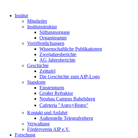
Institut
Mitglieder
Institutsstruktur
Stiftungsorgane
Organigramm
Veröffentlichungen
Wissenschaftliche Publikationen
Zweijahresberichte
AG Jahresberichte
Geschichte
Zeittafel
Die Geschichte zum AIP-Logo
Standorte
Einsteinturm
Großer Refraktor
Neubau Campus Babelsberg
Cafeteria "Astro⭐Bistro"
Kontakt und Anfahrt
Außenstelle Telegrafenberg
Verwaltung
Förderverein AIP e.V.
Forschung