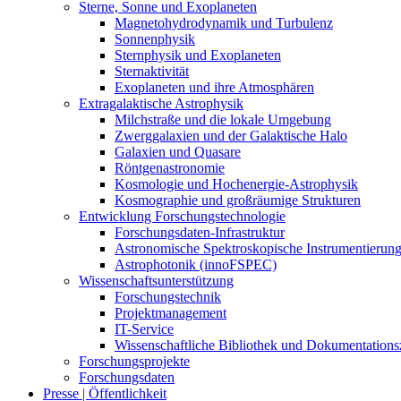
Sterne, Sonne und Exoplaneten
Magnetohydrodynamik und Turbulenz
Sonnenphysik
Sternphysik und Exoplaneten
Sternaktivität
Exoplaneten und ihre Atmosphären
Extragalaktische Astrophysik
Milchstraße und die lokale Umgebung
Zwerggalaxien und der Galaktische Halo
Galaxien und Quasare
Röntgenastronomie
Kosmologie und Hochenergie-Astrophysik
Kosmographie und großräumige Strukturen
Entwicklung Forschungstechnologie
Forschungsdaten-Infrastruktur
Astronomische Spektroskopische Instrumentierun
Astrophotonik (innoFSPEC)
Wissenschaftsunterstützung
Forschungstechnik
Projektmanagement
IT-Service
Wissenschaftliche Bibliothek und Dokumentation
Forschungsprojekte
Forschungsdaten
Presse | Öffentlichkeit