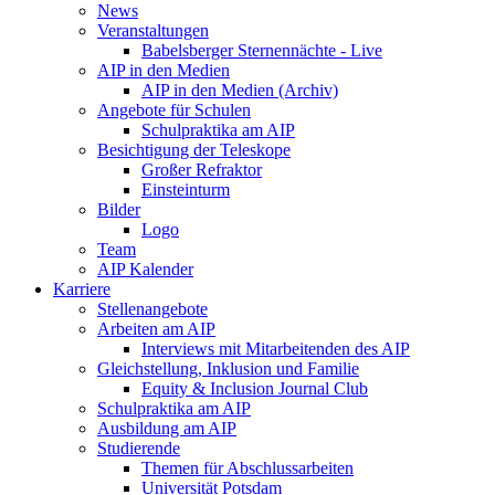
News
Veranstaltungen
Babelsberger Sternennächte - Live
AIP in den Medien
AIP in den Medien (Archiv)
Angebote für Schulen
Schulpraktika am AIP
Besichtigung der Teleskope
Großer Refraktor
Einsteinturm
Bilder
Logo
Team
AIP Kalender
Karriere
Stellenangebote
Arbeiten am AIP
Interviews mit Mitarbeitenden des AIP
Gleichstellung, Inklusion und Familie
Equity & Inclusion Journal Club
Schulpraktika am AIP
Ausbildung am AIP
Studierende
Themen für Abschlussarbeiten
Universität Potsdam