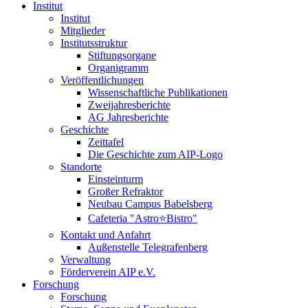
Institut
Institut
Mitglieder
Institutsstruktur
Stiftungsorgane
Organigramm
Veröffentlichungen
Wissenschaftliche Publikationen
Zweijahresberichte
AG Jahresberichte
Geschichte
Zeittafel
Die Geschichte zum AIP-Logo
Standorte
Einsteinturm
Großer Refraktor
Neubau Campus Babelsberg
Cafeteria "Astro⭐Bistro"
Kontakt und Anfahrt
Außenstelle Telegrafenberg
Verwaltung
Förderverein AIP e.V.
Forschung
Forschung