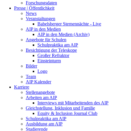
Forschungsdaten
Presse | Öffentlichkeit
News
Veranstaltungen
Babelsberger Sternennächte - Live
AIP in den Medien
AIP in den Medien (Archiv)
Angebote für Schulen
Schulpraktika am AIP
Besichtigung der Teleskope
Großer Refraktor
Einsteinturm
Bilder
Logo
Team
AIP Kalender
Karriere
Stellenangebote
Arbeiten am AIP
Interviews mit Mitarbeitenden des AIP
Gleichstellung, Inklusion und Familie
Equity & Inclusion Journal Club
Schulpraktika am AIP
Ausbildung am AIP
Studierende