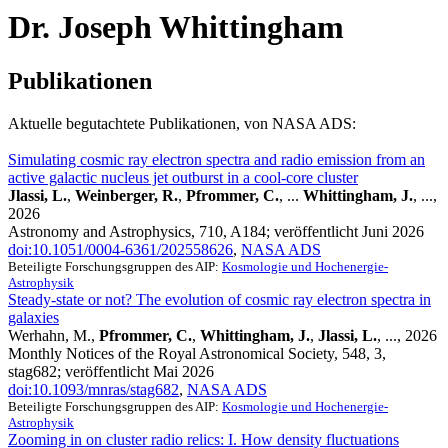
Dr. Joseph Whittingham
Publikationen
Aktuelle begutachtete Publikationen, von NASA ADS:
Simulating cosmic ray electron spectra and radio emission from an
active galactic nucleus jet outburst in a cool-core cluster
Jlassi, L.
,
Weinberger, R.
,
Pfrommer, C.
, ...
Whittingham, J.
, ...,
2026
Astronomy and Astrophysics, 710, A184; veröffentlicht Juni 2026
doi:10.1051/0004-6361/202558626
,
NASA ADS
Beteiligte Forschungsgruppen des AIP:
Kosmologie und Hochenergie-
Astrophysik
Steady-state or not? The evolution of cosmic ray electron spectra in
galaxies
Werhahn, M.,
Pfrommer, C.
,
Whittingham, J.
,
Jlassi, L.
, ..., 2026
Monthly Notices of the Royal Astronomical Society, 548, 3,
stag682; veröffentlicht Mai 2026
doi:10.1093/mnras/stag682
,
NASA ADS
Beteiligte Forschungsgruppen des AIP:
Kosmologie und Hochenergie-
Astrophysik
Zooming in on cluster radio relics: I. How density fluctuations