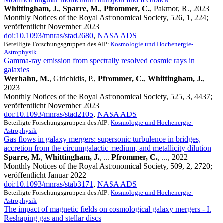
Whittingham, J.
,
Sparre, M.
,
Pfrommer, C.
, Pakmor, R., 2023
Monthly Notices of the Royal Astronomical Society, 526, 1, 224;
veröffentlicht November 2023
doi:10.1093/mnras/stad2680
,
NASA ADS
Beteiligte Forschungsgruppen des AIP:
Kosmologie und Hochenergie-
Astrophysik
Gamma-ray emission from spectrally resolved cosmic rays in
galaxies
Werhahn, M.
, Girichidis, P.,
Pfrommer, C.
,
Whittingham, J.
,
2023
Monthly Notices of the Royal Astronomical Society, 525, 3, 4437;
veröffentlicht November 2023
doi:10.1093/mnras/stad2105
,
NASA ADS
Beteiligte Forschungsgruppen des AIP:
Kosmologie und Hochenergie-
Astrophysik
Gas flows in galaxy mergers: supersonic turbulence in bridges,
accretion from the circumgalactic medium, and metallicity dilution
Sparre, M.
,
Whittingham, J.
, ...
Pfrommer, C.
, ..., 2022
Monthly Notices of the Royal Astronomical Society, 509, 2, 2720;
veröffentlicht Januar 2022
doi:10.1093/mnras/stab3171
,
NASA ADS
Beteiligte Forschungsgruppen des AIP:
Kosmologie und Hochenergie-
Astrophysik
The impact of magnetic fields on cosmological galaxy mergers - I.
Reshaping gas and stellar discs