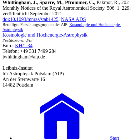
Whittingham, J.
,
Sparre, M.
,
Pfrommer, C.
, Pakmor, R., 2021
Monthly Notices of the Royal Astronomical Society, 506, 1, 229;
veröffentlicht September 2021
doi:10.1093/mnras/stab1425
,
NASA ADS
Beteiligte Forschungsgruppen des AIP:
Kosmologie und Hochenergie-
Astrophysik
Kosmologie und Hochenergie-Astrophysik
Postdoktorand/in
Büro:
KH/1.34
Telefon: +49 331 7499 284
jwhittingham
@aip.de
Leibniz-Institut
für Astrophysik Potsdam (AIP)
An der Sternwarte 16
14482 Potsdam
Start