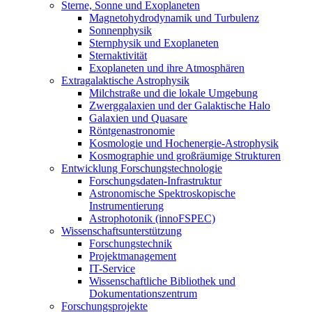
Sterne, Sonne und Exoplaneten
Magnetohydrodynamik und Turbulenz
Sonnenphysik
Sternphysik und Exoplaneten
Sternaktivität
Exoplaneten und ihre Atmosphären
Extragalaktische Astrophysik
Milchstraße und die lokale Umgebung
Zwerggalaxien und der Galaktische Halo
Galaxien und Quasare
Röntgenastronomie
Kosmologie und Hochenergie-Astrophysik
Kosmographie und großräumige Strukturen
Entwicklung Forschungstechnologie
Forschungsdaten-Infrastruktur
Astronomische Spektroskopische
Instrumentierung
Astrophotonik (innoFSPEC)
Wissenschaftsunterstützung
Forschungstechnik
Projektmanagement
IT-Service
Wissenschaftliche Bibliothek und
Dokumentationszentrum
Forschungsprojekte