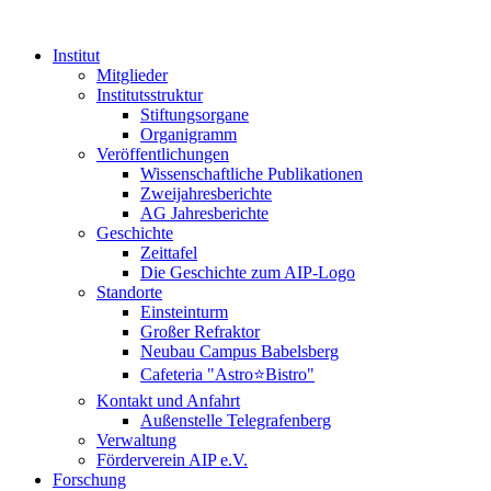
Institut
Mitglieder
Institutsstruktur
Stiftungsorgane
Organigramm
Veröffentlichungen
Wissenschaftliche Publikationen
Zweijahresberichte
AG Jahresberichte
Geschichte
Zeittafel
Die Geschichte zum AIP-Logo
Standorte
Einsteinturm
Großer Refraktor
Neubau Campus Babelsberg
Cafeteria "Astro⭐Bistro"
Kontakt und Anfahrt
Außenstelle Telegrafenberg
Verwaltung
Förderverein AIP e.V.
Forschung