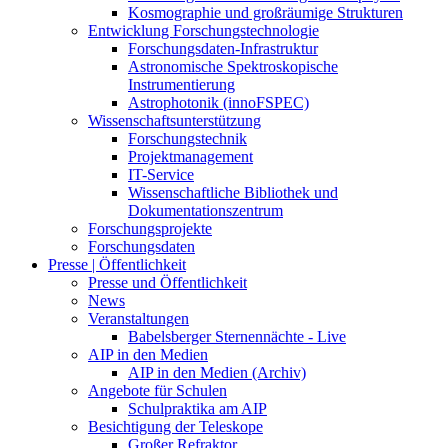
Kosmographie und großräumige Strukturen
Entwicklung Forschungstechnologie
Forschungsdaten-Infrastruktur
Astronomische Spektroskopische
Instrumentierung
Astrophotonik (innoFSPEC)
Wissenschaftsunterstützung
Forschungstechnik
Projektmanagement
IT-Service
Wissenschaftliche Bibliothek und
Dokumentationszentrum
Forschungsprojekte
Forschungsdaten
Presse | Öffentlichkeit
Presse und Öffentlichkeit
News
Veranstaltungen
Babelsberger Sternennächte - Live
AIP in den Medien
AIP in den Medien (Archiv)
Angebote für Schulen
Schulpraktika am AIP
Besichtigung der Teleskope
Großer Refraktor