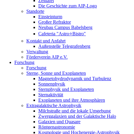
Zeittafel
Die Geschichte zum AIP-Logo
Standorte
Einsteinturm
Großer Refraktor
Neubau Campus Babelsberg
Cafeteria "Astro⭐Bistro"
Kontakt und Anfahrt
Außenstelle Telegrafenberg
Verwaltung
Förderverein AIP e.V.
Forschung
Forschung
Sterne, Sonne und Exoplaneten
Magnetohydrodynamik und Turbulenz
Sonnenphysik
Sternphysik und Exoplaneten
Sternaktivität
Exoplaneten und ihre Atmosphären
Extragalaktische Astrophysik
Milchstraße und die lokale Umgebung
Zwerggalaxien und der Galaktische Halo
Galaxien und Quasare
Röntgenastronomie
Kosmologie und Hochenergie-Astrophysik