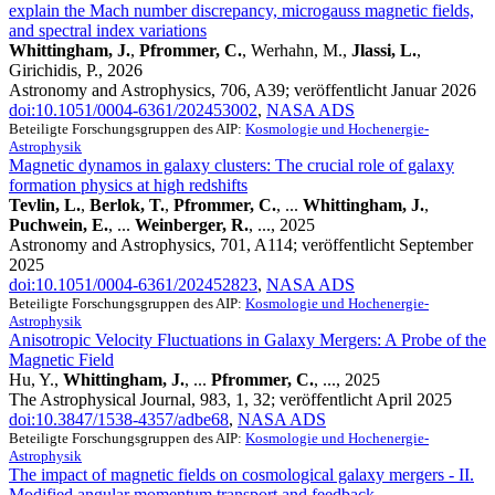
explain the Mach number discrepancy, microgauss magnetic fields,
and spectral index variations
Whittingham, J.
,
Pfrommer, C.
, Werhahn, M.,
Jlassi, L.
,
Girichidis, P., 2026
Astronomy and Astrophysics, 706, A39; veröffentlicht Januar 2026
doi:10.1051/0004-6361/202453002
,
NASA ADS
Beteiligte Forschungsgruppen des AIP:
Kosmologie und Hochenergie-
Astrophysik
Magnetic dynamos in galaxy clusters: The crucial role of galaxy
formation physics at high redshifts
Tevlin, L.
,
Berlok, T.
,
Pfrommer, C.
, ...
Whittingham, J.
,
Puchwein, E.
, ...
Weinberger, R.
, ..., 2025
Astronomy and Astrophysics, 701, A114; veröffentlicht September
2025
doi:10.1051/0004-6361/202452823
,
NASA ADS
Beteiligte Forschungsgruppen des AIP:
Kosmologie und Hochenergie-
Astrophysik
Anisotropic Velocity Fluctuations in Galaxy Mergers: A Probe of the
Magnetic Field
Hu, Y.,
Whittingham, J.
, ...
Pfrommer, C.
, ..., 2025
The Astrophysical Journal, 983, 1, 32; veröffentlicht April 2025
doi:10.3847/1538-4357/adbe68
,
NASA ADS
Beteiligte Forschungsgruppen des AIP:
Kosmologie und Hochenergie-
Astrophysik
The impact of magnetic fields on cosmological galaxy mergers - II.
Modified angular momentum transport and feedback