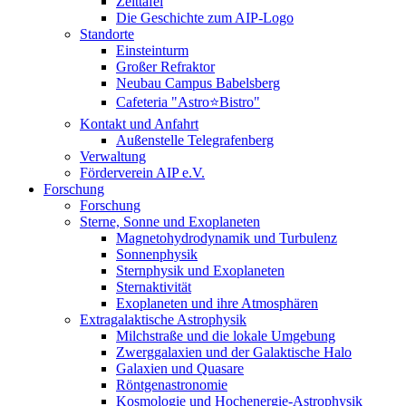
Zeittafel
Die Geschichte zum AIP-Logo
Standorte
Einsteinturm
Großer Refraktor
Neubau Campus Babelsberg
Cafeteria "Astro⭐Bistro"
Kontakt und Anfahrt
Außenstelle Telegrafenberg
Verwaltung
Förderverein AIP e.V.
Forschung
Forschung
Sterne, Sonne und Exoplaneten
Magnetohydrodynamik und Turbulenz
Sonnenphysik
Sternphysik und Exoplaneten
Sternaktivität
Exoplaneten und ihre Atmosphären
Extragalaktische Astrophysik
Milchstraße und die lokale Umgebung
Zwerggalaxien und der Galaktische Halo
Galaxien und Quasare
Röntgenastronomie
Kosmologie und Hochenergie-Astrophysik