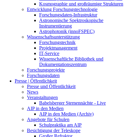
Kosmographie und großräumige Strukturen
Entwicklung Forschungstechnologie
Forschungsdaten-Infrastruktur
Astronomische Spektroskopische
Instrumentierung
Astrophotonik (innoFSPEC)
Wissenschaftsunterstützung
Forschungstechnik
Projektmanagement
IT-Service
Wissenschaftliche Bibliothek und
Dokumentationszentrum
Forschungsprojekte
Forschungsdaten
Presse | Öffentlichkeit
Presse und Öffentlichkeit
News
Veranstaltungen
Babelsberger Sternennächte - Live
AIP in den Medien
AIP in den Medien (Archiv)
Angebote für Schulen
Schulpraktika am AIP
Besichtigung der Teleskope
Großer Refraktor