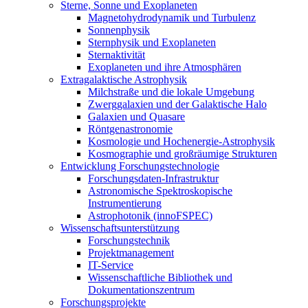
Sterne, Sonne und Exoplaneten
Magnetohydrodynamik und Turbulenz
Sonnenphysik
Sternphysik und Exoplaneten
Sternaktivität
Exoplaneten und ihre Atmosphären
Extragalaktische Astrophysik
Milchstraße und die lokale Umgebung
Zwerggalaxien und der Galaktische Halo
Galaxien und Quasare
Röntgenastronomie
Kosmologie und Hochenergie-Astrophysik
Kosmographie und großräumige Strukturen
Entwicklung Forschungstechnologie
Forschungsdaten-Infrastruktur
Astronomische Spektroskopische
Instrumentierung
Astrophotonik (innoFSPEC)
Wissenschaftsunterstützung
Forschungstechnik
Projektmanagement
IT-Service
Wissenschaftliche Bibliothek und
Dokumentationszentrum
Forschungsprojekte