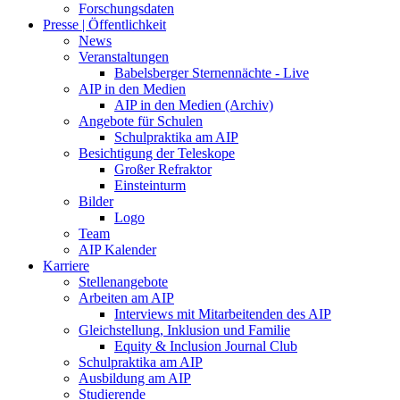
Forschungsdaten
Presse | Öffentlichkeit
News
Veranstaltungen
Babelsberger Sternennächte - Live
AIP in den Medien
AIP in den Medien (Archiv)
Angebote für Schulen
Schulpraktika am AIP
Besichtigung der Teleskope
Großer Refraktor
Einsteinturm
Bilder
Logo
Team
AIP Kalender
Karriere
Stellenangebote
Arbeiten am AIP
Interviews mit Mitarbeitenden des AIP
Gleichstellung, Inklusion und Familie
Equity & Inclusion Journal Club
Schulpraktika am AIP
Ausbildung am AIP
Studierende