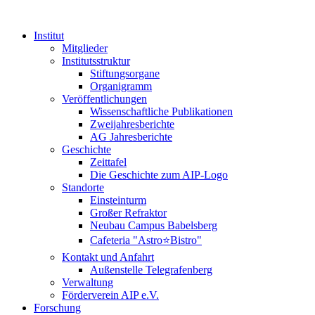
Institut
Mitglieder
Institutsstruktur
Stiftungsorgane
Organigramm
Veröffentlichungen
Wissenschaftliche Publikationen
Zweijahresberichte
AG Jahresberichte
Geschichte
Zeittafel
Die Geschichte zum AIP-Logo
Standorte
Einsteinturm
Großer Refraktor
Neubau Campus Babelsberg
Cafeteria "Astro⭐Bistro"
Kontakt und Anfahrt
Außenstelle Telegrafenberg
Verwaltung
Förderverein AIP e.V.
Forschung