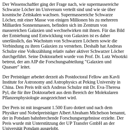
Der Wissenschaftler ging der Frage nach, wie supermassereiche
Schwarze Löcher im Universum verteilt sind und wie sie über
kosmische Zeitskalen wachsen. Supermassereiche Schwarze
Löcher, mit einer Masse von einigen Millionen bis zu mehreren
Milliarden Sonnenmassen, befinden sich im Zentrum von
massereichen Galaxien und wechselwirken mit ihnen. Für das Bild
der Entstehung und Entwicklung von Galaxien ist es daher
unerlässlich, das Wachstum von Schwarzen Löchern sowie die
Verbindung zu ihren Galaxien zu verstehen. Deshalb hat Andreas
Schulze eine Volkszählung relativ naher aktiver Schwarzer Löcher
durchgeführt. Seine Doktorarbeit wurde von Prof. Dr. Lutz Wisotzki
betreut, der am AIP die Forschungsabteilung "Galaxien und
Quasare" leitet.
Der Preisträger arbeitet derzeit als Postdoctoral Fellow am Kavli
Institute for Astronomy and Astrophysics at Peking University in
China. Den Preis teilt sich Andreas Schulze mit Dr. Eva-Theresa
Pyl, die für ihre Doktorarbeit aus dem Bereich der Molekularen
Pflanzenphysiologie ausgezeichnet wird.
Der Preis ist mit insgesamt 1.500 Euro dotiert und nach dem
Physiker und Nobelpreisträger Albert Abraham Michelson benannt,
der in Potsdam bahnbrechende Forschungsergebnisse erzielte. Der
Preis wurde mit Unterstützung der UP Transfer GmbH an der
Universität Potsdam ausgelobt.