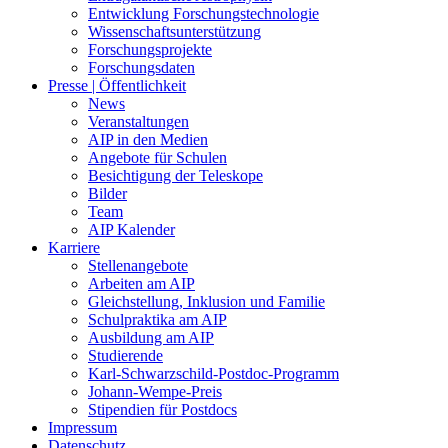
Entwicklung Forschungstechnologie
Wissenschaftsunterstützung
Forschungsprojekte
Forschungsdaten
Presse | Öffentlichkeit
News
Veranstaltungen
AIP in den Medien
Angebote für Schulen
Besichtigung der Teleskope
Bilder
Team
AIP Kalender
Karriere
Stellenangebote
Arbeiten am AIP
Gleichstellung, Inklusion und Familie
Schulpraktika am AIP
Ausbildung am AIP
Studierende
Karl-Schwarzschild-Postdoc-Programm
Johann-Wempe-Preis
Stipendien für Postdocs
Impressum
Datenschutz