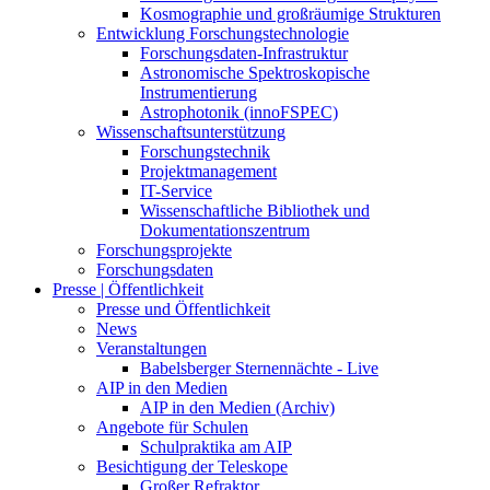
Kosmographie und großräumige Strukturen
Entwicklung Forschungstechnologie
Forschungsdaten-Infrastruktur
Astronomische Spektroskopische
Instrumentierung
Astrophotonik (innoFSPEC)
Wissenschaftsunterstützung
Forschungstechnik
Projektmanagement
IT-Service
Wissenschaftliche Bibliothek und
Dokumentationszentrum
Forschungsprojekte
Forschungsdaten
Presse | Öffentlichkeit
Presse und Öffentlichkeit
News
Veranstaltungen
Babelsberger Sternennächte - Live
AIP in den Medien
AIP in den Medien (Archiv)
Angebote für Schulen
Schulpraktika am AIP
Besichtigung der Teleskope
Großer Refraktor