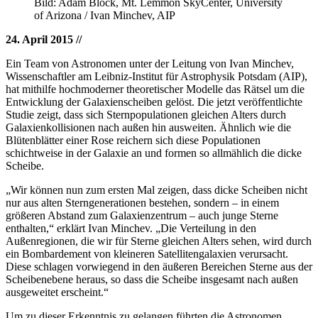
Bild: Adam Block, Mt. Lemmon SkyCenter, University
of Arizona / Ivan Minchev, AIP
24. April 2015
//
Ein Team von Astronomen unter der Leitung von Ivan Minchev,
Wissenschaftler am Leibniz-Institut für Astrophysik Potsdam (AIP),
hat mithilfe hochmoderner theoretischer Modelle das Rätsel um die
Entwicklung der Galaxienscheiben gelöst. Die jetzt veröffentlichte
Studie zeigt, dass sich Sternpopulationen gleichen Alters durch
Galaxienkollisionen nach außen hin ausweiten. Ähnlich wie die
Blütenblätter einer Rose reichern sich diese Populationen
schichtweise in der Galaxie an und formen so allmählich die dicke
Scheibe.
„Wir können nun zum ersten Mal zeigen, dass dicke Scheiben nicht
nur aus alten Sterngenerationen bestehen, sondern – in einem
größeren Abstand zum Galaxienzentrum – auch junge Sterne
enthalten,“ erklärt Ivan Minchev. „Die Verteilung in den
Außenregionen, die wir für Sterne gleichen Alters sehen, wird durch
ein Bombardement von kleineren Satellitengalaxien verursacht.
Diese schlagen vorwiegend in den äußeren Bereichen Sterne aus der
Scheibenebene heraus, so dass die Scheibe insgesamt nach außen
ausgeweitet erscheint.“
Um zu dieser Erkenntnis zu gelangen führten die Astronomen