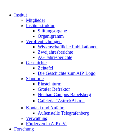
Institut
Mitglieder
Institutsstruktur
Stiftungsorgane
Organigramm
Veröffentlichungen
Wissenschaftliche Publikationen
Zweijahresberichte
AG Jahresberichte
Geschichte
Zeittafel
Die Geschichte zum AIP-Logo
Standorte
Einsteinturm
Großer Refraktor
Neubau Campus Babelsberg
Cafeteria "Astro⭐Bistro"
Kontakt und Anfahrt
Außenstelle Telegrafenberg
Verwaltung
Förderverein AIP e.V.
Forschung