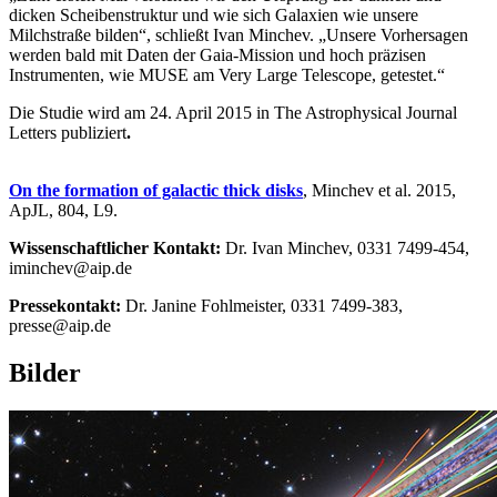
dicken Scheibenstruktur und wie sich Galaxien wie unsere
Milchstraße bilden“, schließt Ivan Minchev. „Unsere Vorhersagen
werden bald mit Daten der Gaia-Mission und hoch präzisen
Instrumenten, wie MUSE am Very Large Telescope, getestet.“
Die Studie wird am 24. April 2015 in The Astrophysical Journal
Letters publiziert
.
On the formation of galactic thick disks
, Minchev et al. 2015,
ApJL, 804, L9.
Wissenschaftlicher Kontakt:
Dr. Ivan Minchev, 0331 7499-454,
iminchev@aip.de
Pressekontakt:
Dr. Janine Fohlmeister, 0331 7499-383,
presse@aip.de
Bilder