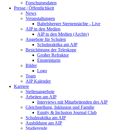
Forschungsdaten
Presse | Öffentlichkeit
News
Veranstaltungen
Babelsberger Sternennächte - Live
AIP in den Medien
AIP in den Medien (Archiv)
Angebote für Schulen
Schulpraktika am AIP
Besichtigung der Teleskope
Großer Refraktor
Einsteinturm
Bilder
Logo
Team
AIP Kalender
Karriere
Stellenangebote
Arbeiten am AIP
Interviews mit Mitarbeitenden des AIP
Gleichstellung, Inklusion und Familie
Equity & Inclusion Journal Club
Schulpraktika am AIP
Ausbildung am AIP
Studierende