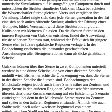
numerische Simulationen auf leistungsfähigen Computern durch und
untersuchten die Struktur simulierter Galaxien. Dazu betrachteten
die Wissenschaftler Sterne gleichen Alters und verglichen ihre
Verteilung. Dabei zeigte sich, dass jede Sternengeneration in der Tat
eine sich nach außen öffnende Struktur, ähnlich der Öffnung einer
Trompete, bildet. Verursacht wird diese Strukturbildung durch
Kollisionen mit kleineren Galaxien. Da die ältesten Sterne in den
inneren Regionen von Galaxien entstehen, findet die Ausweitung
für sie näher am Zentrum statt, während der Effekt sich für jüngere
Sterne eher in äußere galaktische Regionen verlagert. In der
Beobachtung erscheinen die ineinander geschachtelten
Ausdehnungen aller Sterngenerationen dann als dicke galaktische
Scheibe.
Galaxien können über ihre Sterne in zwei Komponenten unterteilt
werden: in eine dünne Scheibe, die von einer dickeren Scheibe
umhüllt wird. Bisher herrschte die Überzeugung vor, dass die Sterne
in der dicken Scheibe die ältesten sind. Beobachtungen der
Milchstraße zeigen jedoch auch ältere Sterne näher am Zentrum und
junge Sterne in den äußeren Regionen. Wissenschaftler stimmen
überein, dass diese Zusammensetzung auf ein Entstehungs-Szenario
zurückgeht, bei dem in der Milchstraße Sterne zuerst im Zentrum
und später in den äußeren Regionen entstanden Ähnlich wie auch
Städte radial nach außen wachsen: beginnend von einem
mittelalterlichen Stadtkern hin zu modernen Vororten. Die genaue