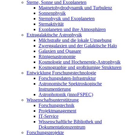
Sterne, Sonne und Exoplaneten
Magnetohydrodynamik und Turbulenz
Sonnenphysik
Sternphysik und Exoplaneten
Sternaktivität
Exoplaneten und ihre Atmosphären
Extragalaktische Astrophysik
Milchstraße und die lokale Umgebung
Zwerggalaxien und der Galaktische Halo
Galaxien und Quasare
Röntgenastronomie
Kosmologie und Hochenergie-Astrophysik
Kosmographie und großräumige Strukturen
Entwicklung Forschungstechnologie
Forschungsdaten-Infrastruktur
Astronomische Spektroskopische
Instrumentierung
Astrophotonik (innoFSPEC)
Wissenschaftsunterstützung
Forschungstechnik
Projektmanagement
IT-Service
Wissenschaftliche Bibliothek und
Dokumentationszentrum
Forschungsprojekte