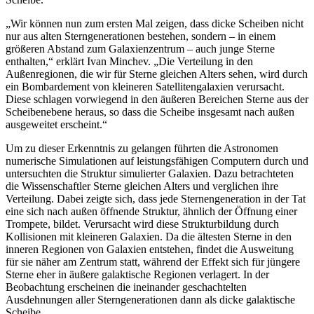
„Wir können nun zum ersten Mal zeigen, dass dicke Scheiben nicht
nur aus alten Sterngenerationen bestehen, sondern – in einem
größeren Abstand zum Galaxienzentrum – auch junge Sterne
enthalten,“ erklärt Ivan Minchev. „Die Verteilung in den
Außenregionen, die wir für Sterne gleichen Alters sehen, wird durch
ein Bombardement von kleineren Satellitengalaxien verursacht.
Diese schlagen vorwiegend in den äußeren Bereichen Sterne aus der
Scheibenebene heraus, so dass die Scheibe insgesamt nach außen
ausgeweitet erscheint.“
Um zu dieser Erkenntnis zu gelangen führten die Astronomen
numerische Simulationen auf leistungsfähigen Computern durch und
untersuchten die Struktur simulierter Galaxien. Dazu betrachteten
die Wissenschaftler Sterne gleichen Alters und verglichen ihre
Verteilung. Dabei zeigte sich, dass jede Sternengeneration in der Tat
eine sich nach außen öffnende Struktur, ähnlich der Öffnung einer
Trompete, bildet. Verursacht wird diese Strukturbildung durch
Kollisionen mit kleineren Galaxien. Da die ältesten Sterne in den
inneren Regionen von Galaxien entstehen, findet die Ausweitung
für sie näher am Zentrum statt, während der Effekt sich für jüngere
Sterne eher in äußere galaktische Regionen verlagert. In der
Beobachtung erscheinen die ineinander geschachtelten
Ausdehnungen aller Sterngenerationen dann als dicke galaktische
Scheibe.