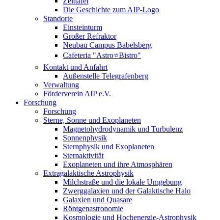
Zeittafel
Die Geschichte zum AIP-Logo
Standorte
Einsteinturm
Großer Refraktor
Neubau Campus Babelsberg
Cafeteria "Astro⭐Bistro"
Kontakt und Anfahrt
Außenstelle Telegrafenberg
Verwaltung
Förderverein AIP e.V.
Forschung
Forschung
Sterne, Sonne und Exoplaneten
Magnetohydrodynamik und Turbulenz
Sonnenphysik
Sternphysik und Exoplaneten
Sternaktivität
Exoplaneten und ihre Atmosphären
Extragalaktische Astrophysik
Milchstraße und die lokale Umgebung
Zwerggalaxien und der Galaktische Halo
Galaxien und Quasare
Röntgenastronomie
Kosmologie und Hochenergie-Astrophysik