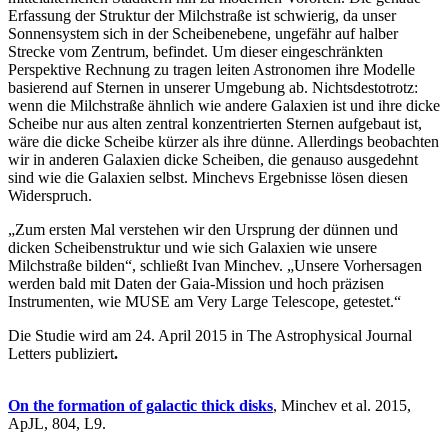
Erfassung der Struktur der Milchstraße ist schwierig, da unser
Sonnensystem sich in der Scheibenebene, ungefähr auf halber
Strecke vom Zentrum, befindet. Um dieser eingeschränkten
Perspektive Rechnung zu tragen leiten Astronomen ihre Modelle
basierend auf Sternen in unserer Umgebung ab. Nichtsdestotrotz:
wenn die Milchstraße ähnlich wie andere Galaxien ist und ihre dicke
Scheibe nur aus alten zentral konzentrierten Sternen aufgebaut ist,
wäre die dicke Scheibe kürzer als ihre dünne. Allerdings beobachten
wir in anderen Galaxien dicke Scheiben, die genauso ausgedehnt
sind wie die Galaxien selbst. Minchevs Ergebnisse lösen diesen
Widerspruch.
„Zum ersten Mal verstehen wir den Ursprung der dünnen und
dicken Scheibenstruktur und wie sich Galaxien wie unsere
Milchstraße bilden“, schließt Ivan Minchev. „Unsere Vorhersagen
werden bald mit Daten der Gaia-Mission und hoch präzisen
Instrumenten, wie MUSE am Very Large Telescope, getestet.“
Die Studie wird am 24. April 2015 in The Astrophysical Journal
Letters publiziert
.
On the formation of galactic thick disks
, Minchev et al. 2015,
ApJL, 804, L9.