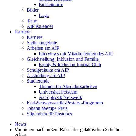
Einsteinturm
Bilder
Logo
Team
AIP Kalender
Karriere
Karriere
Stellenangebote
Arbeiten am AIP
Interviews mit Mitarbeitenden des AIP
Gleichstellung, Inklusion und Familie
Equity & Inclusion Journal Club
Schulpraktika am AIP
Ausbildung am AIP
Studierende
Themen für Abschlussarbeiten
Universität Potsdam
Astrophysik Netzwerk
Karl-Schwarzschild-Postdoc-Programm
Johann-Wempe-Preis
Stipendien für Postdocs
News
Von innen nach außen: Rätsel der galaktischen Scheiben
gelöst