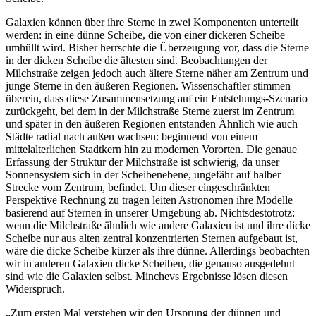
Galaxien können über ihre Sterne in zwei Komponenten unterteilt
werden: in eine dünne Scheibe, die von einer dickeren Scheibe
umhüllt wird. Bisher herrschte die Überzeugung vor, dass die Sterne
in der dicken Scheibe die ältesten sind. Beobachtungen der
Milchstraße zeigen jedoch auch ältere Sterne näher am Zentrum und
junge Sterne in den äußeren Regionen. Wissenschaftler stimmen
überein, dass diese Zusammensetzung auf ein Entstehungs-Szenario
zurückgeht, bei dem in der Milchstraße Sterne zuerst im Zentrum
und später in den äußeren Regionen entstanden Ähnlich wie auch
Städte radial nach außen wachsen: beginnend von einem
mittelalterlichen Stadtkern hin zu modernen Vororten. Die genaue
Erfassung der Struktur der Milchstraße ist schwierig, da unser
Sonnensystem sich in der Scheibenebene, ungefähr auf halber
Strecke vom Zentrum, befindet. Um dieser eingeschränkten
Perspektive Rechnung zu tragen leiten Astronomen ihre Modelle
basierend auf Sternen in unserer Umgebung ab. Nichtsdestotrotz:
wenn die Milchstraße ähnlich wie andere Galaxien ist und ihre dicke
Scheibe nur aus alten zentral konzentrierten Sternen aufgebaut ist,
wäre die dicke Scheibe kürzer als ihre dünne. Allerdings beobachten
wir in anderen Galaxien dicke Scheiben, die genauso ausgedehnt
sind wie die Galaxien selbst. Minchevs Ergebnisse lösen diesen
Widerspruch.
„Zum ersten Mal verstehen wir den Ursprung der dünnen und