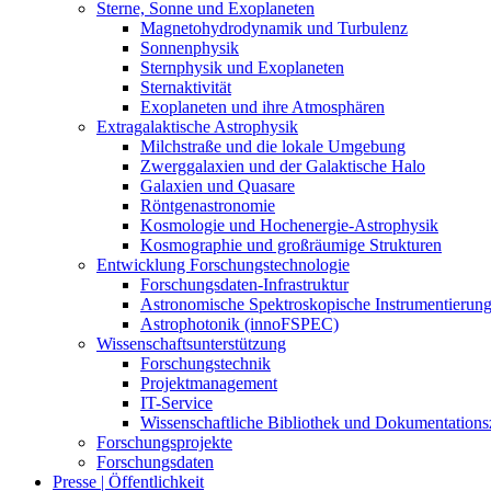
Sterne, Sonne und Exoplaneten
Magnetohydrodynamik und Turbulenz
Sonnenphysik
Sternphysik und Exoplaneten
Sternaktivität
Exoplaneten und ihre Atmosphären
Extragalaktische Astrophysik
Milchstraße und die lokale Umgebung
Zwerggalaxien und der Galaktische Halo
Galaxien und Quasare
Röntgenastronomie
Kosmologie und Hochenergie-Astrophysik
Kosmographie und großräumige Strukturen
Entwicklung Forschungstechnologie
Forschungsdaten-Infrastruktur
Astronomische Spektroskopische Instrumentierun
Astrophotonik (innoFSPEC)
Wissenschaftsunterstützung
Forschungstechnik
Projektmanagement
IT-Service
Wissenschaftliche Bibliothek und Dokumentation
Forschungsprojekte
Forschungsdaten
Presse | Öffentlichkeit