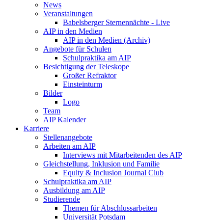
News
Veranstaltungen
Babelsberger Sternennächte - Live
AIP in den Medien
AIP in den Medien (Archiv)
Angebote für Schulen
Schulpraktika am AIP
Besichtigung der Teleskope
Großer Refraktor
Einsteinturm
Bilder
Logo
Team
AIP Kalender
Karriere
Stellenangebote
Arbeiten am AIP
Interviews mit Mitarbeitenden des AIP
Gleichstellung, Inklusion und Familie
Equity & Inclusion Journal Club
Schulpraktika am AIP
Ausbildung am AIP
Studierende
Themen für Abschlussarbeiten
Universität Potsdam