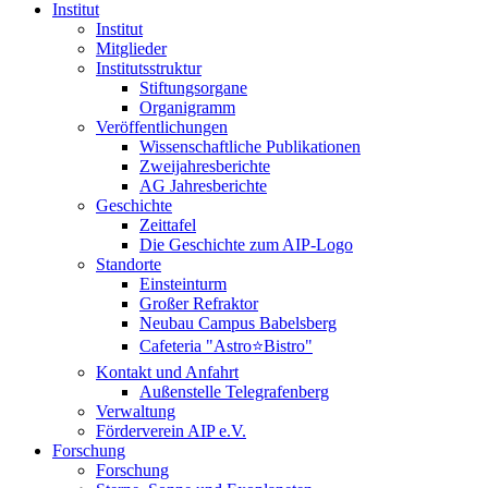
Institut
Institut
Mitglieder
Institutsstruktur
Stiftungsorgane
Organigramm
Veröffentlichungen
Wissenschaftliche Publikationen
Zweijahresberichte
AG Jahresberichte
Geschichte
Zeittafel
Die Geschichte zum AIP-Logo
Standorte
Einsteinturm
Großer Refraktor
Neubau Campus Babelsberg
Cafeteria "Astro⭐Bistro"
Kontakt und Anfahrt
Außenstelle Telegrafenberg
Verwaltung
Förderverein AIP e.V.
Forschung
Forschung