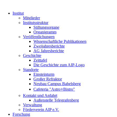
Institut
Mitglieder
Institutsstruktur
Stiftungsorgane
Organigramm
Veröffentlichungen
Wissenschaftliche Publikationen
Zweijahresberichte
AG Jahresberichte
Geschichte
Zeittafel
Die Geschichte zum AIP-Logo
Standorte
Einsteinturm
Großer Refraktor
Neubau Campus Babelsberg
Cafeteria "Astro⭐Bistro"
Kontakt und Anfahrt
Außenstelle Telegrafenberg
Verwaltung
Förderverein AIP e.V.
Forschung