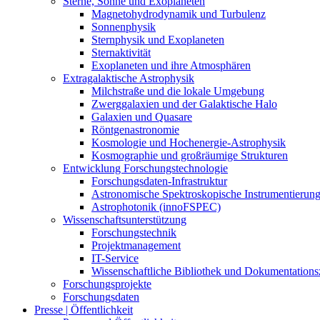
Sterne, Sonne und Exoplaneten
Magnetohydrodynamik und Turbulenz
Sonnenphysik
Sternphysik und Exoplaneten
Sternaktivität
Exoplaneten und ihre Atmosphären
Extragalaktische Astrophysik
Milchstraße und die lokale Umgebung
Zwerggalaxien und der Galaktische Halo
Galaxien und Quasare
Röntgenastronomie
Kosmologie und Hochenergie-Astrophysik
Kosmographie und großräumige Strukturen
Entwicklung Forschungstechnologie
Forschungsdaten-Infrastruktur
Astronomische Spektroskopische Instrumentierun
Astrophotonik (innoFSPEC)
Wissenschaftsunterstützung
Forschungstechnik
Projektmanagement
IT-Service
Wissenschaftliche Bibliothek und Dokumentation
Forschungsprojekte
Forschungsdaten
Presse | Öffentlichkeit