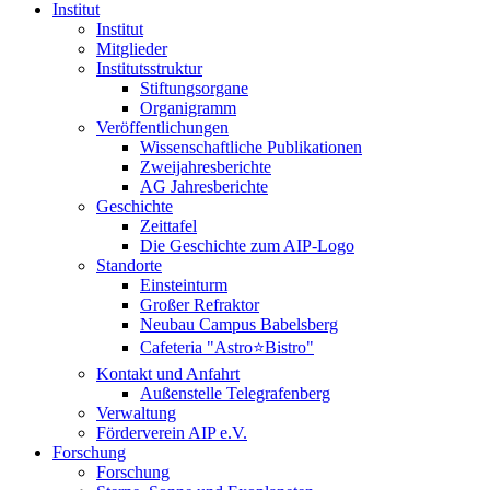
Institut
Institut
Mitglieder
Institutsstruktur
Stiftungsorgane
Organigramm
Veröffentlichungen
Wissenschaftliche Publikationen
Zweijahresberichte
AG Jahresberichte
Geschichte
Zeittafel
Die Geschichte zum AIP-Logo
Standorte
Einsteinturm
Großer Refraktor
Neubau Campus Babelsberg
Cafeteria "Astro⭐Bistro"
Kontakt und Anfahrt
Außenstelle Telegrafenberg
Verwaltung
Förderverein AIP e.V.
Forschung
Forschung