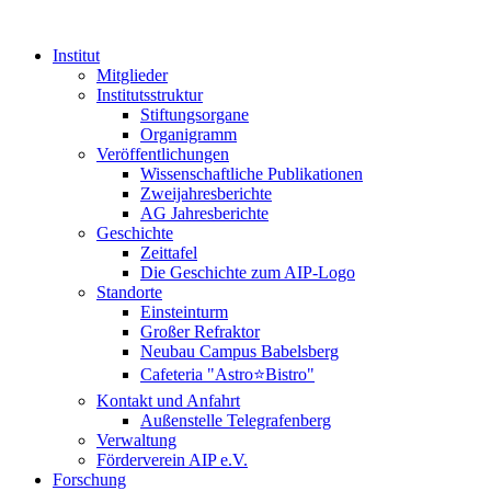
Institut
Mitglieder
Institutsstruktur
Stiftungsorgane
Organigramm
Veröffentlichungen
Wissenschaftliche Publikationen
Zweijahresberichte
AG Jahresberichte
Geschichte
Zeittafel
Die Geschichte zum AIP-Logo
Standorte
Einsteinturm
Großer Refraktor
Neubau Campus Babelsberg
Cafeteria "Astro⭐Bistro"
Kontakt und Anfahrt
Außenstelle Telegrafenberg
Verwaltung
Förderverein AIP e.V.
Forschung