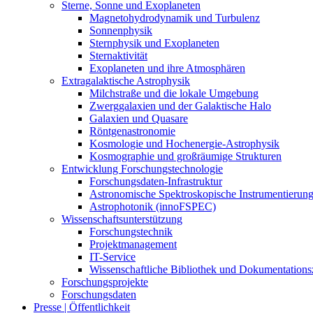
Sterne, Sonne und Exoplaneten
Magnetohydrodynamik und Turbulenz
Sonnenphysik
Sternphysik und Exoplaneten
Sternaktivität
Exoplaneten und ihre Atmosphären
Extragalaktische Astrophysik
Milchstraße und die lokale Umgebung
Zwerggalaxien und der Galaktische Halo
Galaxien und Quasare
Röntgenastronomie
Kosmologie und Hochenergie-Astrophysik
Kosmographie und großräumige Strukturen
Entwicklung Forschungstechnologie
Forschungsdaten-Infrastruktur
Astronomische Spektroskopische Instrumentierun
Astrophotonik (innoFSPEC)
Wissenschaftsunterstützung
Forschungstechnik
Projektmanagement
IT-Service
Wissenschaftliche Bibliothek und Dokumentation
Forschungsprojekte
Forschungsdaten
Presse | Öffentlichkeit