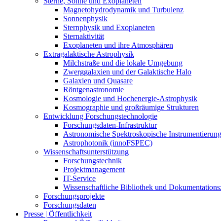
Sterne, Sonne und Exoplaneten
Magnetohydrodynamik und Turbulenz
Sonnenphysik
Sternphysik und Exoplaneten
Sternaktivität
Exoplaneten und ihre Atmosphären
Extragalaktische Astrophysik
Milchstraße und die lokale Umgebung
Zwerggalaxien und der Galaktische Halo
Galaxien und Quasare
Röntgenastronomie
Kosmologie und Hochenergie-Astrophysik
Kosmographie und großräumige Strukturen
Entwicklung Forschungstechnologie
Forschungsdaten-Infrastruktur
Astronomische Spektroskopische Instrumentierun
Astrophotonik (innoFSPEC)
Wissenschaftsunterstützung
Forschungstechnik
Projektmanagement
IT-Service
Wissenschaftliche Bibliothek und Dokumentation
Forschungsprojekte
Forschungsdaten
Presse | Öffentlichkeit