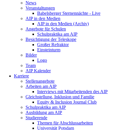
News
Veranstaltungen
Babelsberger Sternennächte - Live
AIP in den Medien
AIP in den Medien (Archiv)
Angebote für Schulen
Schulpraktika am AIP
Besichtigung der Teleskope
Großer Refraktor
Einsteinturm
Bilder
Logo
Team
AIP Kalender
Karriere
Stellenangebote
Arbeiten am AIP
Interviews mit Mitarbeitenden des AIP
Gleichstellung, Inklusion und Familie
Equity & Inclusion Journal Club
Schulpraktika am AIP
Ausbildung am AIP
Studierende
Themen für Abschlussarbeiten
Universität Potsdam