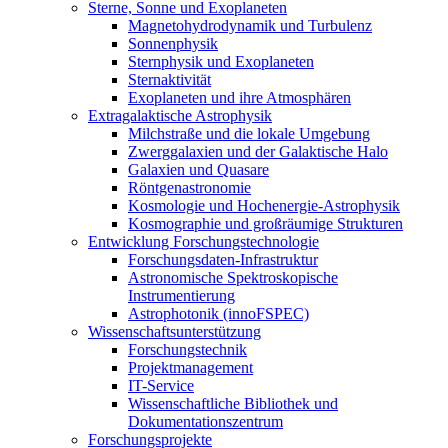
Sterne, Sonne und Exoplaneten
Magnetohydrodynamik und Turbulenz
Sonnenphysik
Sternphysik und Exoplaneten
Sternaktivität
Exoplaneten und ihre Atmosphären
Extragalaktische Astrophysik
Milchstraße und die lokale Umgebung
Zwerggalaxien und der Galaktische Halo
Galaxien und Quasare
Röntgenastronomie
Kosmologie und Hochenergie-Astrophysik
Kosmographie und großräumige Strukturen
Entwicklung Forschungstechnologie
Forschungsdaten-Infrastruktur
Astronomische Spektroskopische
Instrumentierung
Astrophotonik (innoFSPEC)
Wissenschaftsunterstützung
Forschungstechnik
Projektmanagement
IT-Service
Wissenschaftliche Bibliothek und
Dokumentationszentrum
Forschungsprojekte