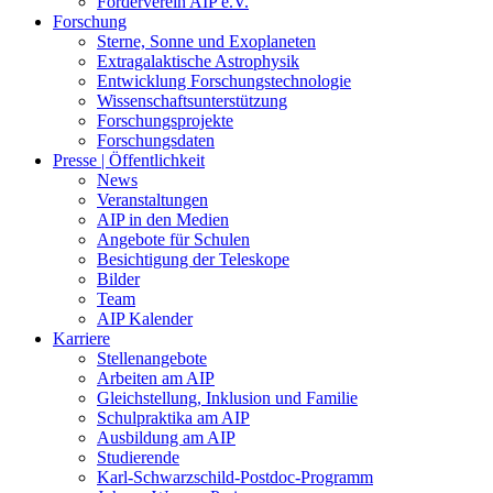
Förderverein AIP e.V.
Forschung
Sterne, Sonne und Exoplaneten
Extragalaktische Astrophysik
Entwicklung Forschungstechnologie
Wissenschaftsunterstützung
Forschungsprojekte
Forschungsdaten
Presse | Öffentlichkeit
News
Veranstaltungen
AIP in den Medien
Angebote für Schulen
Besichtigung der Teleskope
Bilder
Team
AIP Kalender
Karriere
Stellenangebote
Arbeiten am AIP
Gleichstellung, Inklusion und Familie
Schulpraktika am AIP
Ausbildung am AIP
Studierende
Karl-Schwarzschild-Postdoc-Programm