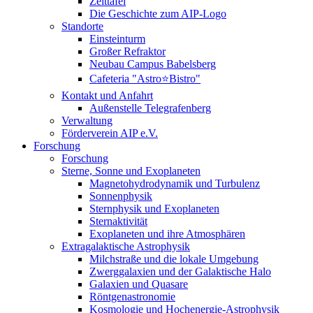
Zeittafel
Die Geschichte zum AIP-Logo
Standorte
Einsteinturm
Großer Refraktor
Neubau Campus Babelsberg
Cafeteria "Astro⭐Bistro"
Kontakt und Anfahrt
Außenstelle Telegrafenberg
Verwaltung
Förderverein AIP e.V.
Forschung
Forschung
Sterne, Sonne und Exoplaneten
Magnetohydrodynamik und Turbulenz
Sonnenphysik
Sternphysik und Exoplaneten
Sternaktivität
Exoplaneten und ihre Atmosphären
Extragalaktische Astrophysik
Milchstraße und die lokale Umgebung
Zwerggalaxien und der Galaktische Halo
Galaxien und Quasare
Röntgenastronomie
Kosmologie und Hochenergie-Astrophysik