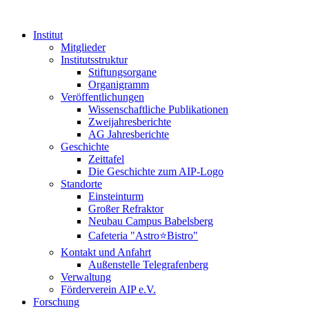
Institut
Mitglieder
Institutsstruktur
Stiftungsorgane
Organigramm
Veröffentlichungen
Wissenschaftliche Publikationen
Zweijahresberichte
AG Jahresberichte
Geschichte
Zeittafel
Die Geschichte zum AIP-Logo
Standorte
Einsteinturm
Großer Refraktor
Neubau Campus Babelsberg
Cafeteria "Astro⭐Bistro"
Kontakt und Anfahrt
Außenstelle Telegrafenberg
Verwaltung
Förderverein AIP e.V.
Forschung