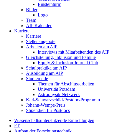
Einsteinturm
Bilder
Logo
Team
AIP Kalender
Karriere
Karriere
Stellenangebote
Arbeiten am AIP
Interviews mit Mitarbeitenden des AIP
Gleichstellung, Inklusion und Familie
Equity & Inclusion Journal Club
Schulpraktika am AIP
Ausbildung am AIP
Studierende
Themen für Abschlussarbeiten
Universität Potsdam
Astrophysik Netzwerk
Karl-Schwarzschild-Postdoc-Programm
Johann-Wempe-Preis
Stipendien für Postdocs
Wissenschaftsunterstützende Einrichtungen
FT
Aufbau der Forschungstechnik