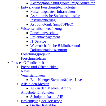
Kosmographie und großräumige Strukturen
Entwicklung Forschungstechnologie
Forschungsdaten-Infrastruktur
Astronomische Spektroskopische
Instrumentierung
Astrophotonik (innoFSPEC)
Wissenschaftsunterstützung
Forschungstechnik
Projektmanagement
IT-Service
Wissenschaftliche Bibliothek und
Dokumentationszentrum
Forschungsprojekte
Forschungsdaten
Presse | Öffentlichkeit
Presse und Öffentlichkeit
News
Veranstaltungen
Babelsberger Sternennächte - Live
AIP in den Medien
AIP in den Medien (Archiv)
Angebote für Schulen
Schulpraktika am AIP
Besichtigung der Teleskope
Großer Refraktor