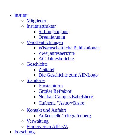
Institut
Mitglieder
Institutsstruktur
Stiftungsorgane
Organigramm
Veröffentlichungen
Wissenschaftliche Publikationen
Zweijahresberichte
AG Jahresberichte
Geschichte
Zeittafel
Die Geschichte zum AIP-Logo
Standorte
Einsteinturm
Großer Refraktor
Neubau Campus Babelsberg
Cafeteria "Astro⭐Bistro"
Kontakt und Anfahrt
Außenstelle Telegrafenberg
Verwaltung
Förderverein AIP e.V.
Forschung