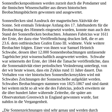
Sonnenfleckenpositionen werden zurzeit durch die Potsdamer und
die finnischen Wissenschaftler aus diesen historischen
Beobachtungsbüchern gewonnen und ausgewertet.
Sonnenflecken sind Ausdruck der magnetischen Aktivität der
Sonne. Seit erstmals Teleskope Anfang des 17. Jahrhunderts für die
Beobachtung des Himmels eingesetzt wurden, konnte man auch den
Stand der Sonnenflecken beobachten. Johannes Fabricius war 1611
der Erste, der dazu eine Veröffentlichung drucken ließ, die er am
23.6. dem ostfriesischen Grafen Enno III. widmete. Viele weitere
Beobachter folgten. Einer von ihnen war Samuel Heinrich
Schwabe, dessen über 12.000 Sonnenbeobachtungen umfassende
Tagebücher jetzt wissenschaftlich ausgewertet werden. Schwabe
war seinerseits der Erste, der 1844 die Tatsache veröffentlichte, dass
die Sonnenaktivität einer periodischen Veränderung unterliegt, von
der wir heute wissen, dass ein Zyklus rund 11 Jahre dauert. Das
Verhalten von vier historischen Sonnenfleckenzyklen wird mit
Schwabes Zeichnungen der Sonnenscheibe aufgeklärt werden.
Schwabes Beobachtungen stammen von 1825-1867 und sind damit
bei weitem nicht so alt wie die des Fabricius, jedoch erweitern sie
die über hundert Jahre währende Zeitreihe, die später am
Observatorium Greenwich in England gewonnen wurde, fast
nahtlos in die Vergangenheit.
„Die Sonnenzeichnungen sind sehr genau und werden durch