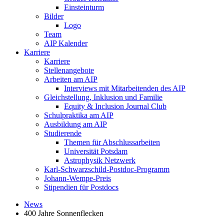
Einsteinturm
Bilder
Logo
Team
AIP Kalender
Karriere
Karriere
Stellenangebote
Arbeiten am AIP
Interviews mit Mitarbeitenden des AIP
Gleichstellung, Inklusion und Familie
Equity & Inclusion Journal Club
Schulpraktika am AIP
Ausbildung am AIP
Studierende
Themen für Abschlussarbeiten
Universität Potsdam
Astrophysik Netzwerk
Karl-Schwarzschild-Postdoc-Programm
Johann-Wempe-Preis
Stipendien für Postdocs
News
400 Jahre Sonnenflecken