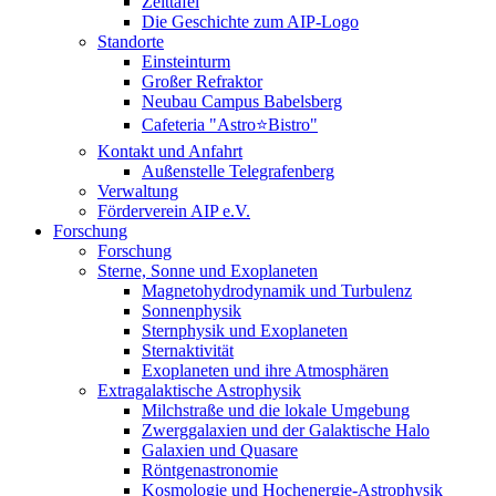
Zeittafel
Die Geschichte zum AIP-Logo
Standorte
Einsteinturm
Großer Refraktor
Neubau Campus Babelsberg
Cafeteria "Astro⭐Bistro"
Kontakt und Anfahrt
Außenstelle Telegrafenberg
Verwaltung
Förderverein AIP e.V.
Forschung
Forschung
Sterne, Sonne und Exoplaneten
Magnetohydrodynamik und Turbulenz
Sonnenphysik
Sternphysik und Exoplaneten
Sternaktivität
Exoplaneten und ihre Atmosphären
Extragalaktische Astrophysik
Milchstraße und die lokale Umgebung
Zwerggalaxien und der Galaktische Halo
Galaxien und Quasare
Röntgenastronomie
Kosmologie und Hochenergie-Astrophysik