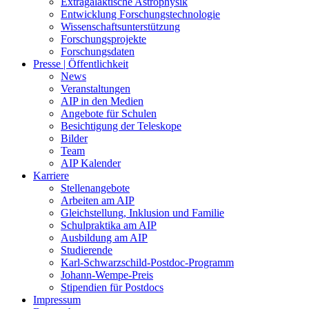
Extragalaktische Astrophysik
Entwicklung Forschungstechnologie
Wissenschaftsunterstützung
Forschungsprojekte
Forschungsdaten
Presse | Öffentlichkeit
News
Veranstaltungen
AIP in den Medien
Angebote für Schulen
Besichtigung der Teleskope
Bilder
Team
AIP Kalender
Karriere
Stellenangebote
Arbeiten am AIP
Gleichstellung, Inklusion und Familie
Schulpraktika am AIP
Ausbildung am AIP
Studierende
Karl-Schwarzschild-Postdoc-Programm
Johann-Wempe-Preis
Stipendien für Postdocs
Impressum