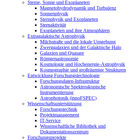
Sterne, Sonne und Exoplaneten
Magnetohydrodynamik und Turbulenz
Sonnenphysik
Sternphysik und Exoplaneten
Sternaktivität
Exoplaneten und ihre Atmosphären
Extragalaktische Astrophysik
Milchstraße und die lokale Umgebung
Zwerggalaxien und der Galaktische Halo
Galaxien und Quasare
Röntgenastronomie
Kosmologie und Hochenergie-Astrophysik
Kosmographie und großräumige Strukturen
Entwicklung Forschungstechnologie
Forschungsdaten-Infrastruktur
Astronomische Spektroskopische
Instrumentierung
Astrophotonik (innoFSPEC)
Wissenschaftsunterstützung
Forschungstechnik
Projektmanagement
IT-Service
Wissenschaftliche Bibliothek und
Dokumentationszentrum
Forschungsprojekte