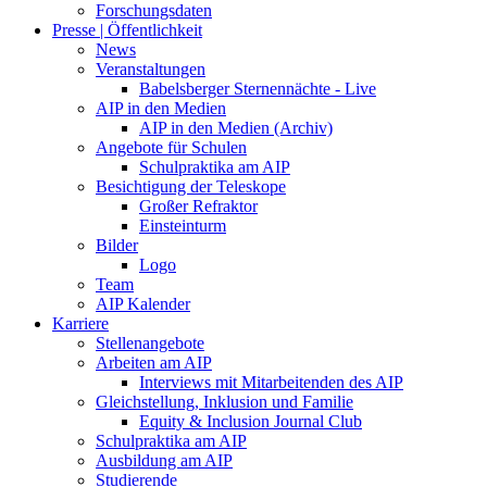
Forschungsdaten
Presse | Öffentlichkeit
News
Veranstaltungen
Babelsberger Sternennächte - Live
AIP in den Medien
AIP in den Medien (Archiv)
Angebote für Schulen
Schulpraktika am AIP
Besichtigung der Teleskope
Großer Refraktor
Einsteinturm
Bilder
Logo
Team
AIP Kalender
Karriere
Stellenangebote
Arbeiten am AIP
Interviews mit Mitarbeitenden des AIP
Gleichstellung, Inklusion und Familie
Equity & Inclusion Journal Club
Schulpraktika am AIP
Ausbildung am AIP
Studierende