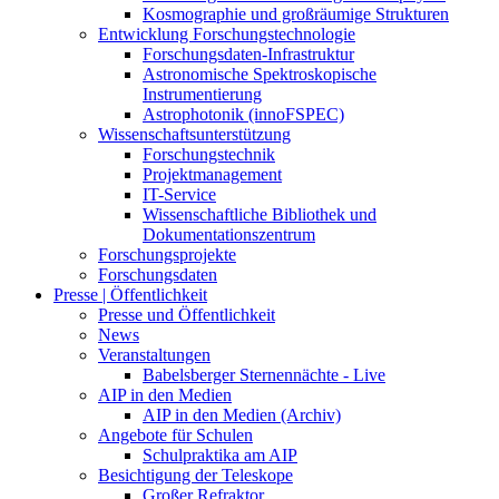
Kosmographie und großräumige Strukturen
Entwicklung Forschungstechnologie
Forschungsdaten-Infrastruktur
Astronomische Spektroskopische
Instrumentierung
Astrophotonik (innoFSPEC)
Wissenschaftsunterstützung
Forschungstechnik
Projektmanagement
IT-Service
Wissenschaftliche Bibliothek und
Dokumentationszentrum
Forschungsprojekte
Forschungsdaten
Presse | Öffentlichkeit
Presse und Öffentlichkeit
News
Veranstaltungen
Babelsberger Sternennächte - Live
AIP in den Medien
AIP in den Medien (Archiv)
Angebote für Schulen
Schulpraktika am AIP
Besichtigung der Teleskope
Großer Refraktor