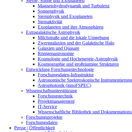
Sterne, Sonne und Exoplaneten
Magnetohydrodynamik und Turbulenz
Sonnenphysik
Sternphysik und Exoplaneten
Sternaktivität
Exoplaneten und ihre Atmosphären
Extragalaktische Astrophysik
Milchstraße und die lokale Umgebung
Zwerggalaxien und der Galaktische Halo
Galaxien und Quasare
Röntgenastronomie
Kosmologie und Hochenergie-Astrophysik
Kosmographie und großräumige Strukturen
Entwicklung Forschungstechnologie
Forschungsdaten-Infrastruktur
Astronomische Spektroskopische Instrumentierun
Astrophotonik (innoFSPEC)
Wissenschaftsunterstützung
Forschungstechnik
Projektmanagement
IT-Service
Wissenschaftliche Bibliothek und Dokumentation
Forschungsprojekte
Forschungsdaten
Presse | Öffentlichkeit