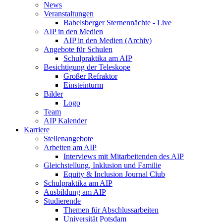
News
Veranstaltungen
Babelsberger Sternennächte - Live
AIP in den Medien
AIP in den Medien (Archiv)
Angebote für Schulen
Schulpraktika am AIP
Besichtigung der Teleskope
Großer Refraktor
Einsteinturm
Bilder
Logo
Team
AIP Kalender
Karriere
Stellenangebote
Arbeiten am AIP
Interviews mit Mitarbeitenden des AIP
Gleichstellung, Inklusion und Familie
Equity & Inclusion Journal Club
Schulpraktika am AIP
Ausbildung am AIP
Studierende
Themen für Abschlussarbeiten
Universität Potsdam