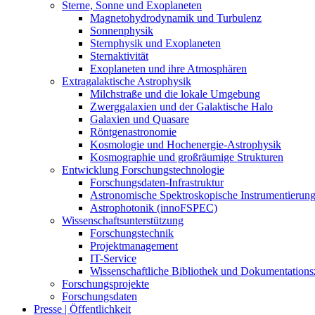
Sterne, Sonne und Exoplaneten
Magnetohydrodynamik und Turbulenz
Sonnenphysik
Sternphysik und Exoplaneten
Sternaktivität
Exoplaneten und ihre Atmosphären
Extragalaktische Astrophysik
Milchstraße und die lokale Umgebung
Zwerggalaxien und der Galaktische Halo
Galaxien und Quasare
Röntgenastronomie
Kosmologie und Hochenergie-Astrophysik
Kosmographie und großräumige Strukturen
Entwicklung Forschungstechnologie
Forschungsdaten-Infrastruktur
Astronomische Spektroskopische Instrumentierun
Astrophotonik (innoFSPEC)
Wissenschaftsunterstützung
Forschungstechnik
Projektmanagement
IT-Service
Wissenschaftliche Bibliothek und Dokumentation
Forschungsprojekte
Forschungsdaten
Presse | Öffentlichkeit