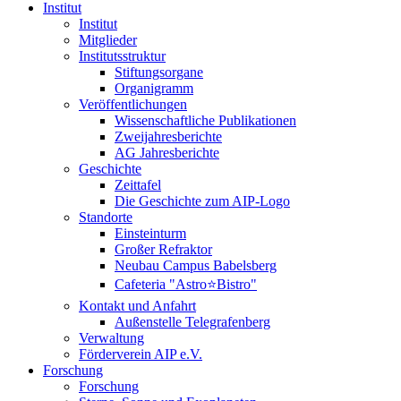
Institut
Institut
Mitglieder
Institutsstruktur
Stiftungsorgane
Organigramm
Veröffentlichungen
Wissenschaftliche Publikationen
Zweijahresberichte
AG Jahresberichte
Geschichte
Zeittafel
Die Geschichte zum AIP-Logo
Standorte
Einsteinturm
Großer Refraktor
Neubau Campus Babelsberg
Cafeteria "Astro⭐Bistro"
Kontakt und Anfahrt
Außenstelle Telegrafenberg
Verwaltung
Förderverein AIP e.V.
Forschung
Forschung