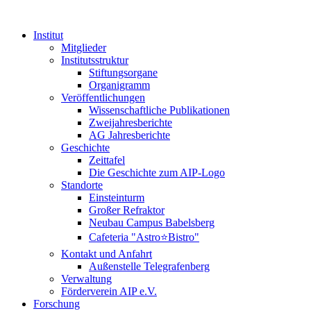
Institut
Mitglieder
Institutsstruktur
Stiftungsorgane
Organigramm
Veröffentlichungen
Wissenschaftliche Publikationen
Zweijahresberichte
AG Jahresberichte
Geschichte
Zeittafel
Die Geschichte zum AIP-Logo
Standorte
Einsteinturm
Großer Refraktor
Neubau Campus Babelsberg
Cafeteria "Astro⭐Bistro"
Kontakt und Anfahrt
Außenstelle Telegrafenberg
Verwaltung
Förderverein AIP e.V.
Forschung