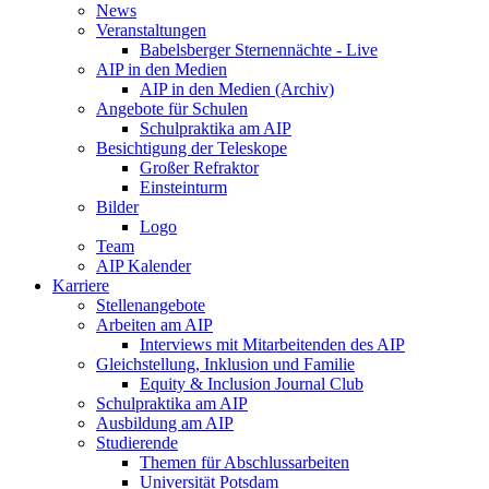
News
Veranstaltungen
Babelsberger Sternennächte - Live
AIP in den Medien
AIP in den Medien (Archiv)
Angebote für Schulen
Schulpraktika am AIP
Besichtigung der Teleskope
Großer Refraktor
Einsteinturm
Bilder
Logo
Team
AIP Kalender
Karriere
Stellenangebote
Arbeiten am AIP
Interviews mit Mitarbeitenden des AIP
Gleichstellung, Inklusion und Familie
Equity & Inclusion Journal Club
Schulpraktika am AIP
Ausbildung am AIP
Studierende
Themen für Abschlussarbeiten
Universität Potsdam