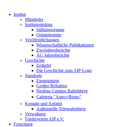
Institut
Mitglieder
Institutsstruktur
Stiftungsorgane
Organigramm
Veröffentlichungen
Wissenschaftliche Publikationen
Zweijahresberichte
AG Jahresberichte
Geschichte
Zeittafel
Die Geschichte zum AIP-Logo
Standorte
Einsteinturm
Großer Refraktor
Neubau Campus Babelsberg
Cafeteria "Astro⭐Bistro"
Kontakt und Anfahrt
Außenstelle Telegrafenberg
Verwaltung
Förderverein AIP e.V.
Forschung