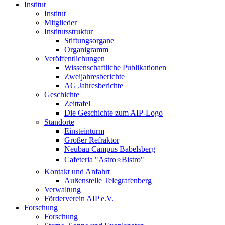
Institut
Institut
Mitglieder
Institutsstruktur
Stiftungsorgane
Organigramm
Veröffentlichungen
Wissenschaftliche Publikationen
Zweijahresberichte
AG Jahresberichte
Geschichte
Zeittafel
Die Geschichte zum AIP-Logo
Standorte
Einsteinturm
Großer Refraktor
Neubau Campus Babelsberg
Cafeteria "Astro⭐Bistro"
Kontakt und Anfahrt
Außenstelle Telegrafenberg
Verwaltung
Förderverein AIP e.V.
Forschung
Forschung