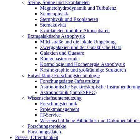
Sterne, Sonne und Exoplaneten
Magnetohydrodynamik und Turbulenz
Sonnenphysik
Sternphysik und Exoplaneten
Sternaktivität
Exoplaneten und ihre Atmosphären
Extragalaktische Astrophysik
Milchstraße und die lokale Umgebung
Zwerggalaxien und der Galaktische Halo
Galaxien und Quasare
Röntgenastronomie
Kosmologie und Hochenergie-Astrophysik
Kosmographie und großräumige Strukturen
Entwicklung Forschungstechnologie
Forschungsdaten-Infrastruktur
Astronomische Spektroskopische Instrumentierun
Astrophotonik (innoFSPEC)
Wissenschaftsunterstützung
Forschungstechnik
Projektmanagement
IT-Service
Wissenschaftliche Bibliothek und Dokumentation
Forschungsprojekte
Forschungsdaten
Presse | Öffentlichkeit