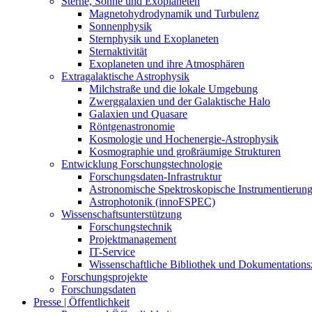
Sterne, Sonne und Exoplaneten
Magnetohydrodynamik und Turbulenz
Sonnenphysik
Sternphysik und Exoplaneten
Sternaktivität
Exoplaneten und ihre Atmosphären
Extragalaktische Astrophysik
Milchstraße und die lokale Umgebung
Zwerggalaxien und der Galaktische Halo
Galaxien und Quasare
Röntgenastronomie
Kosmologie und Hochenergie-Astrophysik
Kosmographie und großräumige Strukturen
Entwicklung Forschungstechnologie
Forschungsdaten-Infrastruktur
Astronomische Spektroskopische Instrumentierun
Astrophotonik (innoFSPEC)
Wissenschaftsunterstützung
Forschungstechnik
Projektmanagement
IT-Service
Wissenschaftliche Bibliothek und Dokumentation
Forschungsprojekte
Forschungsdaten
Presse | Öffentlichkeit