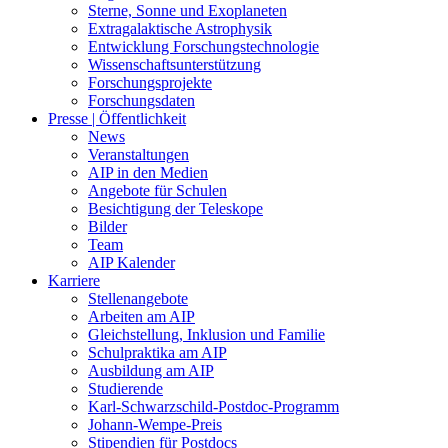
Sterne, Sonne und Exoplaneten
Extragalaktische Astrophysik
Entwicklung Forschungstechnologie
Wissenschaftsunterstützung
Forschungsprojekte
Forschungsdaten
Presse | Öffentlichkeit
News
Veranstaltungen
AIP in den Medien
Angebote für Schulen
Besichtigung der Teleskope
Bilder
Team
AIP Kalender
Karriere
Stellenangebote
Arbeiten am AIP
Gleichstellung, Inklusion und Familie
Schulpraktika am AIP
Ausbildung am AIP
Studierende
Karl-Schwarzschild-Postdoc-Programm
Johann-Wempe-Preis
Stipendien für Postdocs