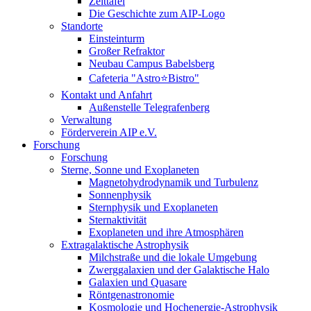
Zeittafel
Die Geschichte zum AIP-Logo
Standorte
Einsteinturm
Großer Refraktor
Neubau Campus Babelsberg
Cafeteria "Astro⭐Bistro"
Kontakt und Anfahrt
Außenstelle Telegrafenberg
Verwaltung
Förderverein AIP e.V.
Forschung
Forschung
Sterne, Sonne und Exoplaneten
Magnetohydrodynamik und Turbulenz
Sonnenphysik
Sternphysik und Exoplaneten
Sternaktivität
Exoplaneten und ihre Atmosphären
Extragalaktische Astrophysik
Milchstraße und die lokale Umgebung
Zwerggalaxien und der Galaktische Halo
Galaxien und Quasare
Röntgenastronomie
Kosmologie und Hochenergie-Astrophysik