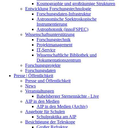
Kosmographie und großräumige Strukturen
Entwicklung Forschungstechnologie
Forschungsdaten-Infrastruktur
Astronomische Spektroskopische
Instrumentierung
Astrophotonik (innoFSPEC)
Wissenschaftsunterstützung
Forschungstechnik
Projektmanagement
IT-Service
Wissenschaftliche Bibliothek und
Dokumentationszentrum
Forschungsprojekte
Forschungsdaten
Presse | Öffentlichkeit
Presse und Öffentlichkeit
News
Veranstaltungen
Babelsberger Sternennächte - Live
AIP in den Medien
AIP in den Medien (Archiv)
Angebote für Schulen
Schulpraktika am AIP
Besichtigung der Teleskope
Großer Refraktor