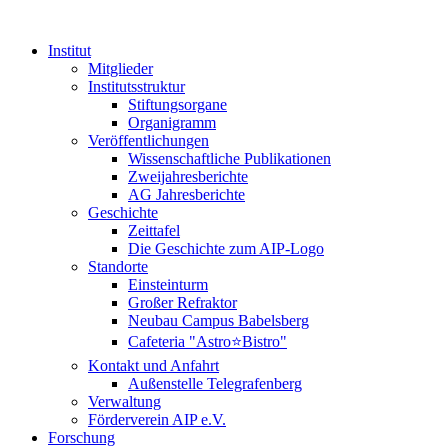
Institut
Mitglieder
Institutsstruktur
Stiftungsorgane
Organigramm
Veröffentlichungen
Wissenschaftliche Publikationen
Zweijahresberichte
AG Jahresberichte
Geschichte
Zeittafel
Die Geschichte zum AIP-Logo
Standorte
Einsteinturm
Großer Refraktor
Neubau Campus Babelsberg
Cafeteria "Astro⭐Bistro"
Kontakt und Anfahrt
Außenstelle Telegrafenberg
Verwaltung
Förderverein AIP e.V.
Forschung