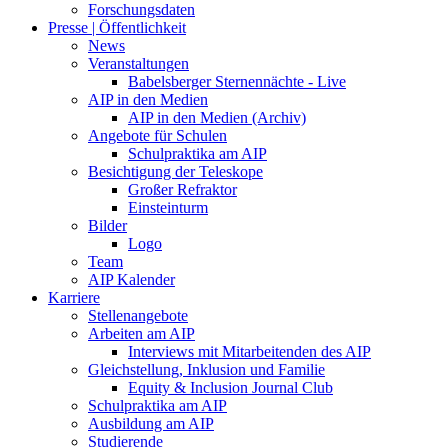
Forschungsdaten
Presse | Öffentlichkeit
News
Veranstaltungen
Babelsberger Sternennächte - Live
AIP in den Medien
AIP in den Medien (Archiv)
Angebote für Schulen
Schulpraktika am AIP
Besichtigung der Teleskope
Großer Refraktor
Einsteinturm
Bilder
Logo
Team
AIP Kalender
Karriere
Stellenangebote
Arbeiten am AIP
Interviews mit Mitarbeitenden des AIP
Gleichstellung, Inklusion und Familie
Equity & Inclusion Journal Club
Schulpraktika am AIP
Ausbildung am AIP
Studierende