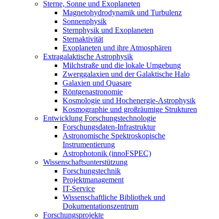
Sterne, Sonne und Exoplaneten
Magnetohydrodynamik und Turbulenz
Sonnenphysik
Sternphysik und Exoplaneten
Sternaktivität
Exoplaneten und ihre Atmosphären
Extragalaktische Astrophysik
Milchstraße und die lokale Umgebung
Zwerggalaxien und der Galaktische Halo
Galaxien und Quasare
Röntgenastronomie
Kosmologie und Hochenergie-Astrophysik
Kosmographie und großräumige Strukturen
Entwicklung Forschungstechnologie
Forschungsdaten-Infrastruktur
Astronomische Spektroskopische
Instrumentierung
Astrophotonik (innoFSPEC)
Wissenschaftsunterstützung
Forschungstechnik
Projektmanagement
IT-Service
Wissenschaftliche Bibliothek und
Dokumentationszentrum
Forschungsprojekte