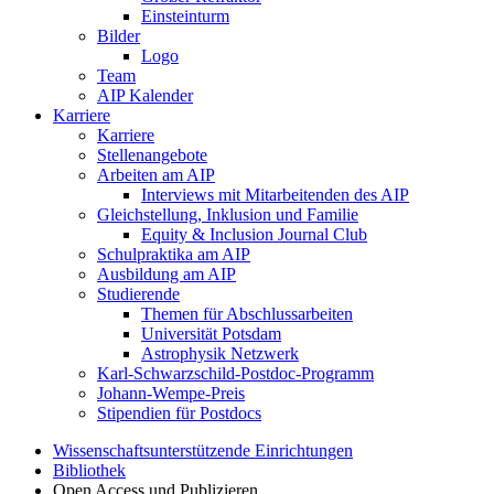
Einsteinturm
Bilder
Logo
Team
AIP Kalender
Karriere
Karriere
Stellenangebote
Arbeiten am AIP
Interviews mit Mitarbeitenden des AIP
Gleichstellung, Inklusion und Familie
Equity & Inclusion Journal Club
Schulpraktika am AIP
Ausbildung am AIP
Studierende
Themen für Abschlussarbeiten
Universität Potsdam
Astrophysik Netzwerk
Karl-Schwarzschild-Postdoc-Programm
Johann-Wempe-Preis
Stipendien für Postdocs
Wissenschaftsunterstützende Einrichtungen
Bibliothek
Open Access und Publizieren