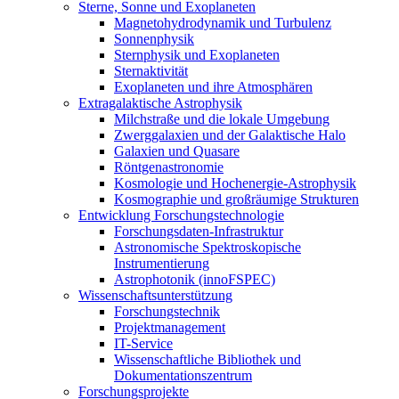
Sterne, Sonne und Exoplaneten
Magnetohydrodynamik und Turbulenz
Sonnenphysik
Sternphysik und Exoplaneten
Sternaktivität
Exoplaneten und ihre Atmosphären
Extragalaktische Astrophysik
Milchstraße und die lokale Umgebung
Zwerggalaxien und der Galaktische Halo
Galaxien und Quasare
Röntgenastronomie
Kosmologie und Hochenergie-Astrophysik
Kosmographie und großräumige Strukturen
Entwicklung Forschungstechnologie
Forschungsdaten-Infrastruktur
Astronomische Spektroskopische
Instrumentierung
Astrophotonik (innoFSPEC)
Wissenschaftsunterstützung
Forschungstechnik
Projektmanagement
IT-Service
Wissenschaftliche Bibliothek und
Dokumentationszentrum
Forschungsprojekte