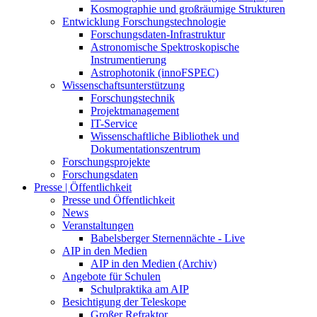
Kosmographie und großräumige Strukturen
Entwicklung Forschungstechnologie
Forschungsdaten-Infrastruktur
Astronomische Spektroskopische
Instrumentierung
Astrophotonik (innoFSPEC)
Wissenschaftsunterstützung
Forschungstechnik
Projektmanagement
IT-Service
Wissenschaftliche Bibliothek und
Dokumentationszentrum
Forschungsprojekte
Forschungsdaten
Presse | Öffentlichkeit
Presse und Öffentlichkeit
News
Veranstaltungen
Babelsberger Sternennächte - Live
AIP in den Medien
AIP in den Medien (Archiv)
Angebote für Schulen
Schulpraktika am AIP
Besichtigung der Teleskope
Großer Refraktor