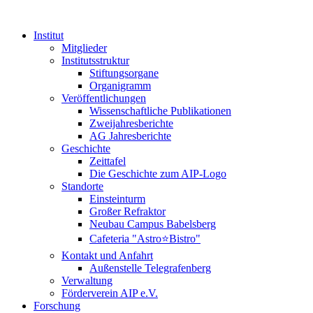
Institut
Mitglieder
Institutsstruktur
Stiftungsorgane
Organigramm
Veröffentlichungen
Wissenschaftliche Publikationen
Zweijahresberichte
AG Jahresberichte
Geschichte
Zeittafel
Die Geschichte zum AIP-Logo
Standorte
Einsteinturm
Großer Refraktor
Neubau Campus Babelsberg
Cafeteria "Astro⭐Bistro"
Kontakt und Anfahrt
Außenstelle Telegrafenberg
Verwaltung
Förderverein AIP e.V.
Forschung