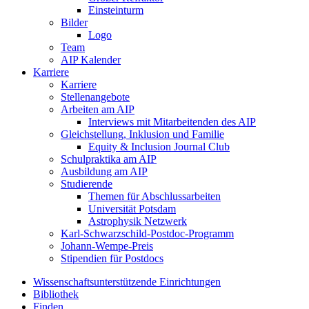
Einsteinturm
Bilder
Logo
Team
AIP Kalender
Karriere
Karriere
Stellenangebote
Arbeiten am AIP
Interviews mit Mitarbeitenden des AIP
Gleichstellung, Inklusion und Familie
Equity & Inclusion Journal Club
Schulpraktika am AIP
Ausbildung am AIP
Studierende
Themen für Abschlussarbeiten
Universität Potsdam
Astrophysik Netzwerk
Karl-Schwarzschild-Postdoc-Programm
Johann-Wempe-Preis
Stipendien für Postdocs
Wissenschaftsunterstützende Einrichtungen
Bibliothek
Finden