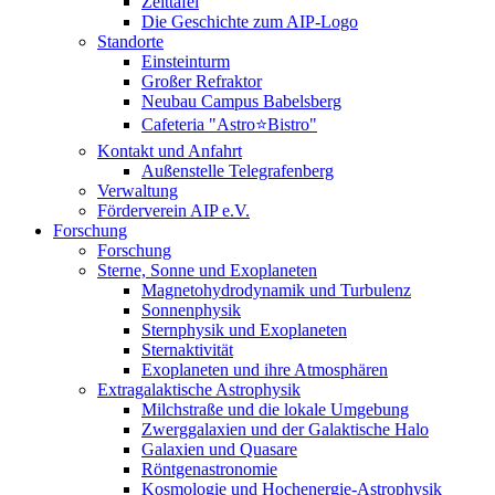
Zeittafel
Die Geschichte zum AIP-Logo
Standorte
Einsteinturm
Großer Refraktor
Neubau Campus Babelsberg
Cafeteria "Astro⭐Bistro"
Kontakt und Anfahrt
Außenstelle Telegrafenberg
Verwaltung
Förderverein AIP e.V.
Forschung
Forschung
Sterne, Sonne und Exoplaneten
Magnetohydrodynamik und Turbulenz
Sonnenphysik
Sternphysik und Exoplaneten
Sternaktivität
Exoplaneten und ihre Atmosphären
Extragalaktische Astrophysik
Milchstraße und die lokale Umgebung
Zwerggalaxien und der Galaktische Halo
Galaxien und Quasare
Röntgenastronomie
Kosmologie und Hochenergie-Astrophysik