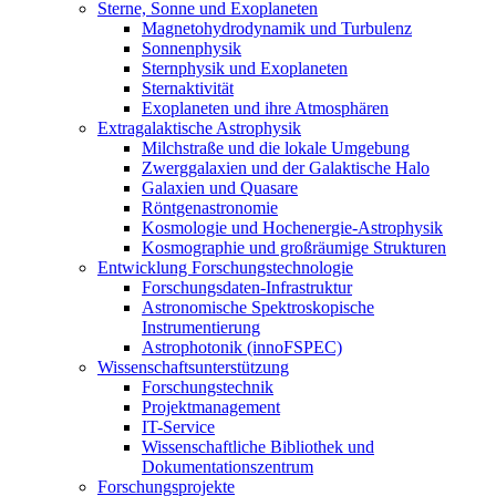
Sterne, Sonne und Exoplaneten
Magnetohydrodynamik und Turbulenz
Sonnenphysik
Sternphysik und Exoplaneten
Sternaktivität
Exoplaneten und ihre Atmosphären
Extragalaktische Astrophysik
Milchstraße und die lokale Umgebung
Zwerggalaxien und der Galaktische Halo
Galaxien und Quasare
Röntgenastronomie
Kosmologie und Hochenergie-Astrophysik
Kosmographie und großräumige Strukturen
Entwicklung Forschungstechnologie
Forschungsdaten-Infrastruktur
Astronomische Spektroskopische
Instrumentierung
Astrophotonik (innoFSPEC)
Wissenschaftsunterstützung
Forschungstechnik
Projektmanagement
IT-Service
Wissenschaftliche Bibliothek und
Dokumentationszentrum
Forschungsprojekte