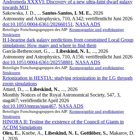
Andromeda XXXVI: Discovery of a new ultra-faint dwarf galaxy
towards M31
Sakowska, J. D., ...
Santos-Santos, I. M. E.
, 2026
Astronomy and Astrophysics, 710, A342; veröffentlicht Juni 2026
doi:10.1051/0004-6361/202660151
,
NASA ADS
Beteiligte Forschungsgruppen des AIP:
Kosmographie und großräumige
Strukturen
H I-bearing dark galaxy predictions from constrained Local Group
simulations: How many and where to find them
García-Bethencourt, G., ...
Libeskind, N. I.
, ..., 2026
Astronomy and Astrophysics, 710, A156; veröffentlicht Juni 2026
doi:10.1051/0004-6361/202558801
,
NASA ADS
Beteiligte Forschungsgruppen des AIP:
Kosmographie und großräumige
Strukturen
Reionization in HESTIA: studying reionization in the LG through
zoom simulations
Attard, D., ...
Libeskind, N.
, ..., 2026
Monthly Notices of the Royal Astronomical Society, 547, 3,
stag467; veröffentlicht April 2026
doi:10.1093/mnras/stag467
,
NASA ADS
Beteiligte Forschungsgruppen des AIP:
Kosmographie und großräumige
Strukturen
HINORA II: Testing the existence of the Council of Giants in
ΛCDM Simulations
Olex, E.
, Knebe, A.,
Libeskind, N. I.
,
Gottlöber, S.
, Makarov, D.
I., 2026