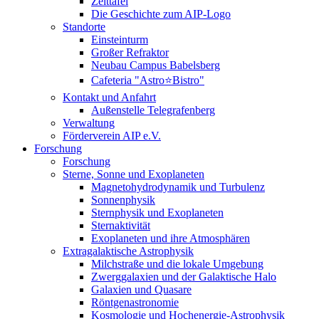
Zeittafel
Die Geschichte zum AIP-Logo
Standorte
Einsteinturm
Großer Refraktor
Neubau Campus Babelsberg
Cafeteria "Astro⭐Bistro"
Kontakt und Anfahrt
Außenstelle Telegrafenberg
Verwaltung
Förderverein AIP e.V.
Forschung
Forschung
Sterne, Sonne und Exoplaneten
Magnetohydrodynamik und Turbulenz
Sonnenphysik
Sternphysik und Exoplaneten
Sternaktivität
Exoplaneten und ihre Atmosphären
Extragalaktische Astrophysik
Milchstraße und die lokale Umgebung
Zwerggalaxien und der Galaktische Halo
Galaxien und Quasare
Röntgenastronomie
Kosmologie und Hochenergie-Astrophysik