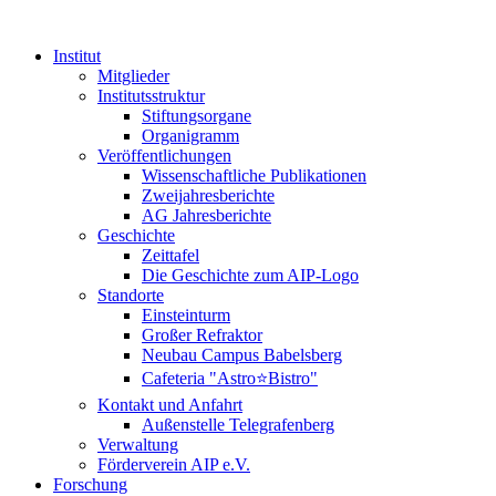
Institut
Mitglieder
Institutsstruktur
Stiftungsorgane
Organigramm
Veröffentlichungen
Wissenschaftliche Publikationen
Zweijahresberichte
AG Jahresberichte
Geschichte
Zeittafel
Die Geschichte zum AIP-Logo
Standorte
Einsteinturm
Großer Refraktor
Neubau Campus Babelsberg
Cafeteria "Astro⭐Bistro"
Kontakt und Anfahrt
Außenstelle Telegrafenberg
Verwaltung
Förderverein AIP e.V.
Forschung