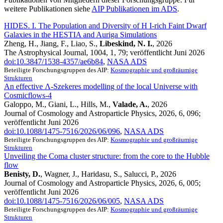
weitere Publikationen siehe
AIP Publikationen im ADS
.
HIDES. I. The Population and Diversity of H I-rich Faint Dwarf
Galaxies in the HESTIA and Auriga Simulations
Zheng, H., Jiang, F., Liao, S.,
Libeskind, N. I.
, 2026
The Astrophysical Journal, 1004, 1, 79; veröffentlicht Juni 2026
doi:10.3847/1538-4357/ae6b84
,
NASA ADS
Beteiligte Forschungsgruppen des AIP:
Kosmographie und großräumige
Strukturen
An effective Λ-Szekeres modelling of the local Universe with
Cosmicflows-4
Galoppo, M., Giani, L., Hills, M.,
Valade, A.
, 2026
Journal of Cosmology and Astroparticle Physics, 2026, 6, 096;
veröffentlicht Juni 2026
doi:10.1088/1475-7516/2026/06/096
,
NASA ADS
Beteiligte Forschungsgruppen des AIP:
Kosmographie und großräumige
Strukturen
Unveiling the Coma cluster structure: from the core to the Hubble
flow
Benisty, D.
, Wagner, J., Haridasu, S., Salucci, P., 2026
Journal of Cosmology and Astroparticle Physics, 2026, 6, 005;
veröffentlicht Juni 2026
doi:10.1088/1475-7516/2026/06/005
,
NASA ADS
Beteiligte Forschungsgruppen des AIP:
Kosmographie und großräumige
Strukturen