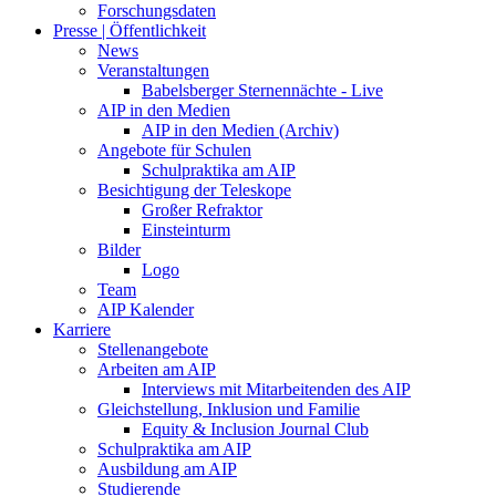
Forschungsdaten
Presse | Öffentlichkeit
News
Veranstaltungen
Babelsberger Sternennächte - Live
AIP in den Medien
AIP in den Medien (Archiv)
Angebote für Schulen
Schulpraktika am AIP
Besichtigung der Teleskope
Großer Refraktor
Einsteinturm
Bilder
Logo
Team
AIP Kalender
Karriere
Stellenangebote
Arbeiten am AIP
Interviews mit Mitarbeitenden des AIP
Gleichstellung, Inklusion und Familie
Equity & Inclusion Journal Club
Schulpraktika am AIP
Ausbildung am AIP
Studierende