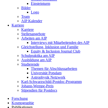
Einsteinturm
Bilder
Logo
Team
AIP Kalender
Karriere
Karriere
Stellenangebote
Arbeiten am AIP
Interviews mit Mitarbeitenden des AIP
Gleichstellung, Inklusion und Familie
Equity & Inclusion Journal Club
Schulpraktika am AIP
Ausbildung am AIP
Studierende
Themen für Abschlussarbeiten
Universität Potsdam
Astrophysik Netzwerk
Karl-Schwarzschild-Postdoc-Programm
Johann-Wempe-Preis
Stipendien für Postdocs
Forschung
Kosmographie
Publikationen