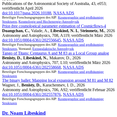
Publications of the Astronomical Society of Australia, 43, e053;
veröffentlicht April 2026
doi:10.1017/pasa.2026.10188
,
NASA ADS
Beteiligte Forschungsgruppen des AIP:
Kosmographie und großräumige
Strukturen
,
Kosmologie und Hochenergie-Astrophysik
Prior-free cosmological parameter estimation of Cosmicflows-4
Duangchan, C.
, Valade, A.,
Libeskind, N. I.
,
Steinmetz, M.
, 2026
Astronomy and Astrophysics, 708, A119; veröffentlicht März 2026
doi:10.1051/0004-6361/202556645
,
NASA ADS
Beteiligte Forschungsgruppen des AIP:
Kosmographie und großräumige
Strukturen
, Vorstand,
Extragalaktische Astrophysik
Tango of Titans: Centaurus A and M 83 as a Local Group analog
Benisty, D.
,
Libeskind, N.
, Makarov, D., 2026
Astronomy and Astrophysics, 707, L10; veröffentlicht März 2026
doi:10.1051/0004-6361/202558668
,
NASA ADS
Beteiligte Forschungsgruppen des AIP:
Kosmographie und großräumige
Strukturen
The binary ballet: Mapping local expansion around M 81 and M 82
Wagner, J.,
Benisty, D.
, Karachentsev, I. D., 2026
Astronomy and Astrophysics, 706, A92; veröffentlicht Februar 2026
doi:10.1051/0004-6361/202557876
,
NASA ADS
Beteiligte Forschungsgruppen des AIP:
Kosmographie und großräumige
Strukturen
Dr. Noam Libeskind