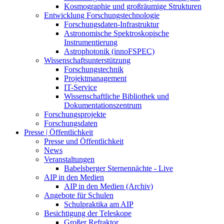
Kosmographie und großräumige Strukturen
Entwicklung Forschungstechnologie
Forschungsdaten-Infrastruktur
Astronomische Spektroskopische
Instrumentierung
Astrophotonik (innoFSPEC)
Wissenschaftsunterstützung
Forschungstechnik
Projektmanagement
IT-Service
Wissenschaftliche Bibliothek und
Dokumentationszentrum
Forschungsprojekte
Forschungsdaten
Presse | Öffentlichkeit
Presse und Öffentlichkeit
News
Veranstaltungen
Babelsberger Sternennächte - Live
AIP in den Medien
AIP in den Medien (Archiv)
Angebote für Schulen
Schulpraktika am AIP
Besichtigung der Teleskope
Großer Refraktor