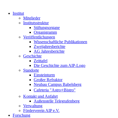
Institut
Mitglieder
Institutsstruktur
Stiftungsorgane
Organigramm
Veröffentlichungen
Wissenschaftliche Publikationen
Zweijahresberichte
AG Jahresberichte
Geschichte
Zeittafel
Die Geschichte zum AIP-Logo
Standorte
Einsteinturm
Großer Refraktor
Neubau Campus Babelsberg
Cafeteria "Astro⭐Bistro"
Kontakt und Anfahrt
Außenstelle Telegrafenberg
Verwaltung
Förderverein AIP e.V.
Forschung