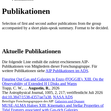
Publikationen
Selection of first and second author publications from the group
accompanied by a short plain-speak summary. Format to be decided.
Aktuelle Publikationen
Die folgende Liste enthält die zuletzt erschienenen AIP-
Publikationen von Mitgliedern dieser Forschungsgruppe. Für
weitere Publikationen siehe
AIP Publikationen im ADS
.
Figuring Out Gas and Galaxies in Enzo (FOGGIE). XIII. On the
Observability of Extended H I Disks and Warps
Trapp, C. W., ...
Augustin, R.
, 2026
The Astrophysical Journal, 1005, 2, 217; veröffentlicht Juli 2026
doi:10.3847/1538-4357/ae7a38
,
NASA ADS
Beteiligte Forschungsgruppen des AIP:
Galaxien und Quasare
MUSE-ALMA Haloes XIII: Kinematics and Stellar Properties of
Tidal Features associated with Gas-rich Galaxies