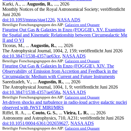
Karki, A., ...
Augustin, R.
, ..., 2026
Monthly Notices of the Royal Astronomical Society; veröffentlicht
Juni 2026
doi:10.1093/mnras/stag1226
,
NASA ADS
Beteiligte Forschungsgruppen des AIP:
Galaxien und Quasare
Figuring Out Gas & Galaxies in Enzo (FOGGIE). XV. Examining
the Spatial and Kinematic Relationship between Circumgalactic Mg
II and O VI
Ticoras, M., ...
Augustin, R.
, ..., 2026
The Astrophysical Journal, 1004, 2, 159; veröffentlicht Juni 2026
doi:10.3847/1538-4357/ae63ce
,
NASA ADS
Beteiligte Forschungsgruppen des AIP:
Galaxien und Quasare
Figuring Out Gas & Galaxies In Enzo (FOGGIE). XIV. The
Observability of Emission from Accretion and Feedback in the
Circumgalactic Medium with Current and Future Instruments
Saeedzadeh, V., ...
Augustin, R.
, ..., 2026
The Astrophysical Journal, 1004, 1, 9; veröffentlicht Juni 2026
doi:10.3847/1538-4357/ae658a
,
NASA ADS
Beteiligte Forschungsgruppen des AIP:
Galaxien und Quasare
Jet-driven shocks and turbulence in radio-loud active galactic nuclei
observed with JWST MIRI/MRS
Riffel, R. A., ...
Couto, G. S.
, ...
Vieira, L. R.
, ..., 2026
Astronomy and Astrophysics, 710, A231; veröffentlicht Juni 2026
doi:10.1051/0004-6361/202659627
,
NASA ADS
Beteiligte Forschungsgruppen des AIP:
Galaxien und Quasare