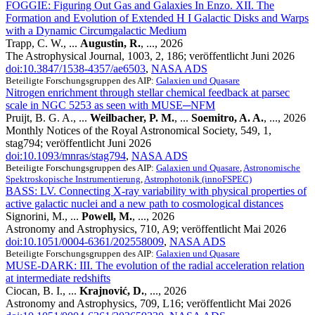
FOGGIE: Figuring Out Gas and Galaxies In Enzo. XII. The
Formation and Evolution of Extended H I Galactic Disks and Warps
with a Dynamic Circumgalactic Medium
Trapp, C. W., ...
Augustin, R.
, ..., 2026
The Astrophysical Journal, 1003, 2, 186; veröffentlicht Juni 2026
doi:10.3847/1538-4357/ae6503
,
NASA ADS
Beteiligte Forschungsgruppen des AIP:
Galaxien und Quasare
Nitrogen enrichment through stellar chemical feedback at parsec
scale in NGC 5253 as seen with MUSE─NFM
Pruijt, B. G. A., ...
Weilbacher, P. M.
, ...
Soemitro, A. A.
, ..., 2026
Monthly Notices of the Royal Astronomical Society, 549, 1,
stag794; veröffentlicht Juni 2026
doi:10.1093/mnras/stag794
,
NASA ADS
Beteiligte Forschungsgruppen des AIP:
Galaxien und Quasare
,
Astronomische
Spektroskopische Instrumentierung
,
Astrophotonik (innoFSPEC)
BASS: LV. Connecting X-ray variability with physical properties of
active galactic nuclei and a new path to cosmological distances
Signorini, M., ...
Powell, M.
, ..., 2026
Astronomy and Astrophysics, 710, A9; veröffentlicht Mai 2026
doi:10.1051/0004-6361/202558009
,
NASA ADS
Beteiligte Forschungsgruppen des AIP:
Galaxien und Quasare
MUSE-DARK: III. The evolution of the radial acceleration relation
at intermediate redshifts
Ciocan, B. I., ...
Krajnović, D.
, ..., 2026
Astronomy and Astrophysics, 709, L16; veröffentlicht Mai 2026