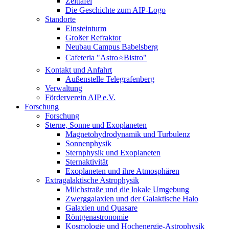
Zeittafel
Die Geschichte zum AIP-Logo
Standorte
Einsteinturm
Großer Refraktor
Neubau Campus Babelsberg
Cafeteria "Astro⭐Bistro"
Kontakt und Anfahrt
Außenstelle Telegrafenberg
Verwaltung
Förderverein AIP e.V.
Forschung
Forschung
Sterne, Sonne und Exoplaneten
Magnetohydrodynamik und Turbulenz
Sonnenphysik
Sternphysik und Exoplaneten
Sternaktivität
Exoplaneten und ihre Atmosphären
Extragalaktische Astrophysik
Milchstraße und die lokale Umgebung
Zwerggalaxien und der Galaktische Halo
Galaxien und Quasare
Röntgenastronomie
Kosmologie und Hochenergie-Astrophysik