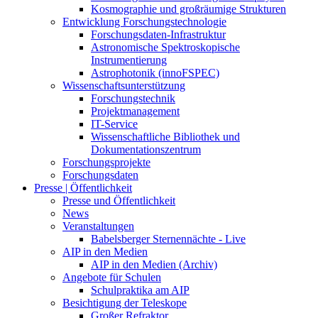
Kosmographie und großräumige Strukturen
Entwicklung Forschungstechnologie
Forschungsdaten-Infrastruktur
Astronomische Spektroskopische
Instrumentierung
Astrophotonik (innoFSPEC)
Wissenschaftsunterstützung
Forschungstechnik
Projektmanagement
IT-Service
Wissenschaftliche Bibliothek und
Dokumentationszentrum
Forschungsprojekte
Forschungsdaten
Presse | Öffentlichkeit
Presse und Öffentlichkeit
News
Veranstaltungen
Babelsberger Sternennächte - Live
AIP in den Medien
AIP in den Medien (Archiv)
Angebote für Schulen
Schulpraktika am AIP
Besichtigung der Teleskope
Großer Refraktor