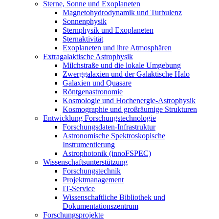
Sterne, Sonne und Exoplaneten
Magnetohydrodynamik und Turbulenz
Sonnenphysik
Sternphysik und Exoplaneten
Sternaktivität
Exoplaneten und ihre Atmosphären
Extragalaktische Astrophysik
Milchstraße und die lokale Umgebung
Zwerggalaxien und der Galaktische Halo
Galaxien und Quasare
Röntgenastronomie
Kosmologie und Hochenergie-Astrophysik
Kosmographie und großräumige Strukturen
Entwicklung Forschungstechnologie
Forschungsdaten-Infrastruktur
Astronomische Spektroskopische
Instrumentierung
Astrophotonik (innoFSPEC)
Wissenschaftsunterstützung
Forschungstechnik
Projektmanagement
IT-Service
Wissenschaftliche Bibliothek und
Dokumentationszentrum
Forschungsprojekte