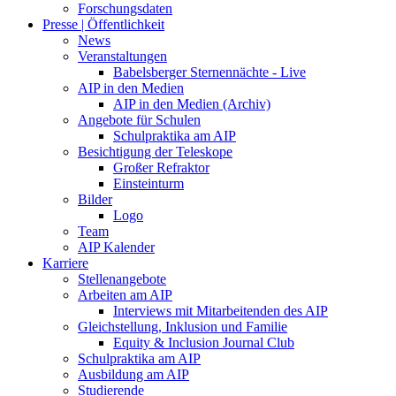
Forschungsdaten
Presse | Öffentlichkeit
News
Veranstaltungen
Babelsberger Sternennächte - Live
AIP in den Medien
AIP in den Medien (Archiv)
Angebote für Schulen
Schulpraktika am AIP
Besichtigung der Teleskope
Großer Refraktor
Einsteinturm
Bilder
Logo
Team
AIP Kalender
Karriere
Stellenangebote
Arbeiten am AIP
Interviews mit Mitarbeitenden des AIP
Gleichstellung, Inklusion und Familie
Equity & Inclusion Journal Club
Schulpraktika am AIP
Ausbildung am AIP
Studierende