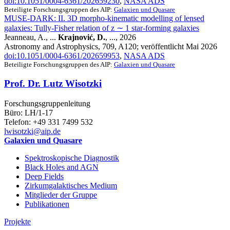
doi:10.1051/0004-6361/202659230
,
NASA ADS
Beteiligte Forschungsgruppen des AIP:
Galaxien und Quasare
MUSE-DARK: II. 3D morpho-kinematic modelling of lensed
galaxies: Tully-Fisher relation of z ∼ 1 star-forming galaxies
Jeanneau, A., ...
Krajnović, D.
, ..., 2026
Astronomy and Astrophysics, 709, A120; veröffentlicht Mai 2026
doi:10.1051/0004-6361/202659953
,
NASA ADS
Beteiligte Forschungsgruppen des AIP:
Galaxien und Quasare
Prof. Dr. Lutz Wisotzki
Forschungsgruppenleitung
Büro: LH/1-17
Telefon: +49 331 7499 532
lwisotzki
@aip.de
Galaxien und Quasare
Spektroskopische Diagnostik
Black Holes and AGN
Deep Fields
Zirkumgalaktisches Medium
Mitglieder der Gruppe
Publikationen
Projekte