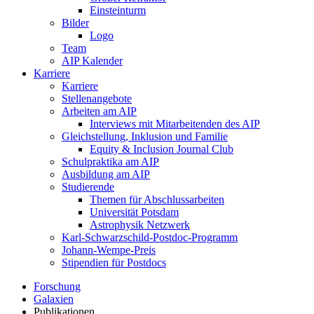
Einsteinturm
Bilder
Logo
Team
AIP Kalender
Karriere
Karriere
Stellenangebote
Arbeiten am AIP
Interviews mit Mitarbeitenden des AIP
Gleichstellung, Inklusion und Familie
Equity & Inclusion Journal Club
Schulpraktika am AIP
Ausbildung am AIP
Studierende
Themen für Abschlussarbeiten
Universität Potsdam
Astrophysik Netzwerk
Karl-Schwarzschild-Postdoc-Programm
Johann-Wempe-Preis
Stipendien für Postdocs
Forschung
Galaxien
Publikationen