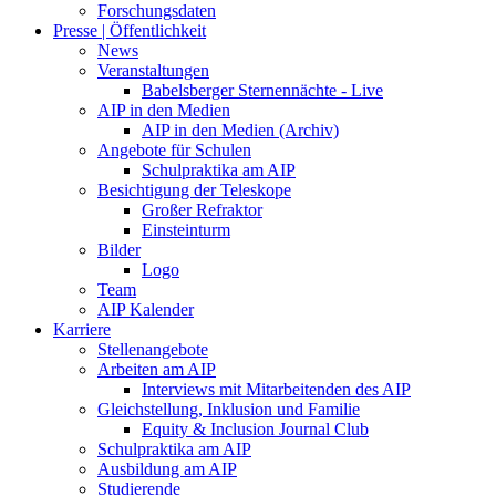
Forschungsdaten
Presse | Öffentlichkeit
News
Veranstaltungen
Babelsberger Sternennächte - Live
AIP in den Medien
AIP in den Medien (Archiv)
Angebote für Schulen
Schulpraktika am AIP
Besichtigung der Teleskope
Großer Refraktor
Einsteinturm
Bilder
Logo
Team
AIP Kalender
Karriere
Stellenangebote
Arbeiten am AIP
Interviews mit Mitarbeitenden des AIP
Gleichstellung, Inklusion und Familie
Equity & Inclusion Journal Club
Schulpraktika am AIP
Ausbildung am AIP
Studierende