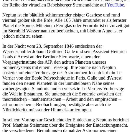
der Reihe der virtuellen Babelsberger Sternennächte auf
YouTube
.
Neptun ist ein bläulich schimmernder eisiger Gasriese und rund
viermal größer als die Erde. Alle 165 Jahre umrundet er als fernster
Planet die Sonne. Mit einem Fernglas oder Fernrohr ist er zurzeit gut
im Sternbild Wassermann zu beobachten, mit bloßem Auge ist er
jedoch nicht zu sehen.
In der Nacht vom 23. September 1846 entdeckten der
Wissenschaftler Johann Gottfried Galle und sein Assistent Heinrich
Louis d'Arrest an der Berliner Sternwarte, einem der
Vorgängerinstitute des AIP, den achten Planeten unseres
Sonnensystems mit einem Teleskop. Ihre Suche nach Neptun
basierte auf einer Vorhersage des Astronomen Joseph Urbain Le
Verrier von der École Polytechnique in Paris. Galle und d'Arrest
fanden den neuen Planeten in der unmittelbaren Nähe seines
vorhergesagten Standorts und so versetzte Le Verriers Vorhersage
die Welt in Erstaunen. Sie unterstrich die Synergie zwischen der
theoretischen – mathematischen – Arbeit und den empirischen –
astronomischen – Beobachtungen, bestätigte aber auch die
Nützlichkeit umfassender Himmelskartierungen.
In seinem Vortrag zur Geschichte der Entdeckung Neptuns berichtet
Prof. Matthias Steinmetz über die Ereignisse der Entdeckungsnacht,
die verschiedenen Bemühungen damaliger Astronomen, einen