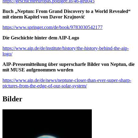
https://geschichteeuropas.podigee.io/46-geu045
Buch „Neptun: From Grand Discovery to a World Revealed“
mit einem Kapitel von Davor Krajnović
https://www.springer.com/de/book/9783030542177
Die Geschichte hinter dem AIP-Logo
https://www.aip.de/de/institute/history/the-history-behind-the-aip-
logo/
AIP-Pressemitteilung über superscharfe Bilder von Neptun, die
mit MUSE aufgenommen wurden
https://www.aip.de/de/news/neptune-closer-than-ever-super-sharp-
pictures-from-the-edge-of-our-solar-system/
Bilder