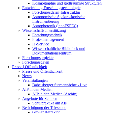
Kosmographie und großräumige Strukturen
Entwicklung Forschungstechnologie
Forschungsdaten-Infrastruktur
Astronomische Spektroskopische
Instrumentierung
Astrophotonik (innoFSPEC)
Wissenschaftsunterstützung
Forschungstechnik
Projektmanagement
IT-Service
Wissenschaftliche Bibliothek und
Dokumentationszentrum
Forschungsprojekte
Forschungsdaten
Presse | Öffentlichkeit
Presse und Öffentlichkeit
News
Veranstaltungen
Babelsberger Sternennächte - Live
AIP in den Medien
AIP in den Medien (Archiv)
Angebote für Schulen
Schulpraktika am AIP
Besichtigung der Teleskope
Großer Refraktor