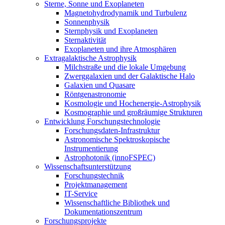
Sterne, Sonne und Exoplaneten
Magnetohydrodynamik und Turbulenz
Sonnenphysik
Sternphysik und Exoplaneten
Sternaktivität
Exoplaneten und ihre Atmosphären
Extragalaktische Astrophysik
Milchstraße und die lokale Umgebung
Zwerggalaxien und der Galaktische Halo
Galaxien und Quasare
Röntgenastronomie
Kosmologie und Hochenergie-Astrophysik
Kosmographie und großräumige Strukturen
Entwicklung Forschungstechnologie
Forschungsdaten-Infrastruktur
Astronomische Spektroskopische
Instrumentierung
Astrophotonik (innoFSPEC)
Wissenschaftsunterstützung
Forschungstechnik
Projektmanagement
IT-Service
Wissenschaftliche Bibliothek und
Dokumentationszentrum
Forschungsprojekte