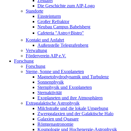
Zeittafel
Die Geschichte zum AIP-Logo
Standorte
Einsteinturm
Großer Refraktor
Neubau Campus Babelsberg
Cafeteria "Astro⭐Bistro"
Kontakt und Anfahrt
Außenstelle Telegrafenberg
Verwaltung
Förderverein AIP e.V.
Forschung
Forschung
Sterne, Sonne und Exoplaneten
Magnetohydrodynamik und Turbulenz
Sonnenphysik
Sternphysik und Exoplaneten
Sternaktivität
Exoplaneten und ihre Atmosphären
Extragalaktische Astrophysik
Milchstraße und die lokale Umgebung
Zwerggalaxien und der Galaktische Halo
Galaxien und Quasare
Röntgenastronomie
Kosmologie und Hochenergie-Astrophysik