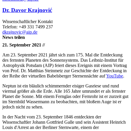
Dr. Davor Krajnović
Wissenschaftlicher Kontakt
Telefon: +49 331 7499 237
dkrajnovic
@aip.de
News teilen
21. September 2021 //
Am 23. September 2021 jährt sich zum 175. Mal die Entdeckung
des fernsten Planeten des Sonnensystems. Das Leibniz-Institut für
Astrophysik Potsdam (AIP) feiert dieses Ereignis mit einem Vortrag
von Prof. Dr. Matthias Steinmetz zur Geschichte der Entdeckung in
der Reihe der virtuellen Babelsberger Sternennächte auf
YouTube
.
Neptun ist ein bläulich schimmernder eisiger Gasriese und rund
viermal größer als die Erde. Alle 165 Jahre umrundet er als fernster
Planet die Sonne. Mit einem Fernglas oder Fernrohr ist er zurzeit gut
im Sternbild Wassermann zu beobachten, mit bloßem Auge ist er
jedoch nicht zu sehen.
In der Nacht vom 23. September 1846 entdeckten der
Wissenschaftler Johann Gottfried Galle und sein Assistent Heinrich
Louis d'Arrest an der Berliner Sternwarte, einem der