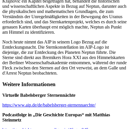
Krajnović ein Kapitel beigetragen hat, behandelt die historischen
und wissenschaftlichen Aspekte in Bezug auf Neptun, darunter auch
die physikalischen und mathematischen Grundlagen, die zum
Verständnis der Unregelmäßigkeiten in der Bewegung des Uranus
erforderlich sind, und das Sternkartenprojekt, welches es durch seine
genauen Karten überhaupt erst möglich machte, Neptun als Punkt
am Himmel zu identifizieren.
Noch heute nimmt das AIP in seinem Logo Bezug auf die
Entdeckungsnacht. Die Sternkonstellation im AIP-Logo ist
diejenige, die zur Entdeckung des Planeten Neptun führte. Die
Sterne sind direkt aus Bremikers Hora XXI aus den Himmelskarten
der Berliner Wissenschaftsakademie entnommen, während der runde
Fleck zwischen den Sternen auf den Ort verweist, an dem Galle und
d'Arrest Neptun beobachteten.
Weitere Informationen
Virtuelle Babelsberger Sternennächte
https://www.aip.de/de/babelsberger-sternennaechte/
Podcastfolge in „Die Geschichte Europas“ mit Matthias
Steinmetz