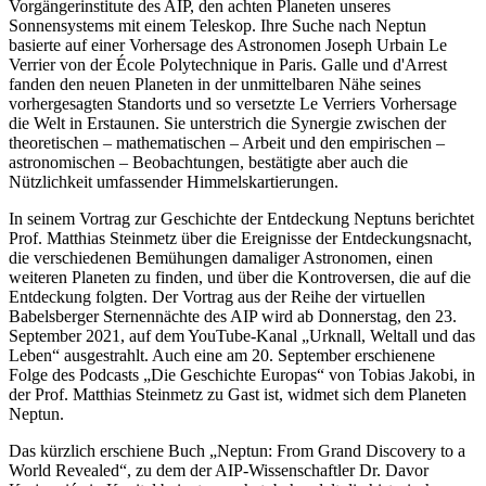
Vorgängerinstitute des AIP, den achten Planeten unseres
Sonnensystems mit einem Teleskop. Ihre Suche nach Neptun
basierte auf einer Vorhersage des Astronomen Joseph Urbain Le
Verrier von der École Polytechnique in Paris. Galle und d'Arrest
fanden den neuen Planeten in der unmittelbaren Nähe seines
vorhergesagten Standorts und so versetzte Le Verriers Vorhersage
die Welt in Erstaunen. Sie unterstrich die Synergie zwischen der
theoretischen – mathematischen – Arbeit und den empirischen –
astronomischen – Beobachtungen, bestätigte aber auch die
Nützlichkeit umfassender Himmelskartierungen.
In seinem Vortrag zur Geschichte der Entdeckung Neptuns berichtet
Prof. Matthias Steinmetz über die Ereignisse der Entdeckungsnacht,
die verschiedenen Bemühungen damaliger Astronomen, einen
weiteren Planeten zu finden, und über die Kontroversen, die auf die
Entdeckung folgten. Der Vortrag aus der Reihe der virtuellen
Babelsberger Sternennächte des AIP wird ab Donnerstag, den 23.
September 2021, auf dem YouTube-Kanal „Urknall, Weltall und das
Leben“ ausgestrahlt. Auch eine am 20. September erschienene
Folge des Podcasts „Die Geschichte Europas“ von Tobias Jakobi, in
der Prof. Matthias Steinmetz zu Gast ist, widmet sich dem Planeten
Neptun.
Das kürzlich erschiene Buch „Neptun: From Grand Discovery to a
World Revealed“, zu dem der AIP-Wissenschaftler Dr. Davor