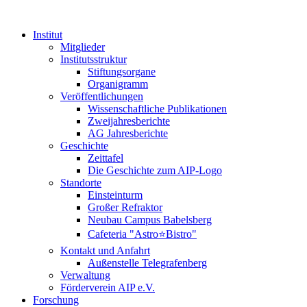
Institut
Mitglieder
Institutsstruktur
Stiftungsorgane
Organigramm
Veröffentlichungen
Wissenschaftliche Publikationen
Zweijahresberichte
AG Jahresberichte
Geschichte
Zeittafel
Die Geschichte zum AIP-Logo
Standorte
Einsteinturm
Großer Refraktor
Neubau Campus Babelsberg
Cafeteria "Astro⭐Bistro"
Kontakt und Anfahrt
Außenstelle Telegrafenberg
Verwaltung
Förderverein AIP e.V.
Forschung