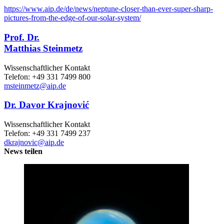
https://www.aip.de/de/news/neptune-closer-than-ever-super-sharp-
pictures-from-the-edge-of-our-solar-system/
Prof. Dr.
Matthias Steinmetz
Wissenschaftlicher Kontakt
Telefon: +49 331 7499 800
msteinmetz
@aip.de
Dr. Davor Krajnović
Wissenschaftlicher Kontakt
Telefon: +49 331 7499 237
dkrajnovic
@aip.de
News teilen