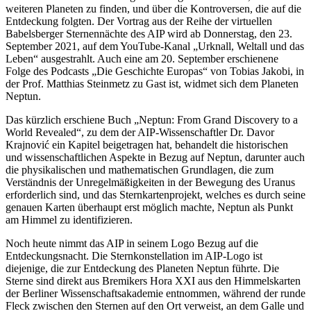
weiteren Planeten zu finden, und über die Kontroversen, die auf die
Entdeckung folgten. Der Vortrag aus der Reihe der virtuellen
Babelsberger Sternennächte des AIP wird ab Donnerstag, den 23.
September 2021, auf dem YouTube-Kanal „Urknall, Weltall und das
Leben“ ausgestrahlt. Auch eine am 20. September erschienene
Folge des Podcasts „Die Geschichte Europas“ von Tobias Jakobi, in
der Prof. Matthias Steinmetz zu Gast ist, widmet sich dem Planeten
Neptun.
Das kürzlich erschiene Buch „Neptun: From Grand Discovery to a
World Revealed“, zu dem der AIP-Wissenschaftler Dr. Davor
Krajnović ein Kapitel beigetragen hat, behandelt die historischen
und wissenschaftlichen Aspekte in Bezug auf Neptun, darunter auch
die physikalischen und mathematischen Grundlagen, die zum
Verständnis der Unregelmäßigkeiten in der Bewegung des Uranus
erforderlich sind, und das Sternkartenprojekt, welches es durch seine
genauen Karten überhaupt erst möglich machte, Neptun als Punkt
am Himmel zu identifizieren.
Noch heute nimmt das AIP in seinem Logo Bezug auf die
Entdeckungsnacht. Die Sternkonstellation im AIP-Logo ist
diejenige, die zur Entdeckung des Planeten Neptun führte. Die
Sterne sind direkt aus Bremikers Hora XXI aus den Himmelskarten
der Berliner Wissenschaftsakademie entnommen, während der runde
Fleck zwischen den Sternen auf den Ort verweist, an dem Galle und