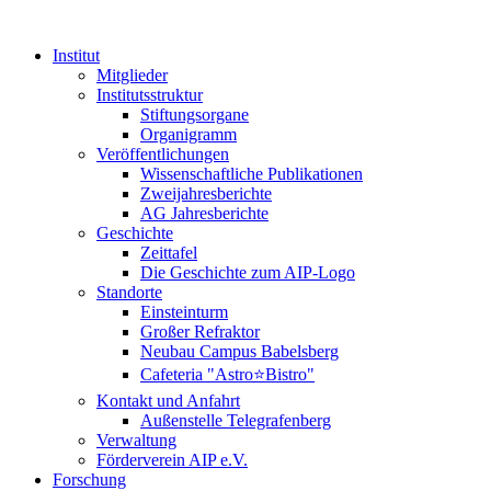
Institut
Mitglieder
Institutsstruktur
Stiftungsorgane
Organigramm
Veröffentlichungen
Wissenschaftliche Publikationen
Zweijahresberichte
AG Jahresberichte
Geschichte
Zeittafel
Die Geschichte zum AIP-Logo
Standorte
Einsteinturm
Großer Refraktor
Neubau Campus Babelsberg
Cafeteria "Astro⭐Bistro"
Kontakt und Anfahrt
Außenstelle Telegrafenberg
Verwaltung
Förderverein AIP e.V.
Forschung