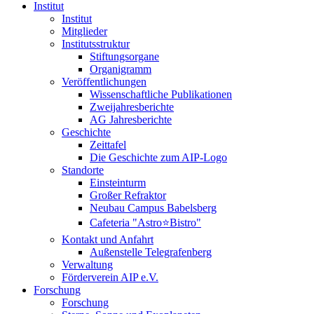
Institut
Institut
Mitglieder
Institutsstruktur
Stiftungsorgane
Organigramm
Veröffentlichungen
Wissenschaftliche Publikationen
Zweijahresberichte
AG Jahresberichte
Geschichte
Zeittafel
Die Geschichte zum AIP-Logo
Standorte
Einsteinturm
Großer Refraktor
Neubau Campus Babelsberg
Cafeteria "Astro⭐Bistro"
Kontakt und Anfahrt
Außenstelle Telegrafenberg
Verwaltung
Förderverein AIP e.V.
Forschung
Forschung