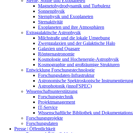
Sterne, Sonne und Exoplaneten
Magnetohydrodynamik und Turbulenz
Sonnenphysik
Sternphysik und Exoplaneten
Sternaktivität
Exoplaneten und ihre Atmosphären
Extragalaktische Astrophysik
Milchstraße und die lokale Umgebung
Zwerggalaxien und der Galaktische Halo
Galaxien und Quasare
Röntgenastronomie
Kosmologie und Hochenergie-Astrophysik
Kosmographie und großräumige Strukturen
Entwicklung Forschungstechnologie
Forschungsdaten-Infrastruktur
Astronomische Spektroskopische Instrumentierun
Astrophotonik (innoFSPEC)
Wissenschaftsunterstützung
Forschungstechnik
Projektmanagement
IT-Service
Wissenschaftliche Bibliothek und Dokumentation
Forschungsprojekte
Forschungsdaten
Presse | Öffentlichkeit