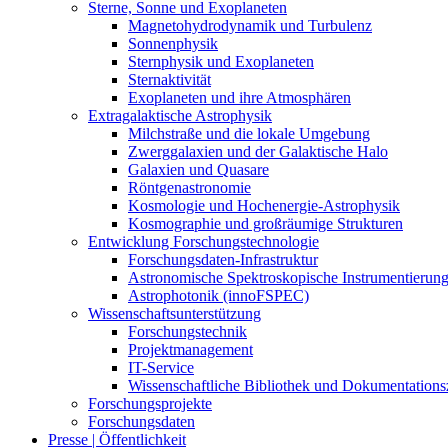
Sterne, Sonne und Exoplaneten
Magnetohydrodynamik und Turbulenz
Sonnenphysik
Sternphysik und Exoplaneten
Sternaktivität
Exoplaneten und ihre Atmosphären
Extragalaktische Astrophysik
Milchstraße und die lokale Umgebung
Zwerggalaxien und der Galaktische Halo
Galaxien und Quasare
Röntgenastronomie
Kosmologie und Hochenergie-Astrophysik
Kosmographie und großräumige Strukturen
Entwicklung Forschungstechnologie
Forschungsdaten-Infrastruktur
Astronomische Spektroskopische Instrumentierun
Astrophotonik (innoFSPEC)
Wissenschaftsunterstützung
Forschungstechnik
Projektmanagement
IT-Service
Wissenschaftliche Bibliothek und Dokumentation
Forschungsprojekte
Forschungsdaten
Presse | Öffentlichkeit