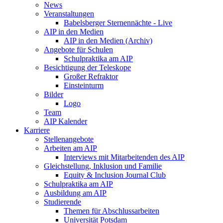
News
Veranstaltungen
Babelsberger Sternennächte - Live
AIP in den Medien
AIP in den Medien (Archiv)
Angebote für Schulen
Schulpraktika am AIP
Besichtigung der Teleskope
Großer Refraktor
Einsteinturm
Bilder
Logo
Team
AIP Kalender
Karriere
Stellenangebote
Arbeiten am AIP
Interviews mit Mitarbeitenden des AIP
Gleichstellung, Inklusion und Familie
Equity & Inclusion Journal Club
Schulpraktika am AIP
Ausbildung am AIP
Studierende
Themen für Abschlussarbeiten
Universität Potsdam