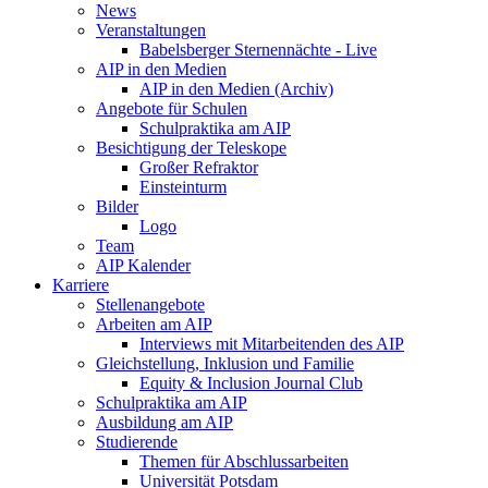
News
Veranstaltungen
Babelsberger Sternennächte - Live
AIP in den Medien
AIP in den Medien (Archiv)
Angebote für Schulen
Schulpraktika am AIP
Besichtigung der Teleskope
Großer Refraktor
Einsteinturm
Bilder
Logo
Team
AIP Kalender
Karriere
Stellenangebote
Arbeiten am AIP
Interviews mit Mitarbeitenden des AIP
Gleichstellung, Inklusion und Familie
Equity & Inclusion Journal Club
Schulpraktika am AIP
Ausbildung am AIP
Studierende
Themen für Abschlussarbeiten
Universität Potsdam