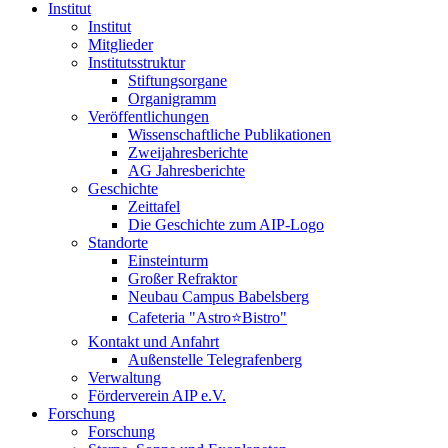
Institut
Institut
Mitglieder
Institutsstruktur
Stiftungsorgane
Organigramm
Veröffentlichungen
Wissenschaftliche Publikationen
Zweijahresberichte
AG Jahresberichte
Geschichte
Zeittafel
Die Geschichte zum AIP-Logo
Standorte
Einsteinturm
Großer Refraktor
Neubau Campus Babelsberg
Cafeteria "Astro⭐Bistro"
Kontakt und Anfahrt
Außenstelle Telegrafenberg
Verwaltung
Förderverein AIP e.V.
Forschung
Forschung