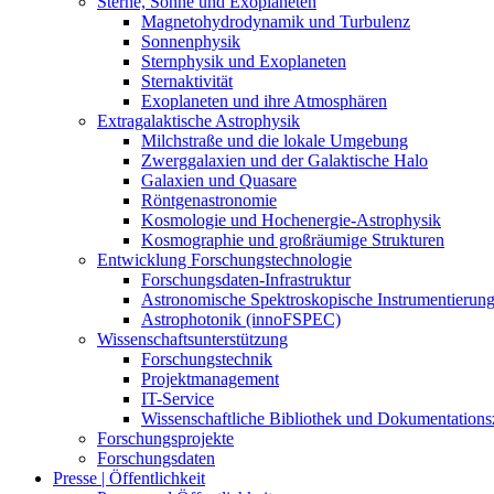
Sterne, Sonne und Exoplaneten
Magnetohydrodynamik und Turbulenz
Sonnenphysik
Sternphysik und Exoplaneten
Sternaktivität
Exoplaneten und ihre Atmosphären
Extragalaktische Astrophysik
Milchstraße und die lokale Umgebung
Zwerggalaxien und der Galaktische Halo
Galaxien und Quasare
Röntgenastronomie
Kosmologie und Hochenergie-Astrophysik
Kosmographie und großräumige Strukturen
Entwicklung Forschungstechnologie
Forschungsdaten-Infrastruktur
Astronomische Spektroskopische Instrumentierun
Astrophotonik (innoFSPEC)
Wissenschaftsunterstützung
Forschungstechnik
Projektmanagement
IT-Service
Wissenschaftliche Bibliothek und Dokumentation
Forschungsprojekte
Forschungsdaten
Presse | Öffentlichkeit