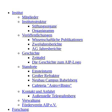
Institut
Mitglieder
Institutsstruktur
Stiftungsorgane
Organigramm
Veröffentlichungen
Wissenschaftliche Publikationen
Zweijahresberichte
AG Jahresberichte
Geschichte
Zeittafel
Die Geschichte zum AIP-Logo
Standorte
Einsteinturm
Großer Refraktor
Neubau Campus Babelsberg
Cafeteria "Astro⭐Bistro"
Kontakt und Anfahrt
Außenstelle Telegrafenberg
Verwaltung
Förderverein AIP e.V.
Forschung