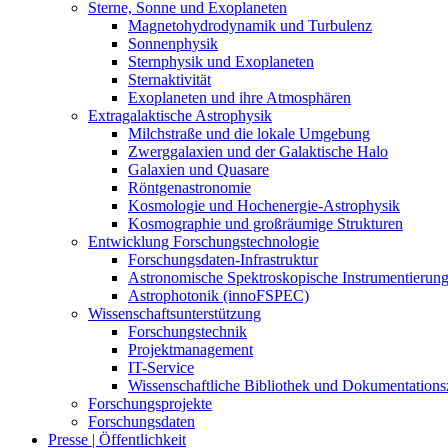
Sterne, Sonne und Exoplaneten
Magnetohydrodynamik und Turbulenz
Sonnenphysik
Sternphysik und Exoplaneten
Sternaktivität
Exoplaneten und ihre Atmosphären
Extragalaktische Astrophysik
Milchstraße und die lokale Umgebung
Zwerggalaxien und der Galaktische Halo
Galaxien und Quasare
Röntgenastronomie
Kosmologie und Hochenergie-Astrophysik
Kosmographie und großräumige Strukturen
Entwicklung Forschungstechnologie
Forschungsdaten-Infrastruktur
Astronomische Spektroskopische Instrumentierun
Astrophotonik (innoFSPEC)
Wissenschaftsunterstützung
Forschungstechnik
Projektmanagement
IT-Service
Wissenschaftliche Bibliothek und Dokumentation
Forschungsprojekte
Forschungsdaten
Presse | Öffentlichkeit