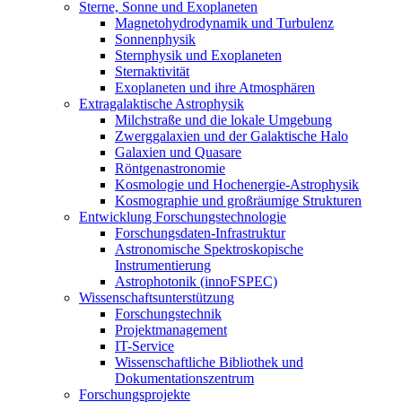
Sterne, Sonne und Exoplaneten
Magnetohydrodynamik und Turbulenz
Sonnenphysik
Sternphysik und Exoplaneten
Sternaktivität
Exoplaneten und ihre Atmosphären
Extragalaktische Astrophysik
Milchstraße und die lokale Umgebung
Zwerggalaxien und der Galaktische Halo
Galaxien und Quasare
Röntgenastronomie
Kosmologie und Hochenergie-Astrophysik
Kosmographie und großräumige Strukturen
Entwicklung Forschungstechnologie
Forschungsdaten-Infrastruktur
Astronomische Spektroskopische
Instrumentierung
Astrophotonik (innoFSPEC)
Wissenschaftsunterstützung
Forschungstechnik
Projektmanagement
IT-Service
Wissenschaftliche Bibliothek und
Dokumentationszentrum
Forschungsprojekte