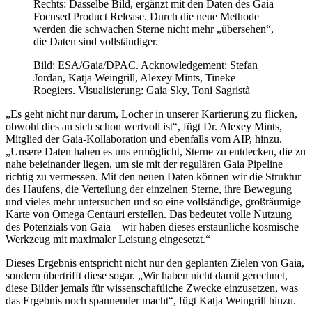
Rechts: Dasselbe Bild, ergänzt mit den Daten des Gaia
Focused Product Release. Durch die neue Methode
werden die schwachen Sterne nicht mehr „übersehen“,
die Daten sind vollständiger.
Bild: ESA/Gaia/DPAC. Acknowledgement: Stefan
Jordan, Katja Weingrill, Alexey Mints, Tineke
Roegiers. Visualisierung: Gaia Sky, Toni Sagristà
„Es geht nicht nur darum, Löcher in unserer Kartierung zu flicken,
obwohl dies an sich schon wertvoll ist“, fügt Dr. Alexey Mints,
Mitglied der Gaia-Kollaboration und ebenfalls vom AIP, hinzu.
„Unsere Daten haben es uns ermöglicht, Sterne zu entdecken, die zu
nahe beieinander liegen, um sie mit der regulären Gaia Pipeline
richtig zu vermessen. Mit den neuen Daten können wir die Struktur
des Haufens, die Verteilung der einzelnen Sterne, ihre Bewegung
und vieles mehr untersuchen und so eine vollständige, großräumige
Karte von Omega Centauri erstellen. Das bedeutet volle Nutzung
des Potenzials von Gaia – wir haben dieses erstaunliche kosmische
Werkzeug mit maximaler Leistung eingesetzt.“
Dieses Ergebnis entspricht nicht nur den geplanten Zielen von Gaia,
sondern übertrifft diese sogar. „Wir haben nicht damit gerechnet,
diese Bilder jemals für wissenschaftliche Zwecke einzusetzen, was
das Ergebnis noch spannender macht“, fügt Katja Weingrill hinzu.