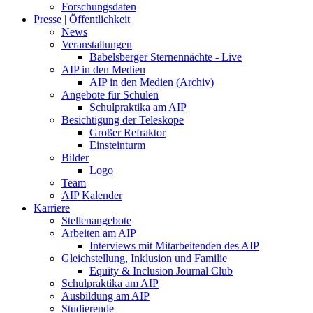
Forschungsdaten
Presse | Öffentlichkeit
News
Veranstaltungen
Babelsberger Sternennächte - Live
AIP in den Medien
AIP in den Medien (Archiv)
Angebote für Schulen
Schulpraktika am AIP
Besichtigung der Teleskope
Großer Refraktor
Einsteinturm
Bilder
Logo
Team
AIP Kalender
Karriere
Stellenangebote
Arbeiten am AIP
Interviews mit Mitarbeitenden des AIP
Gleichstellung, Inklusion und Familie
Equity & Inclusion Journal Club
Schulpraktika am AIP
Ausbildung am AIP
Studierende