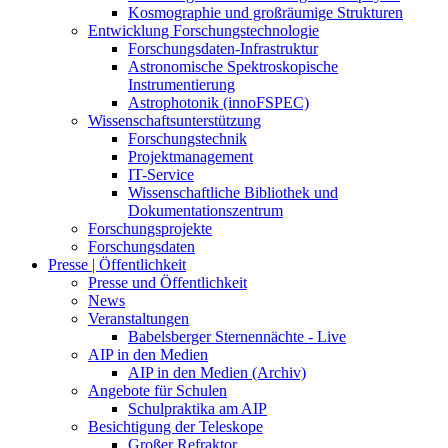
Kosmographie und großräumige Strukturen
Entwicklung Forschungstechnologie
Forschungsdaten-Infrastruktur
Astronomische Spektroskopische
Instrumentierung
Astrophotonik (innoFSPEC)
Wissenschaftsunterstützung
Forschungstechnik
Projektmanagement
IT-Service
Wissenschaftliche Bibliothek und
Dokumentationszentrum
Forschungsprojekte
Forschungsdaten
Presse | Öffentlichkeit
Presse und Öffentlichkeit
News
Veranstaltungen
Babelsberger Sternennächte - Live
AIP in den Medien
AIP in den Medien (Archiv)
Angebote für Schulen
Schulpraktika am AIP
Besichtigung der Teleskope
Großer Refraktor