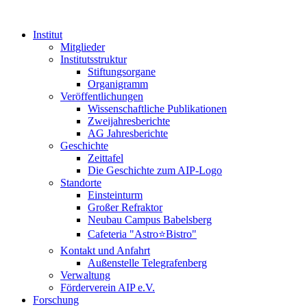
Institut
Mitglieder
Institutsstruktur
Stiftungsorgane
Organigramm
Veröffentlichungen
Wissenschaftliche Publikationen
Zweijahresberichte
AG Jahresberichte
Geschichte
Zeittafel
Die Geschichte zum AIP-Logo
Standorte
Einsteinturm
Großer Refraktor
Neubau Campus Babelsberg
Cafeteria "Astro⭐Bistro"
Kontakt und Anfahrt
Außenstelle Telegrafenberg
Verwaltung
Förderverein AIP e.V.
Forschung