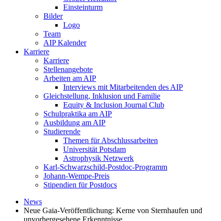
Einsteinturm
Bilder
Logo
Team
AIP Kalender
Karriere
Karriere
Stellenangebote
Arbeiten am AIP
Interviews mit Mitarbeitenden des AIP
Gleichstellung, Inklusion und Familie
Equity & Inclusion Journal Club
Schulpraktika am AIP
Ausbildung am AIP
Studierende
Themen für Abschlussarbeiten
Universität Potsdam
Astrophysik Netzwerk
Karl-Schwarzschild-Postdoc-Programm
Johann-Wempe-Preis
Stipendien für Postdocs
News
Neue Gaia-Veröffentlichung: Kerne von Sternhaufen und
unvorhergesehene Erkenntnisse