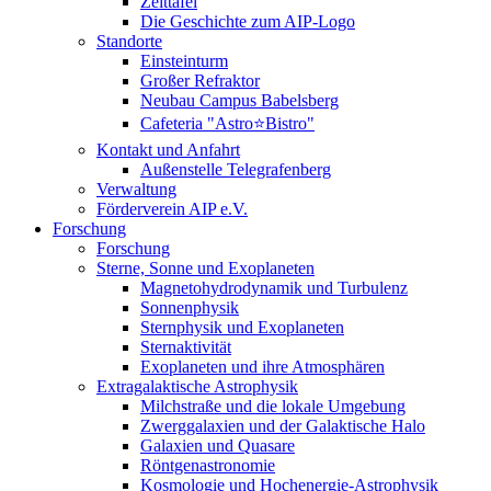
Zeittafel
Die Geschichte zum AIP-Logo
Standorte
Einsteinturm
Großer Refraktor
Neubau Campus Babelsberg
Cafeteria "Astro⭐Bistro"
Kontakt und Anfahrt
Außenstelle Telegrafenberg
Verwaltung
Förderverein AIP e.V.
Forschung
Forschung
Sterne, Sonne und Exoplaneten
Magnetohydrodynamik und Turbulenz
Sonnenphysik
Sternphysik und Exoplaneten
Sternaktivität
Exoplaneten und ihre Atmosphären
Extragalaktische Astrophysik
Milchstraße und die lokale Umgebung
Zwerggalaxien und der Galaktische Halo
Galaxien und Quasare
Röntgenastronomie
Kosmologie und Hochenergie-Astrophysik