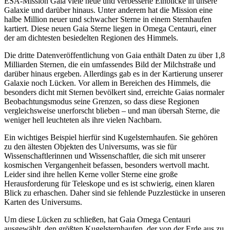
ESA-Mission Gaia viele neue und verbesserte Einblicke in unsere
Galaxie und darüber hinaus. Unter anderem hat die Mission eine
halbe Million neuer und schwacher Sterne in einem Sternhaufen
kartiert. Diese neuen Gaia Sterne liegen in Omega Centauri, einer
der am dichtesten besiedelten Regionen des Himmels.
Die dritte Datenveröffentlichung von Gaia enthält Daten zu über 1,8
Milliarden Sternen, die ein umfassendes Bild der Milchstraße und
darüber hinaus ergeben. Allerdings gab es in der Kartierung unserer
Galaxie noch Lücken. Vor allem in Bereichen des Himmels, die
besonders dicht mit Sternen bevölkert sind, erreichte Gaias normaler
Beobachtungsmodus seine Grenzen, so dass diese Regionen
vergleichsweise unerforscht blieben – und man übersah Sterne, die
weniger hell leuchteten als ihre vielen Nachbarn.
Ein wichtiges Beispiel hierfür sind Kugelsternhaufen. Sie gehören
zu den ältesten Objekten des Universums, was sie für
Wissenschaftlerinnen und Wissenschaftler, die sich mit unserer
kosmischen Vergangenheit befassen, besonders wertvoll macht.
Leider sind ihre hellen Kerne voller Sterne eine große
Herausforderung für Teleskope und es ist schwierig, einen klaren
Blick zu erhaschen. Daher sind sie fehlende Puzzlestücke in unseren
Karten des Universums.
Um diese Lücken zu schließen, hat Gaia Omega Centauri
ausgewählt, den größten Kugelsternhaufen, der von der Erde aus zu