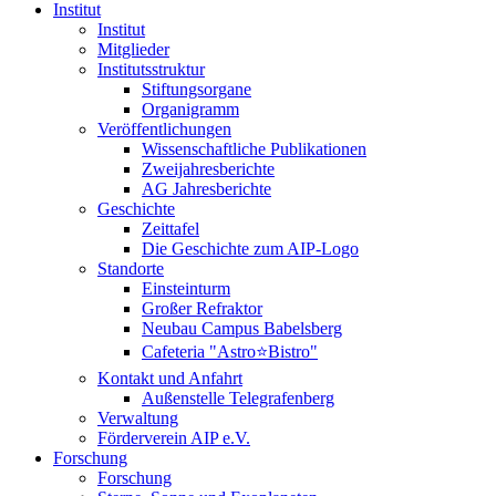
Institut
Institut
Mitglieder
Institutsstruktur
Stiftungsorgane
Organigramm
Veröffentlichungen
Wissenschaftliche Publikationen
Zweijahresberichte
AG Jahresberichte
Geschichte
Zeittafel
Die Geschichte zum AIP-Logo
Standorte
Einsteinturm
Großer Refraktor
Neubau Campus Babelsberg
Cafeteria "Astro⭐Bistro"
Kontakt und Anfahrt
Außenstelle Telegrafenberg
Verwaltung
Förderverein AIP e.V.
Forschung
Forschung