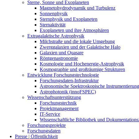
Sterne, Sonne und Exoplaneten
Magnetohydrodynamik und Turbulenz
Sonnenphysik
Sternphysik und Exoplaneten
Sternaktivität
Exoplaneten und ihre Atmosphären
Extragalaktische Astrophysik
Milchstraße und die lokale Umgebung
Zwerggalaxien und der Galaktische Halo
Galaxien und Quasare
Röntgenastronomie
Kosmologie und Hochenergie-Astrophysik
Kosmographie und großräumige Strukturen
Entwicklung Forschungstechnologie
Forschungsdaten-Infrastruktur
Astronomische Spektroskopische Instrumentierun
Astrophotonik (innoFSPEC)
Wissenschaftsunterstützung
Forschungstechnik
Projektmanagement
IT-Service
Wissenschaftliche Bibliothek und Dokumentation
Forschungsprojekte
Forschungsdaten
Presse | Öffentlichkeit