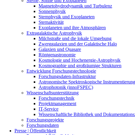
Sterne, Sonne und Exoplaneten
Magnetohydrodynamik und Turbulenz
Sonnenphysik
Sternphysik und Exoplaneten
Sternaktivität
Exoplaneten und ihre Atmosphären
Extragalaktische Astrophysik
Milchstraße und die lokale Umgebung
Zwerggalaxien und der Galaktische Halo
Galaxien und Quasare
Röntgenastronomie
Kosmologie und Hochenergie-Astrophysik
Kosmographie und großräumige Strukturen
Entwicklung Forschungstechnologie
Forschungsdaten-Infrastruktur
Astronomische Spektroskopische Instrumentierun
Astrophotonik (innoFSPEC)
Wissenschaftsunterstützung
Forschungstechnik
Projektmanagement
IT-Service
Wissenschaftliche Bibliothek und Dokumentation
Forschungsprojekte
Forschungsdaten
Presse | Öffentlichkeit