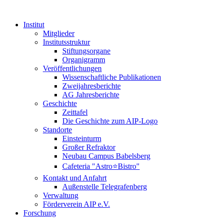
Institut
Mitglieder
Institutsstruktur
Stiftungsorgane
Organigramm
Veröffentlichungen
Wissenschaftliche Publikationen
Zweijahresberichte
AG Jahresberichte
Geschichte
Zeittafel
Die Geschichte zum AIP-Logo
Standorte
Einsteinturm
Großer Refraktor
Neubau Campus Babelsberg
Cafeteria "Astro⭐Bistro"
Kontakt und Anfahrt
Außenstelle Telegrafenberg
Verwaltung
Förderverein AIP e.V.
Forschung