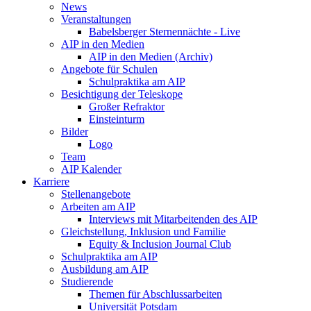
News
Veranstaltungen
Babelsberger Sternennächte - Live
AIP in den Medien
AIP in den Medien (Archiv)
Angebote für Schulen
Schulpraktika am AIP
Besichtigung der Teleskope
Großer Refraktor
Einsteinturm
Bilder
Logo
Team
AIP Kalender
Karriere
Stellenangebote
Arbeiten am AIP
Interviews mit Mitarbeitenden des AIP
Gleichstellung, Inklusion und Familie
Equity & Inclusion Journal Club
Schulpraktika am AIP
Ausbildung am AIP
Studierende
Themen für Abschlussarbeiten
Universität Potsdam