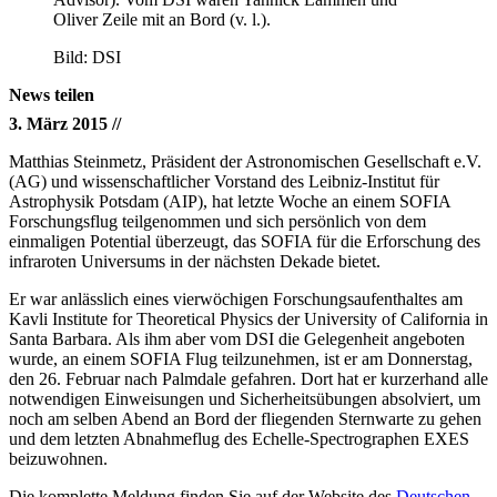
Oliver Zeile mit an Bord (v. l.).
Bild: DSI
News teilen
3. März 2015 //
Matthias Steinmetz, Präsident der Astronomischen Gesellschaft e.V.
(AG) und wissenschaftlicher Vorstand des Leibniz-Institut für
Astrophysik Potsdam (AIP), hat letzte Woche an einem SOFIA
Forschungsflug teilgenommen und sich persönlich von dem
einmaligen Potential überzeugt, das SOFIA für die Erforschung des
infraroten Universums in der nächsten Dekade bietet.
Er war anlässlich eines vierwöchigen Forschungsaufenthaltes am
Kavli Institute for Theoretical Physics der University of California in
Santa Barbara. Als ihm aber vom DSI die Gelegenheit angeboten
wurde, an einem SOFIA Flug teilzunehmen, ist er am Donnerstag,
den 26. Februar nach Palmdale gefahren. Dort hat er kurzerhand alle
notwendigen Einweisungen und Sicherheitsübungen absolviert, um
noch am selben Abend an Bord der fliegenden Sternwarte zu gehen
und dem letzten Abnahmeflug des Echelle-Spectrographen EXES
beizuwohnen.
Die komplette Meldung finden Sie auf der Website des
Deutschen