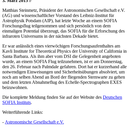
3. März 2015
//
Matthias Steinmetz, Präsident der Astronomischen Gesellschaft e.V.
(AG) und wissenschaftlicher Vorstand des Leibniz-Institut für
Astrophysik Potsdam (AIP), hat letzte Woche an einem SOFIA
Forschungsflug teilgenommen und sich persönlich von dem
einmaligen Potential überzeugt, das SOFIA für die Erforschung des
infraroten Universums in der nächsten Dekade bietet.
Er war anlässlich eines vierwöchigen Forschungsaufenthaltes am
Kavli Institute for Theoretical Physics der University of California in
Santa Barbara. Als ihm aber vom DSI die Gelegenheit angeboten
wurde, an einem SOFIA Flug teilzunehmen, ist er am Donnerstag,
den 26. Februar nach Palmdale gefahren. Dort hat er kurzerhand alle
notwendigen Einweisungen und Sicherheitsübungen absolviert, um
noch am selben Abend an Bord der fliegenden Sternwarte zu gehen
und dem letzten Abnahmeflug des Echelle-Spectrographen EXES
beizuwohnen.
Die komplette Meldung finden Sie auf der Website des
Deutschen
SOFIA Instituts
.
Weiterführende Links:
-
Astronomische Gesellschaft e.V.