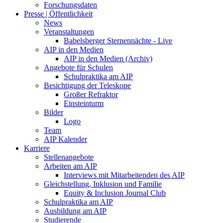
Forschungsdaten
Presse | Öffentlichkeit
News
Veranstaltungen
Babelsberger Sternennächte - Live
AIP in den Medien
AIP in den Medien (Archiv)
Angebote für Schulen
Schulpraktika am AIP
Besichtigung der Teleskope
Großer Refraktor
Einsteinturm
Bilder
Logo
Team
AIP Kalender
Karriere
Stellenangebote
Arbeiten am AIP
Interviews mit Mitarbeitenden des AIP
Gleichstellung, Inklusion und Familie
Equity & Inclusion Journal Club
Schulpraktika am AIP
Ausbildung am AIP
Studierende