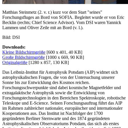
Matthias Steinmetz (2. v. r.) kurz vor dem Start "seines"
Forschungsfluges an Bord von SOFIA. Begleitet wurde er von Eric
Becklin (rechts; Chief Science Advisor). Vom DSI waren Yannick
Lammen und Oliver Zeile mit an Bord (v. l.).
Bild: DSI
Downloads:
Kleine Bildschirmgröße
[600 x 401, 40 KB]
Große Bildschirmgröße
[1000 x 669, 90 KB]
Originalgröße
[1280 x 857, 130 KB]
Das Leibniz-Institut für Astrophysik Potsdam (AIP) widmet sich
astrophysikalischen Fragen, die von der Untersuchung unserer
Sonne bis zur Entwicklung des Kosmos reichen.
Forschungsschwerpunkte sind dabei kosmische Magnetfelder und
extragalaktische Astrophysik sowie die Entwicklung von
Forschungstechnologien in den Bereichen Spektroskopie, robotische
Teleskope und E-Science. Seinen Forschungsauftrag führt das AIP
im Rahmen zahlreicher nationaler, europäischer und internationaler
Kooperationen aus. Das Institut ist Nachfolger der 1700
gegründeten Berliner Sternwarte und des 1874 gegründeten
Astrophysikalischen Observatoriums Potsdam, das sich als erstes