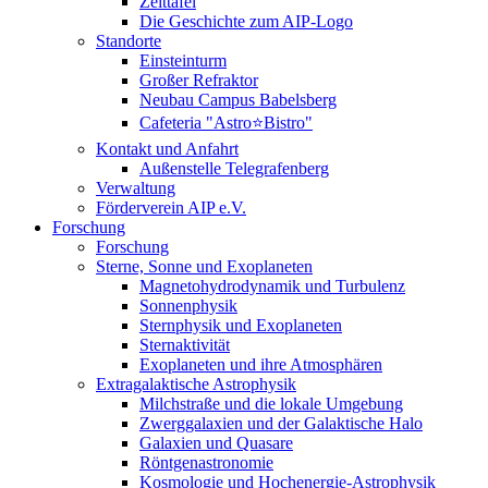
Zeittafel
Die Geschichte zum AIP-Logo
Standorte
Einsteinturm
Großer Refraktor
Neubau Campus Babelsberg
Cafeteria "Astro⭐Bistro"
Kontakt und Anfahrt
Außenstelle Telegrafenberg
Verwaltung
Förderverein AIP e.V.
Forschung
Forschung
Sterne, Sonne und Exoplaneten
Magnetohydrodynamik und Turbulenz
Sonnenphysik
Sternphysik und Exoplaneten
Sternaktivität
Exoplaneten und ihre Atmosphären
Extragalaktische Astrophysik
Milchstraße und die lokale Umgebung
Zwerggalaxien und der Galaktische Halo
Galaxien und Quasare
Röntgenastronomie
Kosmologie und Hochenergie-Astrophysik