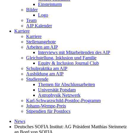
Einsteinturm
Bilder
Logo
Team
AIP Kalender
Karriere
Karriere
Stellenangebote
Arbeiten am AIP
Interviews mit Mitarbeitenden des AIP
Gleichstellung, Inklusion und Familie
Equity & Inclusion Journal Club
Schulpraktika am AIP
Ausbildung am AIP
Studierende
Themen für Abschlussarbeiten
Universität Potsdam
Astrophysik Netzwerk
Karl-Schwarzschild-Postdoc-Programm
Johann-Wempe-Preis
Stipendien für Postdocs
News
Deutsches SOFIA Institut: AG Präsident Matthias Steinmetz
an Bord von SOFIA