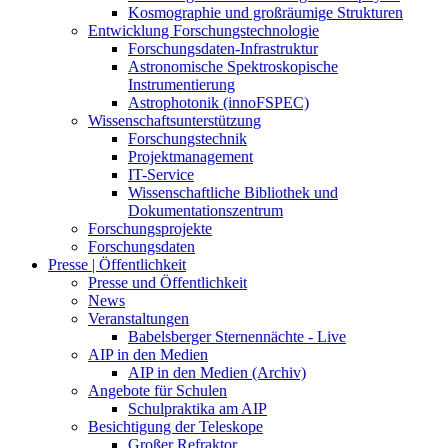
Kosmographie und großräumige Strukturen
Entwicklung Forschungstechnologie
Forschungsdaten-Infrastruktur
Astronomische Spektroskopische
Instrumentierung
Astrophotonik (innoFSPEC)
Wissenschaftsunterstützung
Forschungstechnik
Projektmanagement
IT-Service
Wissenschaftliche Bibliothek und
Dokumentationszentrum
Forschungsprojekte
Forschungsdaten
Presse | Öffentlichkeit
Presse und Öffentlichkeit
News
Veranstaltungen
Babelsberger Sternennächte - Live
AIP in den Medien
AIP in den Medien (Archiv)
Angebote für Schulen
Schulpraktika am AIP
Besichtigung der Teleskope
Großer Refraktor