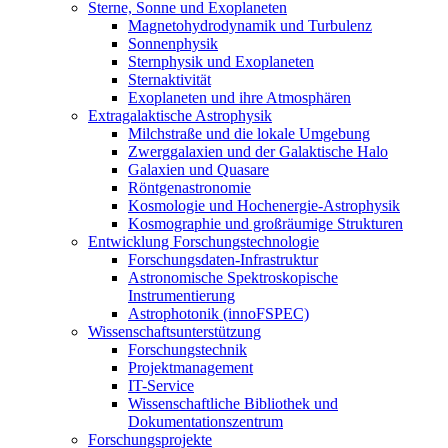
Sterne, Sonne und Exoplaneten
Magnetohydrodynamik und Turbulenz
Sonnenphysik
Sternphysik und Exoplaneten
Sternaktivität
Exoplaneten und ihre Atmosphären
Extragalaktische Astrophysik
Milchstraße und die lokale Umgebung
Zwerggalaxien und der Galaktische Halo
Galaxien und Quasare
Röntgenastronomie
Kosmologie und Hochenergie-Astrophysik
Kosmographie und großräumige Strukturen
Entwicklung Forschungstechnologie
Forschungsdaten-Infrastruktur
Astronomische Spektroskopische
Instrumentierung
Astrophotonik (innoFSPEC)
Wissenschaftsunterstützung
Forschungstechnik
Projektmanagement
IT-Service
Wissenschaftliche Bibliothek und
Dokumentationszentrum
Forschungsprojekte