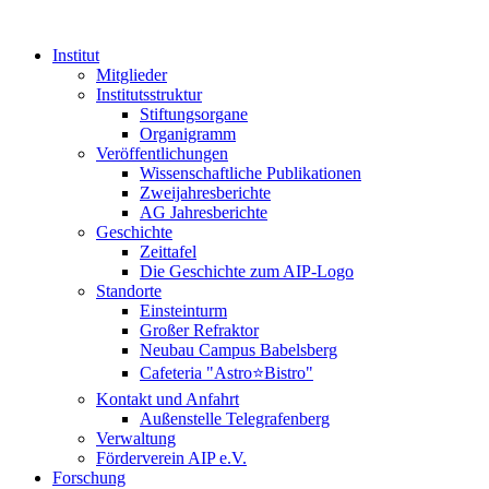
Institut
Mitglieder
Institutsstruktur
Stiftungsorgane
Organigramm
Veröffentlichungen
Wissenschaftliche Publikationen
Zweijahresberichte
AG Jahresberichte
Geschichte
Zeittafel
Die Geschichte zum AIP-Logo
Standorte
Einsteinturm
Großer Refraktor
Neubau Campus Babelsberg
Cafeteria "Astro⭐Bistro"
Kontakt und Anfahrt
Außenstelle Telegrafenberg
Verwaltung
Förderverein AIP e.V.
Forschung