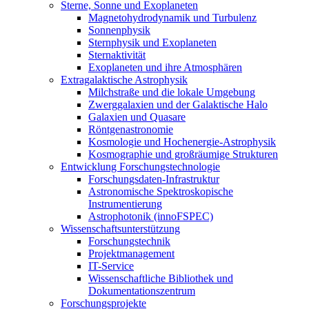
Sterne, Sonne und Exoplaneten
Magnetohydrodynamik und Turbulenz
Sonnenphysik
Sternphysik und Exoplaneten
Sternaktivität
Exoplaneten und ihre Atmosphären
Extragalaktische Astrophysik
Milchstraße und die lokale Umgebung
Zwerggalaxien und der Galaktische Halo
Galaxien und Quasare
Röntgenastronomie
Kosmologie und Hochenergie-Astrophysik
Kosmographie und großräumige Strukturen
Entwicklung Forschungstechnologie
Forschungsdaten-Infrastruktur
Astronomische Spektroskopische
Instrumentierung
Astrophotonik (innoFSPEC)
Wissenschaftsunterstützung
Forschungstechnik
Projektmanagement
IT-Service
Wissenschaftliche Bibliothek und
Dokumentationszentrum
Forschungsprojekte