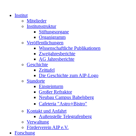
Institut
Mitglieder
Institutsstruktur
Stiftungsorgane
Organigramm
Veröffentlichungen
Wissenschaftliche Publikationen
Zweijahresberichte
AG Jahresberichte
Geschichte
Zeittafel
Die Geschichte zum AIP-Logo
Standorte
Einsteinturm
Großer Refraktor
Neubau Campus Babelsberg
Cafeteria "Astro⭐Bistro"
Kontakt und Anfahrt
Außenstelle Telegrafenberg
Verwaltung
Förderverein AIP e.V.
Forschung