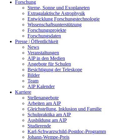
Forschung
Sterne, Sonne und Exoplaneten
Extragalaktische Astrophysik
Entwicklung Forschungstechnologie
Wissenschaftsunterstützung
Forschungsprojekte
Forschungsdaten
Presse | Öffentlichkeit
News
Veranstaltungen
AIP in den Medien
Angebote für Schulen
Besichtigung der Teleskope
Bilder
Team
AIP Kalender
Karriere
Stellenangebote
Arbeiten am AIP
Gleichstellung, Inklusion und Familie
Schulpraktika am AIP
Ausbildung am AIP
Studierende
Karl-Schwarzschild-Postdoc-Programm
Johann-Wempe-Preis