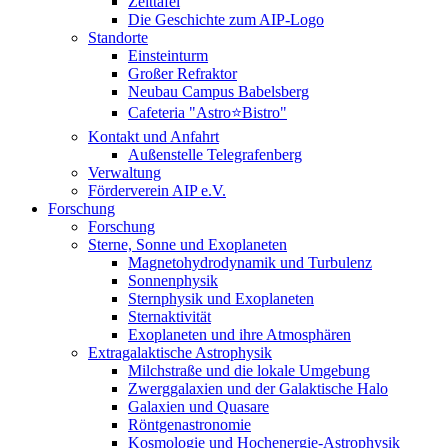
Zeittafel
Die Geschichte zum AIP-Logo
Standorte
Einsteinturm
Großer Refraktor
Neubau Campus Babelsberg
Cafeteria "Astro⭐Bistro"
Kontakt und Anfahrt
Außenstelle Telegrafenberg
Verwaltung
Förderverein AIP e.V.
Forschung
Forschung
Sterne, Sonne und Exoplaneten
Magnetohydrodynamik und Turbulenz
Sonnenphysik
Sternphysik und Exoplaneten
Sternaktivität
Exoplaneten und ihre Atmosphären
Extragalaktische Astrophysik
Milchstraße und die lokale Umgebung
Zwerggalaxien und der Galaktische Halo
Galaxien und Quasare
Röntgenastronomie
Kosmologie und Hochenergie-Astrophysik