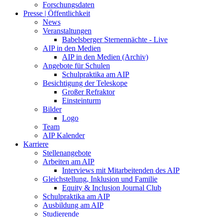
Forschungsdaten
Presse | Öffentlichkeit
News
Veranstaltungen
Babelsberger Sternennächte - Live
AIP in den Medien
AIP in den Medien (Archiv)
Angebote für Schulen
Schulpraktika am AIP
Besichtigung der Teleskope
Großer Refraktor
Einsteinturm
Bilder
Logo
Team
AIP Kalender
Karriere
Stellenangebote
Arbeiten am AIP
Interviews mit Mitarbeitenden des AIP
Gleichstellung, Inklusion und Familie
Equity & Inclusion Journal Club
Schulpraktika am AIP
Ausbildung am AIP
Studierende