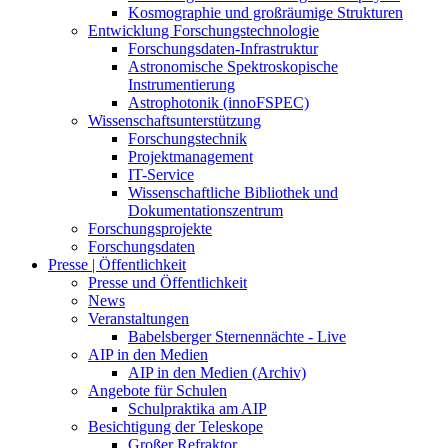
Kosmographie und großräumige Strukturen
Entwicklung Forschungstechnologie
Forschungsdaten-Infrastruktur
Astronomische Spektroskopische
Instrumentierung
Astrophotonik (innoFSPEC)
Wissenschaftsunterstützung
Forschungstechnik
Projektmanagement
IT-Service
Wissenschaftliche Bibliothek und
Dokumentationszentrum
Forschungsprojekte
Forschungsdaten
Presse | Öffentlichkeit
Presse und Öffentlichkeit
News
Veranstaltungen
Babelsberger Sternennächte - Live
AIP in den Medien
AIP in den Medien (Archiv)
Angebote für Schulen
Schulpraktika am AIP
Besichtigung der Teleskope
Großer Refraktor