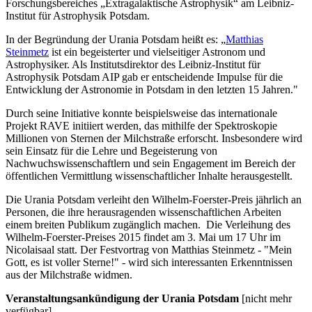
Forschungsbereiches „Extragalaktische Astrophysik“ am Leibniz-
Institut für Astrophysik Potsdam.
In der Begründung der Urania Potsdam heißt es: „
Matthias
Steinmetz
ist ein begeisterter und vielseitiger Astronom und
Astrophysiker. Als Institutsdirektor des Leibniz-Institut für
Astrophysik Potsdam AIP gab er entscheidende Impulse für die
Entwicklung der Astronomie in Potsdam in den letzten 15 Jahren."
Durch seine Initiative konnte beispielsweise das internationale
Projekt RAVE initiiert werden, das mithilfe der Spektroskopie
Millionen von Sternen der Milchstraße erforscht. Insbesondere wird
sein Einsatz für die Lehre und Begeisterung von
Nachwuchswissenschaftlern und sein Engagement im Bereich der
öffentlichen Vermittlung wissenschaftlicher Inhalte herausgestellt.
Die Urania Potsdam verleiht den Wilhelm-Foerster-Preis jährlich an
Personen, die ihre herausragenden wissenschaftlichen Arbeiten
einem breiten Publikum zugänglich machen. Die Verleihung des
Wilhelm-Foerster-Preises 2015 findet am 3. Mai um 17 Uhr im
Nicolaisaal statt. Der Festvortrag von Matthias Steinmetz - "Mein
Gott, es ist voller Sterne!" - wird sich interessanten Erkenntnissen
aus der Milchstraße widmen.
Veranstaltungsankündigung der Urania Potsdam
[nicht mehr
verfügbar]