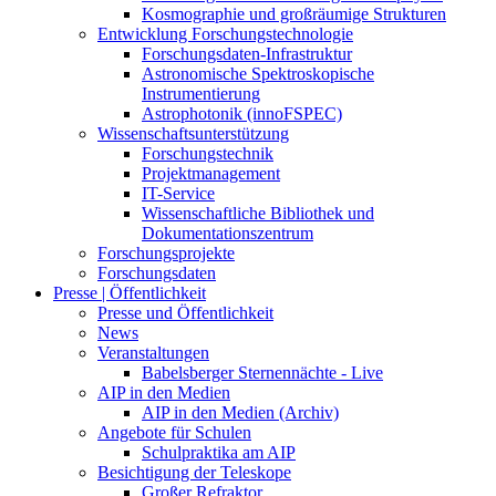
Kosmographie und großräumige Strukturen
Entwicklung Forschungstechnologie
Forschungsdaten-Infrastruktur
Astronomische Spektroskopische
Instrumentierung
Astrophotonik (innoFSPEC)
Wissenschaftsunterstützung
Forschungstechnik
Projektmanagement
IT-Service
Wissenschaftliche Bibliothek und
Dokumentationszentrum
Forschungsprojekte
Forschungsdaten
Presse | Öffentlichkeit
Presse und Öffentlichkeit
News
Veranstaltungen
Babelsberger Sternennächte - Live
AIP in den Medien
AIP in den Medien (Archiv)
Angebote für Schulen
Schulpraktika am AIP
Besichtigung der Teleskope
Großer Refraktor