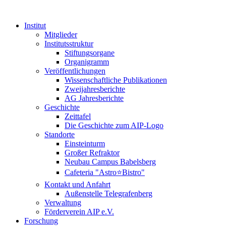
Institut
Mitglieder
Institutsstruktur
Stiftungsorgane
Organigramm
Veröffentlichungen
Wissenschaftliche Publikationen
Zweijahresberichte
AG Jahresberichte
Geschichte
Zeittafel
Die Geschichte zum AIP-Logo
Standorte
Einsteinturm
Großer Refraktor
Neubau Campus Babelsberg
Cafeteria "Astro⭐Bistro"
Kontakt und Anfahrt
Außenstelle Telegrafenberg
Verwaltung
Förderverein AIP e.V.
Forschung