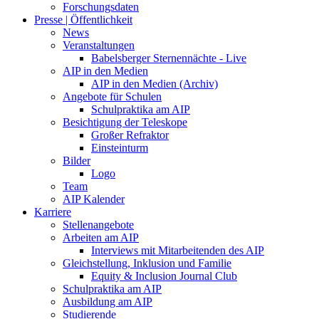
Forschungsdaten
Presse | Öffentlichkeit
News
Veranstaltungen
Babelsberger Sternennächte - Live
AIP in den Medien
AIP in den Medien (Archiv)
Angebote für Schulen
Schulpraktika am AIP
Besichtigung der Teleskope
Großer Refraktor
Einsteinturm
Bilder
Logo
Team
AIP Kalender
Karriere
Stellenangebote
Arbeiten am AIP
Interviews mit Mitarbeitenden des AIP
Gleichstellung, Inklusion und Familie
Equity & Inclusion Journal Club
Schulpraktika am AIP
Ausbildung am AIP
Studierende