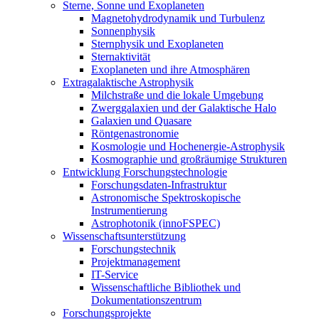
Sterne, Sonne und Exoplaneten
Magnetohydrodynamik und Turbulenz
Sonnenphysik
Sternphysik und Exoplaneten
Sternaktivität
Exoplaneten und ihre Atmosphären
Extragalaktische Astrophysik
Milchstraße und die lokale Umgebung
Zwerggalaxien und der Galaktische Halo
Galaxien und Quasare
Röntgenastronomie
Kosmologie und Hochenergie-Astrophysik
Kosmographie und großräumige Strukturen
Entwicklung Forschungstechnologie
Forschungsdaten-Infrastruktur
Astronomische Spektroskopische
Instrumentierung
Astrophotonik (innoFSPEC)
Wissenschaftsunterstützung
Forschungstechnik
Projektmanagement
IT-Service
Wissenschaftliche Bibliothek und
Dokumentationszentrum
Forschungsprojekte