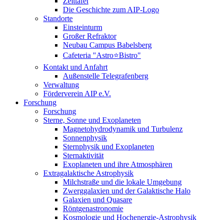
Zeittafel
Die Geschichte zum AIP-Logo
Standorte
Einsteinturm
Großer Refraktor
Neubau Campus Babelsberg
Cafeteria "Astro⭐Bistro"
Kontakt und Anfahrt
Außenstelle Telegrafenberg
Verwaltung
Förderverein AIP e.V.
Forschung
Forschung
Sterne, Sonne und Exoplaneten
Magnetohydrodynamik und Turbulenz
Sonnenphysik
Sternphysik und Exoplaneten
Sternaktivität
Exoplaneten und ihre Atmosphären
Extragalaktische Astrophysik
Milchstraße und die lokale Umgebung
Zwerggalaxien und der Galaktische Halo
Galaxien und Quasare
Röntgenastronomie
Kosmologie und Hochenergie-Astrophysik